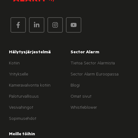
Hälytysjärjestelmä
Sector Alarm
Kotiin
Tietoa Sector Alarmista
Yritykselle
Sector Alarm Euroopassa
Kameravalvonta kotiin
Blogi
Paloturvallisuus
Omat sivut
Vesivahingot
Whistleblower
Sopimusehdot
Meille töihin