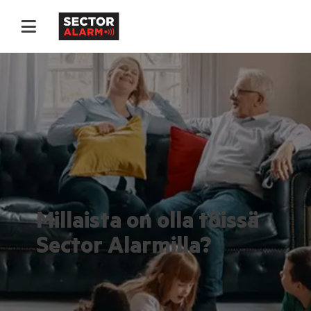
Millaista on olla töissä
Sector Alarmilla?