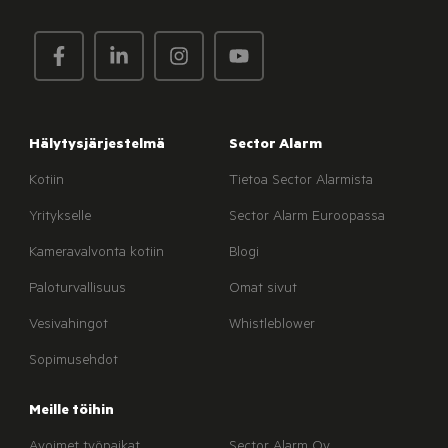
Hälytysjärjestelmä
Sector Alarm
Kotiin
Tietoa Sector Alarmista
Yritykselle
Sector Alarm Euroopassa
Kameravalvonta kotiin
Blogi
Paloturvallisuus
Omat sivut
Vesivahingot
Whistleblower
Sopimusehdot
Meille töihin