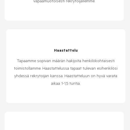
vapaamuotoisesti rekrytoijallemme.
Haastattelu
Tapaamme sopivan määrän hakijoita henkilökohtaisesti
toimistollamme. Haastattelussa tapaat tulevan esihenkilösi
yhdessä rekrytoijan kanssa. Haastatteluun on hyvä varata
aikaa 1-1,5 tuntia.