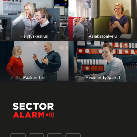
Hälytyskeskus
Asiakaspalvelu
Pääkonttori
Avoimet työpaikat