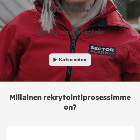
luottaa."
Nea Nyberg, asentaja
Katso video
Millainen rekrytointiprosessimme
on?