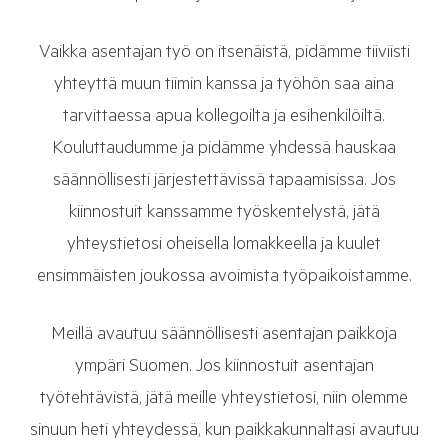
Vaikka asentajan työ on itsenäistä, pidämme tiiviisti
yhteyttä muun tiimin kanssa ja työhön saa aina
tarvittaessa apua kollegoilta ja esihenkilöiltä.
Kouluttaudumme ja pidämme yhdessä hauskaa
säännöllisesti järjestettävissä tapaamisissa. Jos
kiinnostuit kanssamme työskentelystä, jätä
yhteystietosi oheisella lomakkeella ja kuulet
ensimmäisten joukossa avoimista työpaikoistamme.
Meillä avautuu säännöllisesti asentajan paikkoja
ympäri Suomen. Jos kiinnostuit asentajan
työtehtävistä, jätä meille yhteystietosi, niin olemme
sinuun heti yhteydessä, kun paikkakunnaltasi avautuu