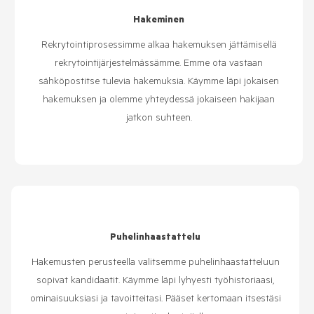
Hakeminen
Rekrytointiprosessimme alkaa hakemuksen jättämisellä
rekrytointijärjestelmässämme. Emme ota vastaan
sähköpostitse tulevia hakemuksia. Käymme läpi jokaisen
hakemuksen ja olemme yhteydessä jokaiseen hakijaan
jatkon suhteen.
Puhelinhaastattelu
Hakemusten perusteella valitsemme puhelinhaastatteluun
sopivat kandidaatit. Käymme läpi lyhyesti työhistoriaasi,
ominaisuuksiasi ja tavoitteitasi. Pääset kertomaan itsestäsi