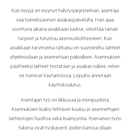
Kun myyjä on myynyt hälytysjärjestelmän, asentaja
saa toimeksiannon asiakaspalvelulta. Hän ajaa
sovittuna aikana asiakkaan luokse, selvittää tämän
tarpeet ja tutustuu asennuskohteeseen. Kun
asiakkaan tarvitsema ratkaisu on suunniteltu, laitteet
ohjelmoidaan ja asennetaan paikoilleen. Asennuksen
päätteeksi laitteet testataan ja asiakas näkee, miten
ne toimivat käytännössä. Lopuksi annetaan
käyttökoulutus.
Asentajan työ on liikkuvaa ja monipuolista.
Asennuksien lisäksi tehtäviin kuuluu jo asennettujen
laitteistojen huoltoa sekä lisämyyntiä. Itsenäisen työn
tukena ovat työkaverit, joiden kanssa ollaan