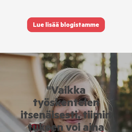
Lue lisää blogistamme
"Vaikka
työskentelen
itsenäisesti, tiimin
tukeen voi aina