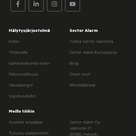
Hälytysjärjestelmä
Sector Alarm
Kotiin
Tietoa Sector Alarmista
Yritykselle
Sector Alarm Euroopassa
Kameravalvonta kotiin
Blogi
Paloturvallisuus
Omat sivut
Vesivahingot
Whistleblower
Sopimusehdot
Meille töihin
Avoimet työpaikat
Sector Alarm Oy
Valimotie 21
Tutustu uratarinoihin
00380 Helsinki