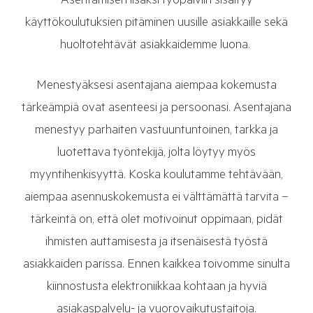
Asentamisen lisäksi työpäiviin sisältyy
käyttökoulutuksien pitäminen uusille asiakkaille sekä
huoltotehtävät asiakkaidemme luona.
Menestyäksesi asentajana aiempaa kokemusta
tärkeämpiä ovat asenteesi ja persoonasi. Asentajana
menestyy parhaiten vastuuntuntoinen, tarkka ja
luotettava työntekijä, jolta löytyy myös
myyntihenkisyyttä. Koska koulutamme tehtävään,
aiempaa asennuskokemusta ei välttämättä tarvita –
tärkeintä on, että olet motivoinut oppimaan, pidät
ihmisten auttamisesta ja itsenäisestä työstä
asiakkaiden parissa. Ennen kaikkea toivomme sinulta
kiinnostusta elektroniikkaa kohtaan ja hyviä
asiakaspalvelu- ja vuorovaikutustaitoja.