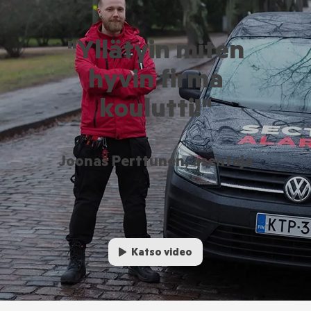
"Yllätyin miten
hyvin firma
koulutti!"
Joonas Perttunen, asentaja
Katso video