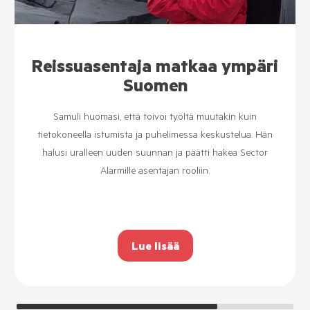
Kenttämyyjästä
palveluasentajaksi
Beatan uratarina Sector Alarmilla sai alkunsa
kenttämyyjän roolissa, mutta kiinnostus palvelumme
tekniikkaa kohtaan johdatti hänet palveluasentajan rooliin.
Lue lisää