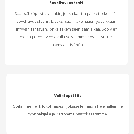
Soveltuvuustesti
Saat sähköpostissa linkin, jonka kautta pääset tekemään
soveltuvuustestin. Lisäksi saat hakemaasi työpaikkaan
liittyvän tehtävän, jonka tekemiseen saat aikaa. Sopivien
testien ja tehtävien avulla selvitämme soveltuvuutesi
hakemaasi työhön.
Valintapäätös
Soitamme henkilökohtaisesti jokaiselle haastattelemallemme
työnhakijalle ja kerromme päätöksestämme.