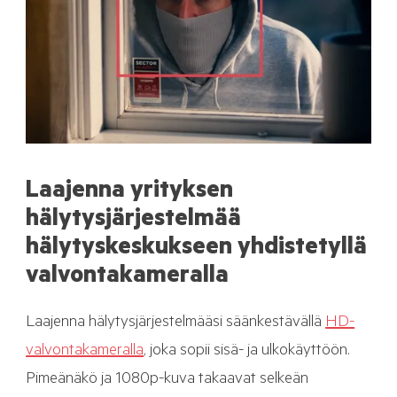
Laajenna yrityksen
hälytysjärjestelmää
hälytyskeskukseen yhdistetyllä
valvontakameralla
Laajenna hälytysjärjestelmääsi säänkestävällä
HD-
valvontakameralla
, joka sopii sisä- ja ulkokäyttöön.
Pimeänäkö ja 1080p-kuva takaavat selkeän