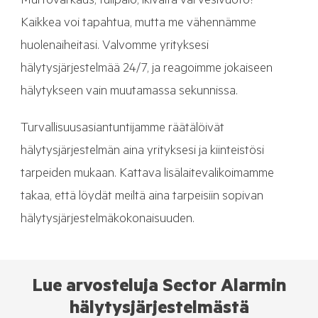
Murtovarkaus, tulipalo, ikivalta vai vesivuoto?
Kaikkea voi tapahtua, mutta me vähennämme
huolenaiheitasi. Valvomme yrityksesi
hälytysjärjestelmää 24/7, ja reagoimme jokaiseen
hälytykseen vain muutamassa sekunnissa.
Turvallisuusasiantuntijamme räätälöivät
hälytysjärjestelmän aina yrityksesi ja kiinteistösi
tarpeiden mukaan. Kattava lisälaitevalikoimamme
takaa, että löydät meiltä aina tarpeisiin sopivan
hälytysjärjestelmäkokonaisuuden.
Lue arvosteluja Sector Alarmin
hälytysjärjestelmästä