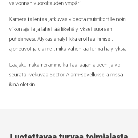
valvonnan vuorokauden ympäri.
Kamera tallentaa jatkuvaa videota muistikortille noin
viikon ajalta ja lähettää liikehälytykset suoraan
puhelimeesi. Älykäs analytiikka erottaa ihmiset,
ajoneuvot ja eläimet, mikä vähentää turhia hälytyksiä.
Laajakulmakameramme kattaa laajan alueen, ja voit
seurata livekuvaa Sector Alarm-sovelluksella missä
ikinä oletkin.