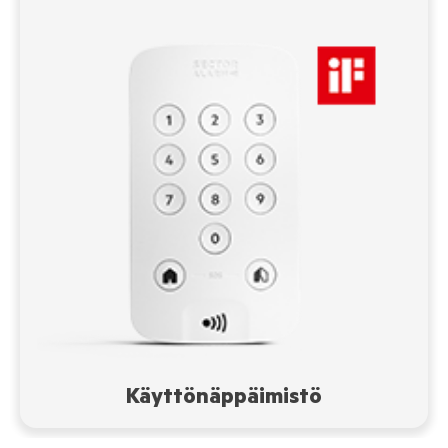
Käyttönäppäimistö