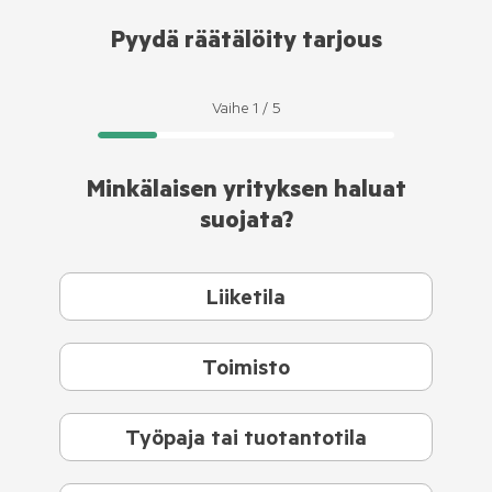
Pyydä räätälöity tarjous
Vaihe
1
/
5
Minkälaisen yrityksen haluat
suojata?
Liiketila
Toimisto
Työpaja tai tuotantotila