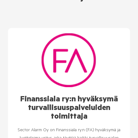
Finanssiala ry:n hyväksymä
turvallisuuspalveluiden
toimittaja
Sector Alarm Oy on Finanssiala ry:n (FA) hyväksymä ja