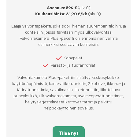
Asennus: 894 €
(alv 0)
Kuukausihinta: 61,90 €/kk
(alv 0)
Laaja valvontapaketti, joka sopii hieman suurempiin tiloihin, ja
kohteisiin, joissa tarvitaan myös ulkovalvontaa.
Valvontakamera Plus -paketti on erinomainen valinta
esimerkiksi seuraaviin kohteisiin:
Konepajat
Varasto- ja tuotantotilat
Valvontakamera Plus -pakettiin sisältyy keskusyksikkö,
käyttönäppäimistö, kameraliiketunnistin, 2 kpl ovi-, ikkuna- ja
tärinätunnistimia, savuilmaisin, liiketunnistin, liikuteltava
puheyksikkö, ulkovalvontakamera, avaimenperätunnistimet,
hälytysjärjestelmästä kertovat tarrat ja palkittu
helppokäyttöinen sovellus.
Tilaa nyt