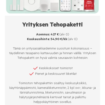
Yrityksen Tehopaketti
Asennus: 427 €
(alv 0)
Kuukausihinta: 54,90 €/kk
(alv 0)
Tämä on yritysasiakkaidemme suosituin kokonaisuus –
täydellinen tasapaino kattavuuden ja hinnan välillä. Yrityksen
Tehopaketti on hyvä valinta seuraaviin kohteisiin:
Keskikokoiset toimistot
Pienet ja keskisuuret liiketilat
Toimiston tehopakettiin sisältyy keskusyksikkö,
käyttönäppäimistö, kameraliiketunnistin, 2 kpl ovi-, ikkuna- ja
tärinätunnistimia, liiketunnistin, savuilmaisin ja
hälytysjärjestelmästä kertovat tarrat ja palkittu
helppokäyttöinen sovellus.