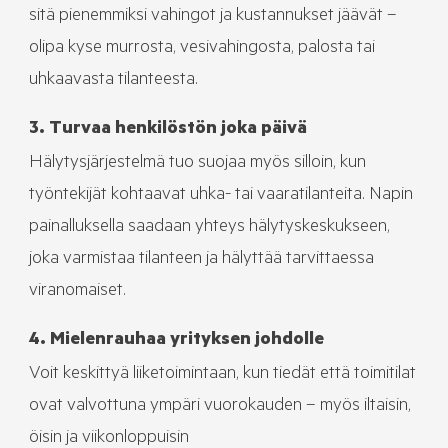
sitä pienemmiksi vahingot ja kustannukset jäävät –
olipa kyse murrosta, vesivahingosta, palosta tai
uhkaavasta tilanteesta.
3. Turvaa henkilöstön joka päivä
Hälytysjärjestelmä tuo suojaa myös silloin, kun
työntekijät kohtaavat uhka- tai vaaratilanteita. Napin
painalluksella saadaan yhteys hälytyskeskukseen,
joka varmistaa tilanteen ja hälyttää tarvittaessa
viranomaiset.
4. Mielenrauhaa yrityksen johdolle
Voit keskittyä liiketoimintaan, kun tiedät että toimitilat
ovat valvottuna ympäri vuorokauden – myös iltaisin,
öisin ja viikonloppuisin