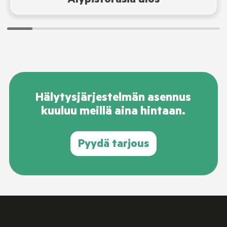
Älypistorasia ulos
Hälytysjärjestelmän asennus
kuuluu meillä aina hintaan.
Pyydä tarjous