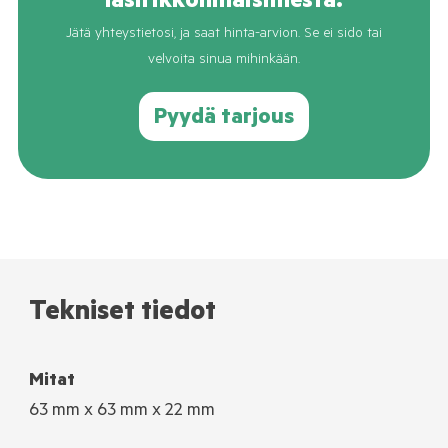
lasirikkoilmaisimesta.
Jätä yhteystietosi, ja saat hinta-arvion. Se ei sido tai
velvoita sinua mihinkään.
Pyydä tarjous
Tekniset tiedot
Mitat
63 mm x 63 mm x 22 mm