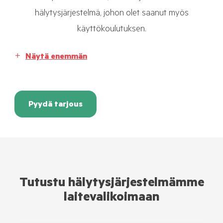
hälytysjärjestelmä, johon olet saanut myös
käyttökoulutuksen.
Näytä enemmän
Pyydä tarjous
Tutustu hälytysjärjestelmämme
laitevalikoimaan