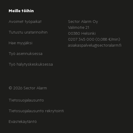
Meille töihin
Avoimet työpaikat
Sector Alarm Oy
Valimotie 21
Tutustu uratarinoihin
00380 Helsinki
0207 345 000 (0,088 €/min)
Hae myyjäksi
asiakaspalvelu@sectoralarm.fi
Työ asennuksessa
Työ hälytyskeskuksessa
© 2026 Sector Alarm
Tietosuojalausunto
Tietosuojalausunto rekrytointi
Evästekäytäntö