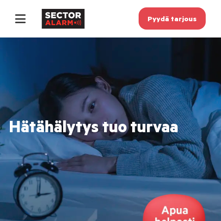
Pyydä tarjous
Hätähälytys tuo turvaa