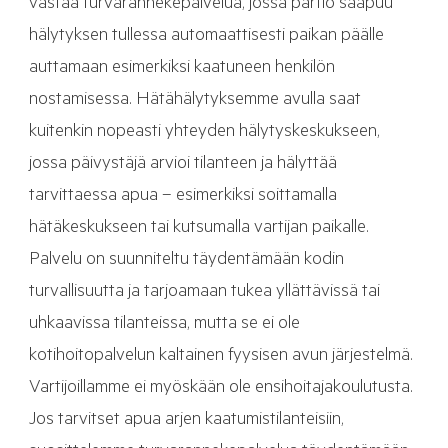
vastaa turvarannekepalvelua, jossa partio saapuu
hälytyksen tullessa automaattisesti paikan päälle
auttamaan esimerkiksi kaatuneen henkilön
nostamisessa. Hätähälytyksemme avulla saat
kuitenkin nopeasti yhteyden hälytyskeskukseen,
jossa päivystäjä arvioi tilanteen ja hälyttää
tarvittaessa apua – esimerkiksi soittamalla
hätäkeskukseen tai kutsumalla vartijan paikalle.
Palvelu on suunniteltu täydentämään kodin
turvallisuutta ja tarjoamaan tukea yllättävissä tai
uhkaavissa tilanteissa, mutta se ei ole
kotihoitopalvelun kaltainen fyysisen avun järjestelmä.
Vartijoillamme ei myöskään ole ensihoitajakoulutusta.
Jos tarvitset apua arjen kaatumistilanteisiin,