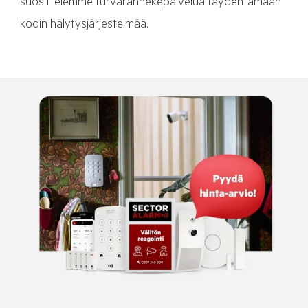
suosittelemme turvarannekepalvelua täydentämään
kodin hälytysjärjestelmää.