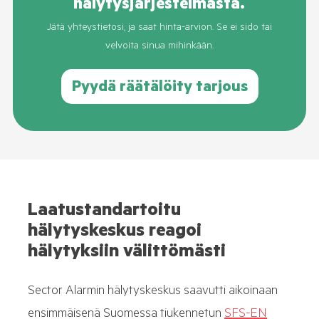
hälytysjärjestelmästä.
Jätä yhteystietosi, ja saat hinta-arvion. Se ei sido tai
velvoita sinua mihinkään.
Pyydä räätälöity tarjous
Laatustandartoitu
hälytyskeskus reagoi
hälytyksiin välittömästi
Sector Alarmin hälytyskeskus saavutti aikoinaan
ensimmäisenä Suomessa tiukennetun
SFS-EN