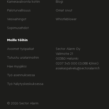
Kameravalvonta kotiin
Blogi
Paloturvallisuus
Omat sivut
Vesivahingot
Whistleblower
Sopimusehdot
Meille töihin
Avoimet työpaikat
Sector Alarm Oy
Valimotie 21
Tutustu uratarinoihin
00380 Helsinki
0207 345 000 (0,088 €/min)
Hae myyjäksi
asiakaspalvelu@sectoralarm.fi
Työ asennuksessa
Työ hälytyskeskuksessa
© 2026 Sector Alarm