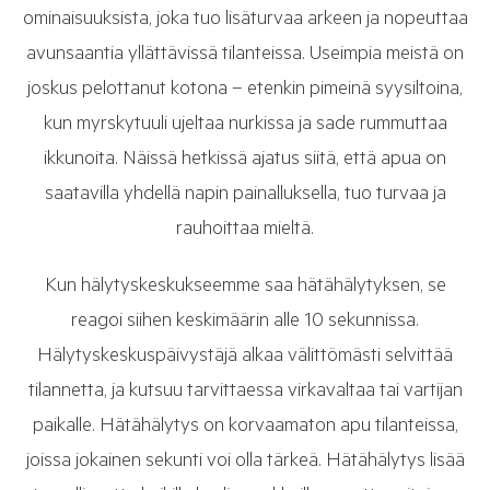
ominaisuuksista, joka tuo lisäturvaa arkeen ja nopeuttaa
avunsaantia yllättävissä tilanteissa. Useimpia meistä on
joskus pelottanut kotona – etenkin pimeinä syysiltoina,
kun myrskytuuli ujeltaa nurkissa ja sade rummuttaa
ikkunoita. Näissä hetkissä ajatus siitä, että apua on
saatavilla yhdellä napin painalluksella, tuo turvaa ja
rauhoittaa mieltä.
Kun hälytyskeskukseemme saa hätähälytyksen, se
reagoi siihen keskimäärin alle 10 sekunnissa.
Hälytyskeskuspäivystäjä alkaa välittömästi selvittää
tilannetta, ja kutsuu tarvittaessa virkavaltaa tai vartijan
paikalle. Hätähälytys on korvaamaton apu tilanteissa,
joissa jokainen sekunti voi olla tärkeä. Hätähälytys lisää