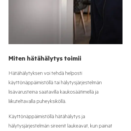
Miten hätähälytys toimii
Hätähälytyksen voi tehdä helposti
käyttönäppäimistöllä tai hälytysjärjestelmän
lisävarusteina saatavilla kaukosäätimellä ja
liikuteltavalla puheyksiköllä.
Käyttönäppäimistöllä hätähälytys ja
hälytysjärjestelmän sireenit laukeavat, kun painat