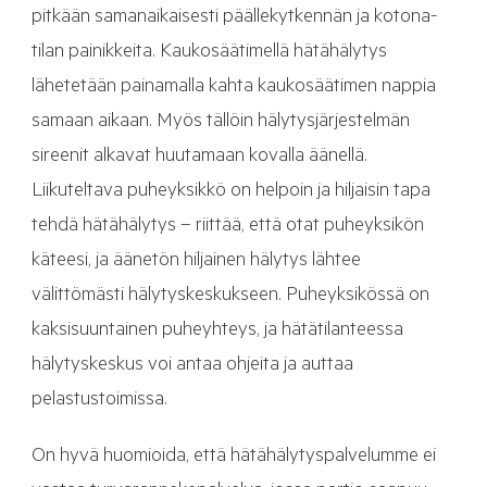
pitkään samanaikaisesti päällekytkennän ja kotona-
tilan painikkeita. Kaukosäätimellä hätähälytys
lähetetään painamalla kahta kaukosäätimen nappia
samaan aikaan. Myös tällöin hälytysjärjestelmän
sireenit alkavat huutamaan kovalla äänellä.
Liikuteltava puheyksikkö on helpoin ja hiljaisin tapa
tehdä hätähälytys – riittää, että otat puheyksikön
käteesi, ja äänetön hiljainen hälytys lähtee
välittömästi hälytyskeskukseen. Puheyksikössä on
kaksisuuntainen puheyhteys, ja hätätilanteessa
hälytyskeskus voi antaa ohjeita ja auttaa
pelastustoimissa.
On hyvä huomioida, että hätähälytyspalvelumme ei