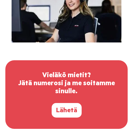
Vieläkö mietit?
Jätä numerosi ja me soitamme
sinulle.
Lähetä