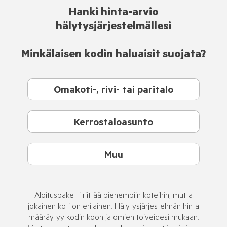
Hanki hinta-arvio
hälytysjärjestelmällesi
Minkälaisen kodin haluaisit suojata?
Omakoti-, rivi- tai paritalo
Kerrostaloasunto
Muu
Aloituspaketti riittää pienempiin koteihin, mutta
jokainen koti on erilainen. Hälytysjärjestelmän hinta
määräytyy kodin koon ja omien toiveidesi mukaan.