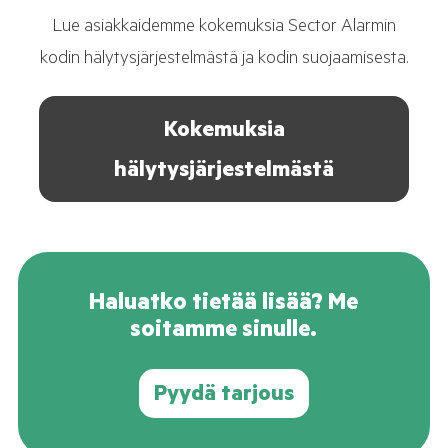
Lue asiakkaidemme kokemuksia Sector Alarmin
kodin hälytysjärjestelmästä ja kodin suojaamisesta.
Kokemuksia
hälytysjärjestelmästä
Haluatko tietää lisää? Me
soitamme sinulle.
Pyydä tarjous