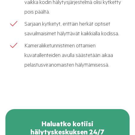
vaikka kodin hälytysjärjestelmä olisi kytketty
pois päältä.
Sarjaan kytketyt, erittäin herkät optiset
savuilmaisimet hälyttävät kaikkialla kodissa.
Kameraliiketunnistimen ottamien
kuvatallenteiden avulla säästetään aikaa
pelastusviranomaisten hälyttämisessä.
Haluatko kotiisi
hälytyskeskuksen 24/7