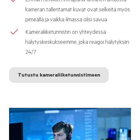
Erittäin herkkien infrapuna-anturien ansiosta
kameran tallentamat kuvat ovat selkeitä myös
pimeällä ja vaikka ilmassa olisi savua.
Kameraliiketunnistin on yhteydessä
hälytyskeskukseemme, joka reagoi hälytyksiin
24/7
Tutustu kameraliiketunnistimeen