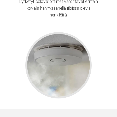
kytketyt palovaroittimet varoittavat erittäin
kovalla hälytysäänellä tiloissa olevia
henkilöitä.