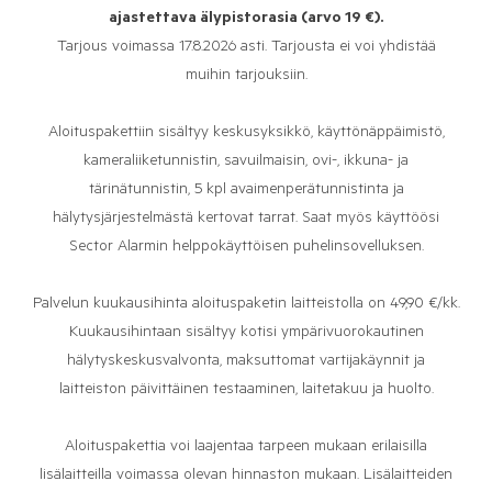
ajastettava älypistorasia (arvo 19 €).
Tarjous voimassa 17.8.2026 asti. Tarjousta ei voi yhdistää
muihin tarjouksiin.
Aloituspakettiin sisältyy keskusyksikkö, käyttönäppäimistö,
kameraliiketunnistin, savuilmaisin, ovi-, ikkuna- ja
tärinätunnistin, 5 kpl avaimenperätunnistinta ja
hälytysjärjestelmästä kertovat tarrat. Saat myös käyttöösi
Sector Alarmin helppokäyttöisen puhelinsovelluksen.
Palvelun kuukausihinta aloituspaketin laitteistolla on 49,90 €/kk.
Kuukausihintaan sisältyy kotisi ympärivuorokautinen
hälytyskeskusvalvonta, maksuttomat vartijakäynnit ja
laitteiston päivittäinen testaaminen, laitetakuu ja huolto.
Aloituspakettia voi laajentaa tarpeen mukaan erilaisilla
lisälaitteilla voimassa olevan hinnaston mukaan. Lisälaitteiden