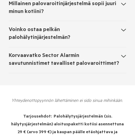
Millainen palovaroitinjärjestelmä sopii juuri
minun kotiini?
Voinko ostaa pelkän
palohälytinjärjestelmän?
Korvaavatko Sector Alarmin
savutunnistimet tavalliset palovaroittimet?
Yhteydenottopyynnön lähettäminen ei sido sinua mihinkään.
Tarjousehdot:
Palohälytysjärjestelmän (sis.
hälytysjärjestelmän) aloituspaketti kotiisi asennettuna
29 € (arvo 399 €) ja kaupan päälle etäohjattava ja