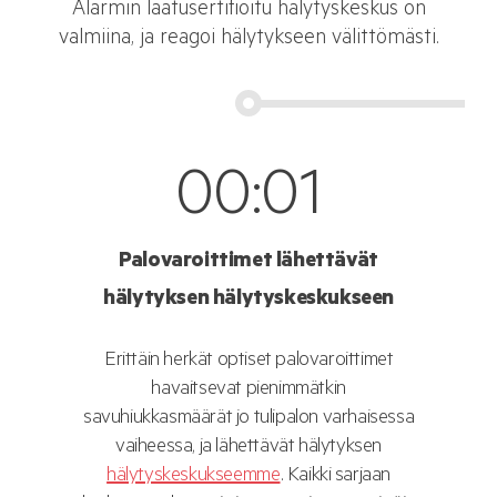
Alarmin laatusertifioitu hälytyskeskus on
valmiina, ja reagoi hälytykseen välittömästi.
00
:
01
Palovaroittimet lähettävät
hälytyksen hälytyskeskukseen
Erittäin herkät optiset palovaroittimet
havaitsevat pienimmätkin
savuhiukkasmäärät jo tulipalon varhaisessa
vaiheessa, ja lähettävät hälytyksen
hälytyskeskukseemme
. Kaikki sarjaan