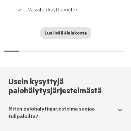
Vaivaton käyttöönotto
Lue lisää älylukosta
Usein kysyttyjä
palohälytysjärjestelmästä
Miten palohälytinjärjestelmä suojaa
tulipaloilta?