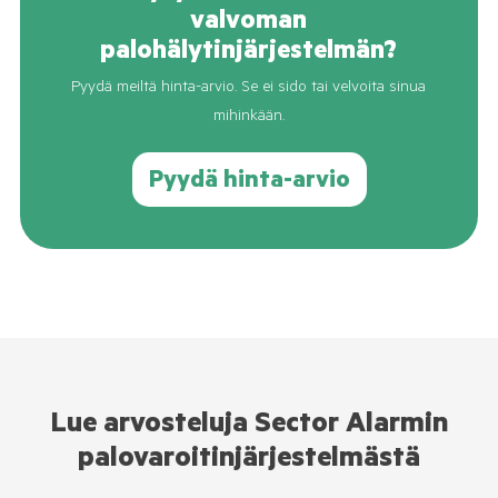
valvoman
palohälytinjärjestelmän?
Pyydä meiltä hinta-arvio. Se ei sido tai velvoita sinua
mihinkään.
Pyydä hinta-arvio
Lue arvosteluja Sector Alarmin
palovaroitinjärjestelmästä