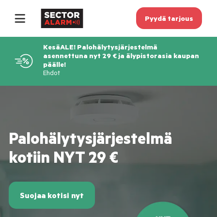
Pyydä tarjous
KesäALE! Palohälytysjärjestelmä
asennettuna nyt 29 € ja älypistorasia kaupan
päälle!
Ehdot
Palohälytysjärjestelmä
kotiin NYT 29 €
Suojaa kotisi nyt