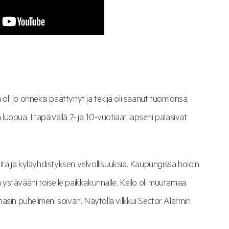
i jo onneksi päättynyt ja tekijä oli saanut tuomionsa,
opua. Iltapäivällä 7- ja 10-vuotiaat lapseni palasivat
a ja kyläyhdistyksen velvollisuuksia. Kaupungissa hoidin
n ystävääni toiselle paikkakunnalle. Kello oli muutamaa
omasin puhelimeni soivan. Näytöllä vilkkui Sector Alarmin