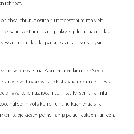
an tehneet.
 on ehkä johtunut osittain luonteestani, mutta vielä
ani rikostoimittajana ja rikoskirjailijana näen ja kuulen
tkessä. Tiedän, kuinka paljon ikäviä ja joskus täysin
ua, vaan se on realismia. Alkuperäinen kimmoke Sector
ut vain yleisestä varovaisuudesta, vaan konkreettisesta
i pelottava kokemus, joka muutti käsitykseni siitä, mitä
 Kokemuksen myötä koti ei tuntunutkaan enää siltä
aikkeni suojellakseni perhettäni ja palauttaakseni tunteen,