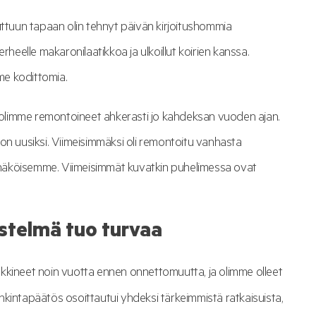
a tuttuun tapaan olin tehnyt päivän kirjoitushommia
perheelle makaronilaatikkoa ja ulkoillut koirien kanssa.
mme kodittomia.
olimme remontoineet ahkerasti jo kahdeksan vuoden ajan.
on uusiksi. Viimeisimmäksi oli remontoitu vanhasta
än näköisemme. Viimeisimmät kuvatkin puhelimessa ovat
estelmä tuo turvaa
kineet noin vuotta ennen onnettomuutta, ja olimme olleet
Hankintapäätös osoittautui yhdeksi tärkeimmistä ratkaisuista,