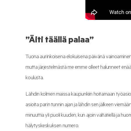
”Äiti täällä palaa”
Tuona aurinkoisena elokuisena päivänä vainoaminen ol
mutta järjestelmästä me emme olleet halunneet enää lu
koulusta.
Lähdin kolmen maissa kaupunkiin hoitamaan työasioit
asioita parin tunnin ajan ja lähdin sen jälkeen viemää
minuuttia yli puoli kuuden, kun ajoin valtatiellä ja hu
hälytyskeskuksen numero.