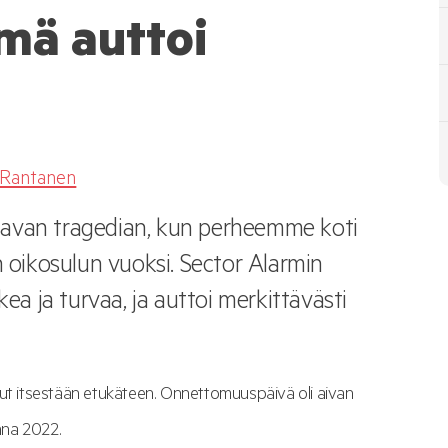
lmä auttoi
 Rantanen
tavan tragedian, kun perheemme koti
n oikosulun vuoksi. Sector Alarmin
kea ja turvaa, ja auttoi merkittävästi
lut itsestään etukäteen. Onnettomuuspäivä oli aivan
onna 2022.