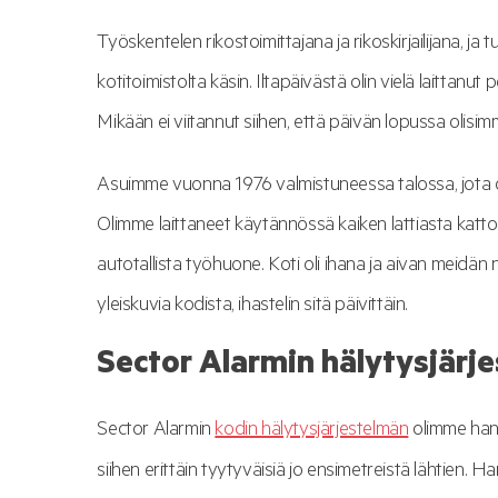
Työskentelen rikostoimittajana ja rikoskirjailijana, j
kotitoimistolta käsin. Iltapäivästä olin vielä laittanut 
Mikään ei viitannut siihen, että päivän lopussa olisi
Asuimme vuonna 1976 valmistuneessa talossa, jota 
Olimme laittaneet käytännössä kaiken lattiasta katto
autotallista työhuone. Koti oli ihana ja aivan meid
yleiskuvia kodista, ihastelin sitä päivittäin.
Sector Alarmin hälytysjärj
Sector Alarmin
kodin hälytysjärjestelmän
olimme hank
siihen erittäin tyytyväisiä jo ensimetreistä lähtien. 