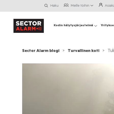
Meille töihin
Asiak
Haku
Kodin hälytysjärjestelmä
Yritykse
Tul
Sector Alarm blogi
Turvallinen koti