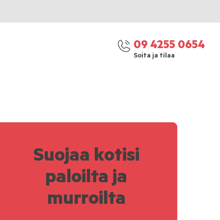
09 4255 0654
Soita ja tilaa
Suojaa kotisi
paloilta ja
murroilta