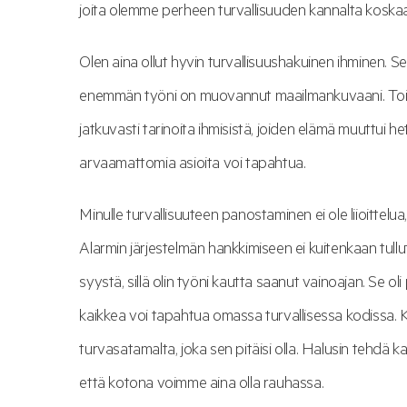
joita olemme perheen turvallisuuden kannalta koska
Olen aina ollut hyvin turvallisuushakuinen ihminen. Se
enemmän työni on muovannut maailmankuvaani. Toimiess
jatkuvasti tarinoita ihmisistä, joiden elämä muuttui he
arvaamattomia asioita voi tapahtua.
Minulle turvallisuuteen panostaminen ei ole liioittel
Alarmin järjestelmän hankkimiseen ei kuitenkaan tull
syystä, sillä olin työni kautta saanut vainoajan. Se ol
kaikkea voi tapahtua omassa turvallisessa kodissa.
turvasatamalta, joka sen pitäisi olla. Halusin tehdä k
että kotona voimme aina olla rauhassa.