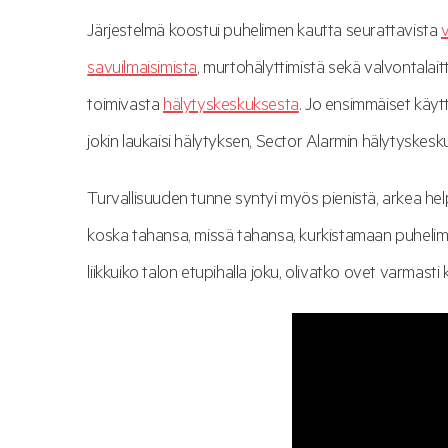
Järjestelmä koostui puhelimen kautta seurattavista
savuilmaisimista
, murtohälyttimistä sekä valvontalait
toimivasta
hälytyskeskuksesta
. Jo ensimmäiset käytt
jokin laukaisi hälytyksen, Sector Alarmin hälytyskesku
Turvallisuuden tunne syntyi myös pienistä, arkea help
koska tahansa, missä tahansa, kurkistamaan puhelimen
liikkuiko talon etupihalla joku, olivatko ovet varmasti kii