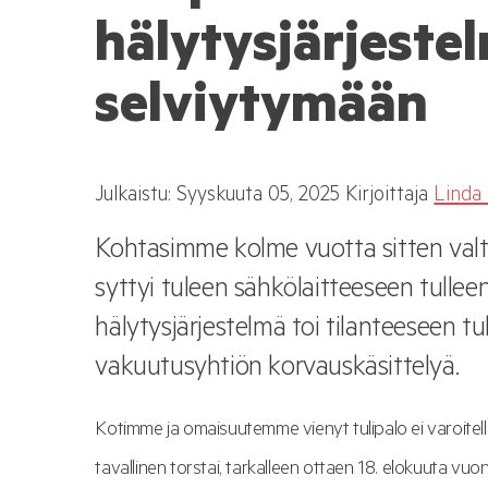
hälytysjärjeste
selviytymään
Julkaistu:
Syyskuuta
05, 2025
Kirjoittaja
Linda
Kohtasimme kolme vuotta sitten val
syttyi tuleen sähkölaitteeseen tullee
hälytysjärjestelmä toi tilanteeseen tu
vakuutusyhtiön korvauskäsittelyä.
Kotimme ja omaisuutemme vienyt tulipalo ei varoitel
tavallinen torstai, tarkalleen ottaen 18. elokuuta vu