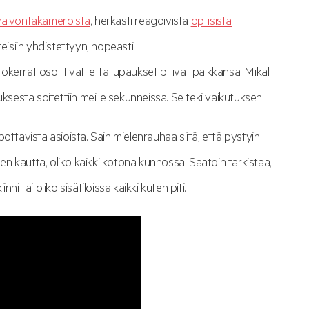
valvontakameroista
, herkästi reagoivista
optisista
teisiin yhdistettyyn, nopeasti
ökerrat osoittivat, että lupaukset pitivät paikkansa. Mikäli
ksesta soitettiin meille sekunneissa. Se teki vaikutuksen.
ottavista asioista. Sain mielenrauhaa siitä, että pystyin
 kautta, oliko kaikki kotona kunnossa. Saatoin tarkistaa,
nni tai oliko sisätiloissa kaikki kuten piti.