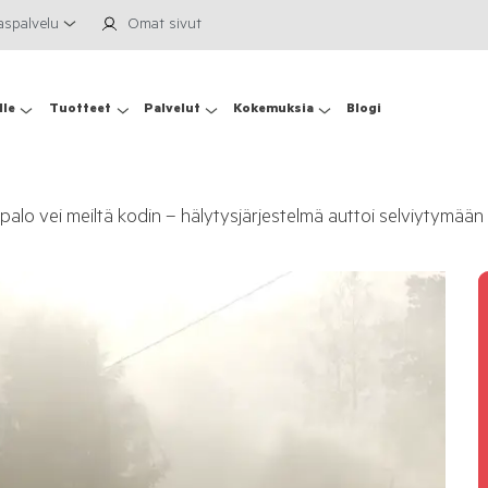
aspalvelu
Omat sivut
lle
Tuotteet
Palvelut
Kokemuksia
Blogi
ipalo vei meiltä kodin – hälytysjärjestelmä auttoi selviytymään