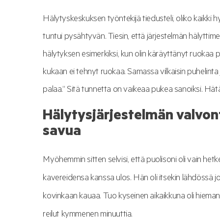
Hälytyskeskuksen työntekijä tiedusteli, oliko kaikki h
tuntui pysähtyvän. Tiesin, että järjestelmän hälyttime
hälytyksen esimerkiksi, kun olin käräyttänyt ruokaa p
kukaan ei tehnyt ruokaa. Samassa vilkaisin puhelinta ja
palaa.” Sitä tunnetta on vaikeaa pukea sanoiksi. Hätä 
Hälytysjärjestelmän valvo
savua
Myöhemmin sitten selvisi, että puolisoni oli vain h
kavereidensa kanssa ulos. Hän oli itsekin lähdössä jo 
kovinkaan kauaa. Tuo kyseinen aikaikkuna oli hieman all
reilut kymmenen minuuttia.