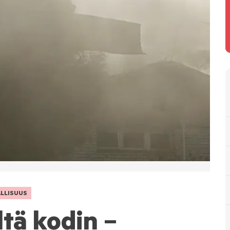
LLISUUS
ltä kodin –