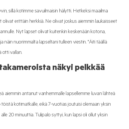
yvin, sillä kotimme savuilmaisin hälytti. Hetkeksi maailma
t olivat erittäin herkkiä. Ne olivat joskus aiemmin laukaisseet
annulle. Nyt lapset olivat kuitenkin keskenään kotona,
 näin nuorimmalta lapseltani tulleen viestin. "Äiti täällä
otti vallan.
ntakameroista näkyi pelkkää
etkeä aiemmin antanut vanhemmalle lapsellemme luvan lähteä
töistä kotimatkalle, eikä 7-vuotias joutuisi olemaan yksin
e 20 minuuttia. Tulipalo syttyi, kun lapsi oli ollut yksin