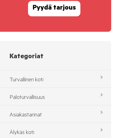
Pyydä tarjous
Kategoriat
Turvallinen koti
Paloturvallisuus
Asiakastarinat
Älykäs koti