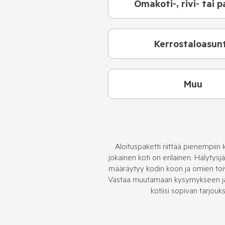
Omakoti-, rivi- tai p
Kerrostaloasun
Muu
Aloituspaketti riittää pienempiin 
jokainen koti on erilainen. Hälytysj
määräytyy kodin koon ja omien toi
Vastaa muutamaan kysymykseen ja 
kotiisi sopivan tarjouk