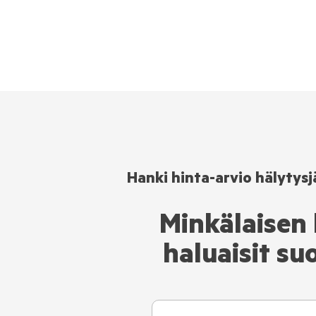
Hanki hinta-arvio hälytysj
Minkälaisen
haluaisit su