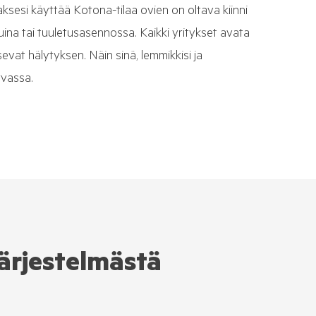
ksesi käyttää Kotona-tilaa ovien on oltava kiinni
tuina tai tuuletusasennossa. Kaikki yritykset avata
sevat hälytyksen. Näin sinä, lemmikkisi ja
rvassa.
järjestelmästä