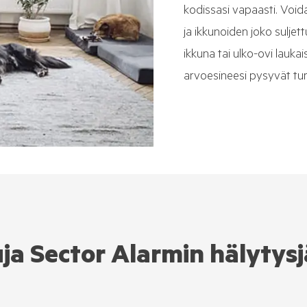
kodissasi vapaasti. Voida
ja ikkunoiden joko suljet
ikkuna tai ulko-ovi laukai
arvoesineesi pysyvät tu
ja Sector Alarmin hälytys