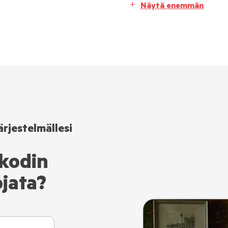
Näytä enemmän
ärjestelmällesi
 kodin
ojata?