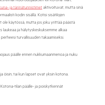
rjestelmän kuorisuojauksen eli Kotona-tilan,
kkuna- ja tärinätunnistimet
aktivoituvat, mutta sinä
rmaalisti kodin sisällä. Kotisi sisätilojen
t ole käytössä, mutta jos joku yrittää päästä
ys laukeaa ja hälytyskeskuksemme alkaa
ja perheesi turvallisuuden takaamiseksi.
uojaus päälle ennen nukkumaanmenoa ja nuku
 ja öisin, tai kun lapset ovat yksin kotona.
Kotona-tilan päälle- ja poiskytkennät