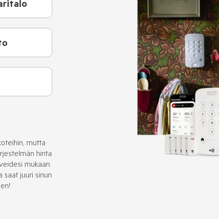
aritalo
to
koteihin, mutta
ärjestelmän hinta
veidesi mukaan.
saat juuri sinun
sen!