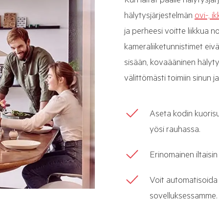
Kun laitat päälle hälytysjä
hälytysjärjestelmän
ovi-, i
ja perheesi voitte liikkua no
kameraliiketunnistimet eivä
sisään, kovaääninen hälyt
välittömästi toimiin sinun 
Aseta kodin kuoris
yösi rauhassa.
Erinomainen iltaisin
Voit automatisoida 
sovelluksessamme.