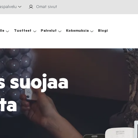
aspalvelu
Omat sivut
lle
Tuotteet
Palvelut
Kokemuksia
Blogi
s suojaa
ta