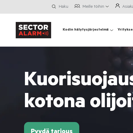
Meille töihin
Asiak
Haku
Kodin hälytysjärjestelmä
Yritykse
Kuorisuojau
kotona olijoi
Pyydä tarjous