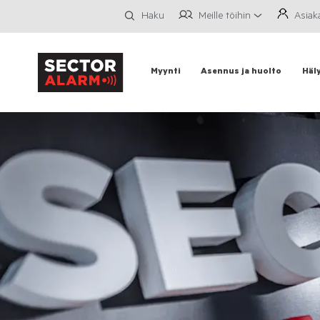
Meille töihin
Asiak
Haku
Myynti
Asennus ja huolto
Häl