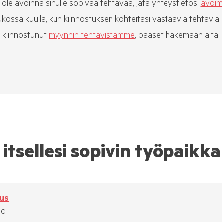
i ole avoinna sinulle sopivaa tehtävää, jätä yhteystietosi
avoim
kossa kuulla, kun kiinnostuksen kohteitasi vastaavia tehtäviä 
kiinnostunut
myynnin tehtävistämme
, pääset hakemaan alta!
itsellesi sopivin työpaikka
us
nd