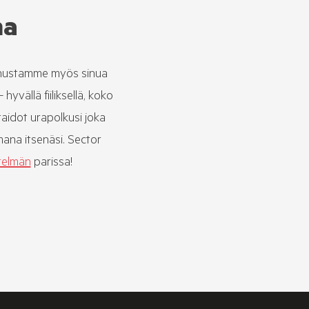
na
annustamme myös sinua
yvällä fiiliksellä, koko
taidot urapolkusi joka
omana itsenäsi. Sector
stelmän
parissa!