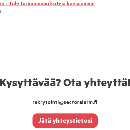
an - Tule turvaamaan koteja kanssamme
a
Kysyttävää? Ota yhteyttä
rekrytointi@sectoralarm.fi
Jätä yhteystietosi