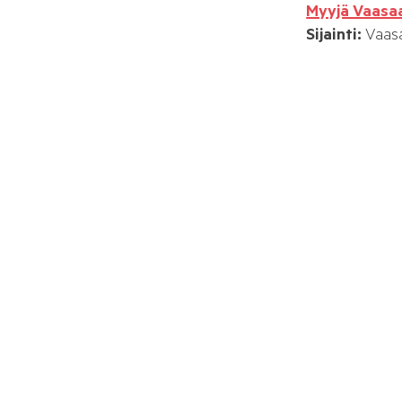
Myyjä Vaasa
Sijainti:
Vaas