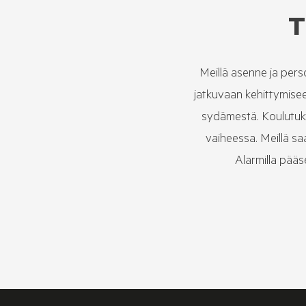
T
Meillä asenne ja per
jatkuvaan kehittymiseen
sydämestä. Koulutukse
vaiheessa. Meillä saa
Alarmilla pää