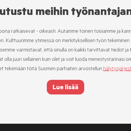
utustu meihin työnantaja
soona ratkaisevat - oikeasti. Autamme toinen toisiamme ja k
. Kulttuurimme ytimessä on merkityksellisen työn tekeminen - h
mme varmistavat, että sinulla on kaikki tarvittavat tiedot ja 
t olla juuri sellainen kuin olet ja voit luoda menestystarinasi 
set tekemään töitä Suomen parhaiten arvostellun
hälytysjärje
Lue lisää