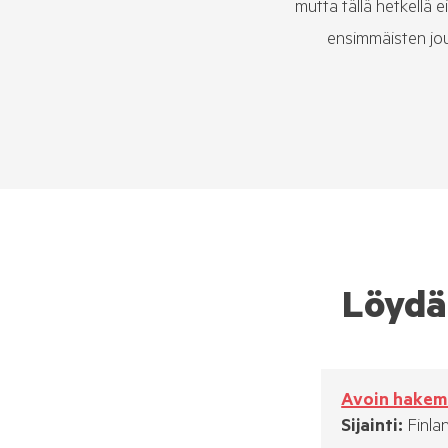
mutta tällä hetkellä e
ensimmäisten jou
Löydä 
Avoin hakem
Sijainti:
Finla