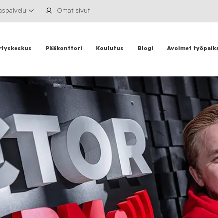
aspalvelu
Omat sivut
ytyskeskus
Pääkonttori
Koulutus
Blogi
Avoimet työpaik