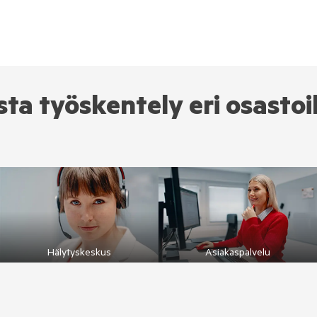
ista työskentely eri osasto
Hälytyskeskus
Asiakaspalvelu