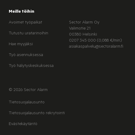
Meille töihin
Avoimet työpaikat
Sector Alarm Oy
Valimotie 21
Tutustu uratarinoihin
00380 Helsinki
0207 345 000 (0,088 €/min)
Hae myyjäksi
asiakaspalvelu@sectoralarm.fi
Työ asennuksessa
Työ hälytyskeskuksessa
© 2026 Sector Alarm
Tietosuojalausunto
Tietosuojalausunto rekrytointi
Evästekäytäntö