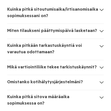
Kuinka pitkä sitoutumisaika/irtisanomisaika
sopimuksessani on?
Miten tilaukseni päättymispäivä lasketaan?
Kuinka pitkään tarkastuskäyntiä voi
varautua odottamaan?
Mikä vartiointiliike tekee tarkistuskäynnit?
Omistanko kotihälytysjärjestelmäni?
Kuinka pitkä sitova määräaika
sopimuksessa on?