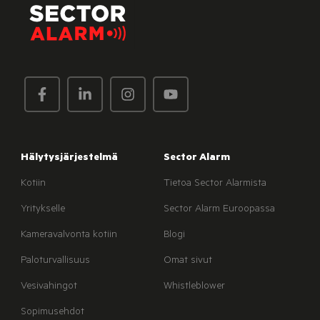
Hälytysjärjestelmä
Sector Alarm
Kotiin
Tietoa Sector Alarmista
Yritykselle
Sector Alarm Euroopassa
Kameravalvonta kotiin
Blogi
Paloturvallisuus
Omat sivut
Vesivahingot
Whistleblower
Sopimusehdot