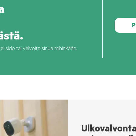
a
P
ästä.
 ei sido tai velvoita sinua mihinkään.
Ulkovalvonta