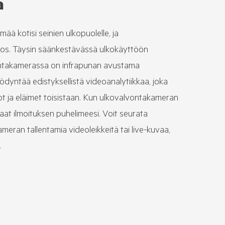
a
ää kotisi seinien ulkopuolelle, ja
os. Täysin säänkestävässä ulkokäyttöön
ntakamerassa on infrapunan avustama
ödyntää edistyksellistä videoanalytiikkaa, joka
ot ja eläimet toisistaan. Kun ulkovalvontakameran
 saat ilmoituksen puhelimeesi. Voit seurata
eran tallentamia videoleikkeitä tai live-kuvaa,
.