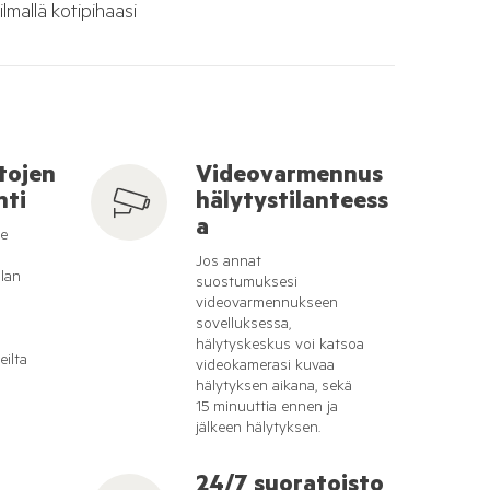
lmallä kotipihaasi
tojen
Videovarmennus
nti
hälytystilanteess
a
le
Jos annat
ilan
suostumuksesi
videovarmennukseen
sovelluksessa,
hälytyskeskus voi katsoa
eilta
videokamerasi kuvaa
hälytyksen aikana, sekä
15 minuuttia ennen ja
jälkeen hälytyksen.
24/7 suoratoisto