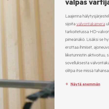
valpas vartij
Laajenna hälytysjärjestelm
sijoita
valvontakamera
ul
tarkoitetussa HD-valvo
pimeänäkö. Lisäksi se hy
erottaa ihmiset, ajoneuv
liiketunnistin aktivoituu,
sovelluksesta valvontakam
olitpa itse missä tahansa
Näytä enemmän