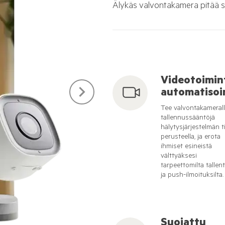
Älykäs valvontakamera pitää si
Videotoimin
automatisoi
Tee valvontakameral
tallennussääntöjä
hälytysjärjestelmän t
perusteella, ja erota
ihmiset esineistä
välttyäksesi
tarpeettomilta tallent
ja push-ilmoituksilta.
Suojattu