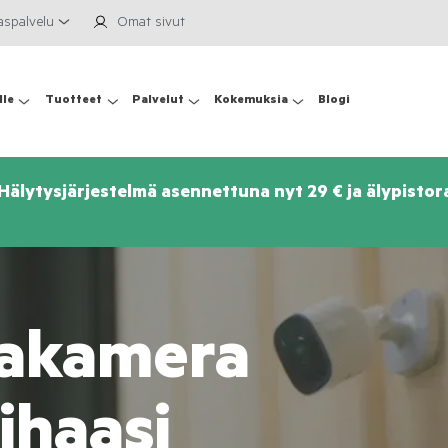
aspalvelu
Omat sivut
lle
Tuotteet
Palvelut
Kokemuksia
Blogi
älytysjärjestelmä asennettuna nyt 29 € ja älypistor
takamera
ihaasi