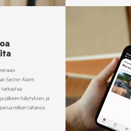
soa
ita
meraasi
uvan Sector Alarm
i tarkastaa
a jälkeen hälytyksen, ja
perua milloin tahansa