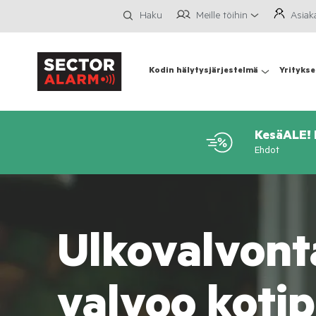
Meille töihin
Asiak
Haku
Kodin hälytysjärjestelmä
Yritykse
KesäALE! H
Ehdot
Ulkovalvon
valvoo kotip