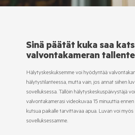
Sinä päätät kuka saa kat
valvontakameran tallente
Hälytyskeskuksemme voi hyödyntää valvontaka
hälytystilanteessa, mutta vain, jos annat siihen l
sovelluksessa. Tällöin hälytyskeskuspäivystäjä vo
valvontakamerasi videokuvaa 15 minuuttia ennen j
kutsua paikalle tarvittavaa apua. Luvan voi myös 
sovelluksessamme.