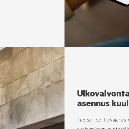
Ulkovalvont
asennus kuul
Tee-se-itse -turvajärjest