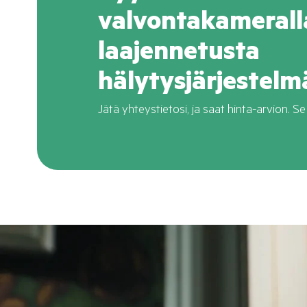
valvontakamerall
laajennetusta
hälytysjärjestelm
Jätä yhteystietosi, ja saat hinta-arvion. Se