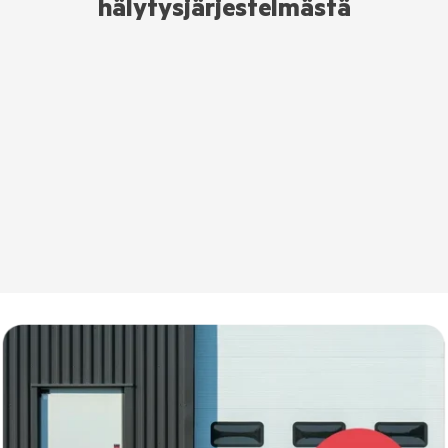
hälytysjärjestelmästä