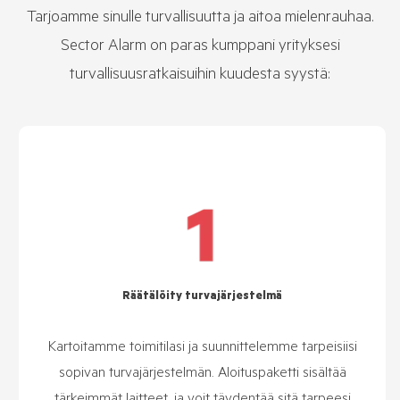
Tarjoamme sinulle turvallisuutta ja aitoa mielenrauhaa.
Sector Alarm on paras kumppani yrityksesi
turvallisuusratkaisuihin kuudesta syystä:
Räätälöity turvajärjestelmä
Kartoitamme toimitilasi ja suunnittelemme tarpeisiisi
sopivan turvajärjestelmän. Aloituspaketti sisältää
tärkeimmät laitteet, ja voit täydentää sitä tarpeesi