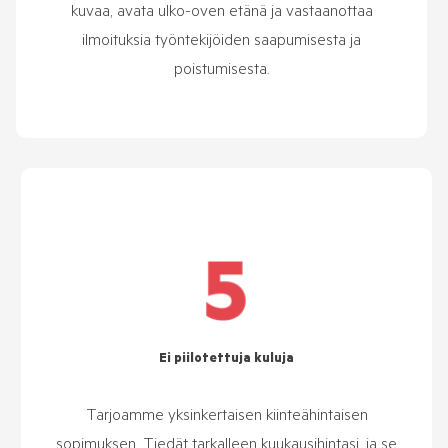
kuvaa,
avata ulko-oven etänä ja vastaanottaa
ilmoituksia työntekijöiden saapumisesta ja
poistumisesta.
Ei piilotettuja kuluja
Tarjoamme yksinkertaisen kiinteähintaisen
sopimuksen. Tiedät tarkalleen kuukausihintasi, ja se