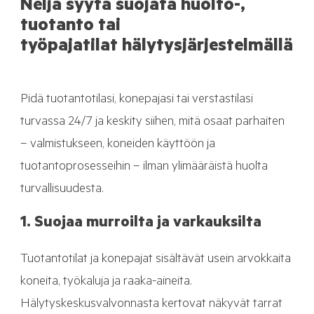
Neljä syytä suojata huolto-,
tuotanto tai
työpajatilat hälytysjärjestelmällä
Pidä tuotantotilasi, konepajasi tai verstastilasi
turvassa 24/7 ja keskity siihen, mitä osaat parhaiten
– valmistukseen, koneiden käyttöön ja
tuotantoprosesseihin – ilman ylimääräistä huolta
turvallisuudesta.
1. Suojaa murroilta ja varkauksilta
Tuotantotilat ja konepajat sisältävät usein arvokkaita
koneita, työkaluja ja raaka-aineita.
Hälytyskeskusvalvonnasta kertovat n
äkyvät tarrat