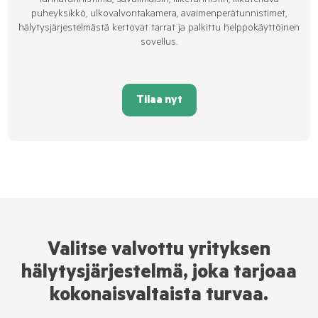
tärinätunnistimia, savuilmaisin, liiketunnistin, liikuteltava
puheyksikkö, ulkovalvontakamera, avaimenperätunnistimet,
hälytysjärjestelmästä kertovat tarrat ja palkittu helppokäyttöinen
sovellus.
Tilaa nyt
Valitse valvottu yrityksen
hälytysjärjestelmä, joka tarjoaa
kokonaisvaltaista turvaa.