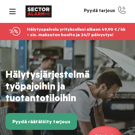
Pyydä tarjous
Hälytyspalvelu yrityksellesi alkaen 49,90 € / kk
– sis. maksuton huolto ja 24/7 päivystys!
Hälytysjärjestelmä
työpajoihin ja
tuotantotiloihin
Pyydä räätälöity tarjous