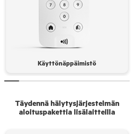
Käyttönäppäimistö
Täydennä hälytysjärjestelmän
aloituspakettia lisälaitteilla