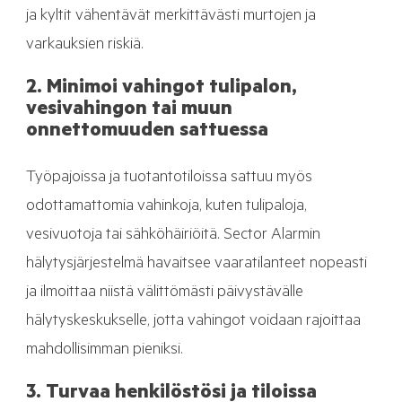
ja kyltit
vähentävät merkittävästi murtojen ja
varkauksien riskiä.
2. Minimoi vahingot tulipalon,
vesivahingon tai muun
onnettomuuden sattuessa
Työpajoissa ja tuotantotiloissa sattuu myös
odottamattomia vahinkoja, kuten tulipaloja,
vesivuotoja tai sähköhäiriöitä. Sector Alarmin
hälytysjärjestelmä havaitsee vaaratilanteet nopeasti
ja ilmoittaa niistä välittömästi päivystävälle
hälytyskeskukselle, jotta vahingot voidaan rajoittaa
mahdollisimman pieniksi.
3. Turvaa henkilöstösi ja tiloissa