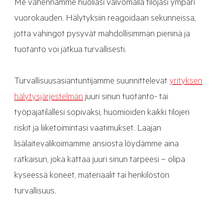
Me vähennämme huoliasi valvomalla tilojasi ympäri
vuorokauden. Hälytyksiin reagoidaan sekunneissa,
jotta vahingot pysyvät mahdollisimman pieninä ja
tuotanto voi jatkua turvallisesti.
Turvallisuusasiantuntijamme suunnittelevat
yrityksen
hälytysjärjestelmän
juuri sinun tuotanto- tai
työpajatilallesi sopivaksi, huomioiden kaikki tilojen
riskit ja liiketoimintasi vaatimukset. Laajan
lisälaitevalikoimamme ansiosta löydämme aina
ratkaisun, joka kattaa juuri sinun tarpeesi – olipa
kyseessä koneet, materiaalit tai henkilöstön
turvallisuus.