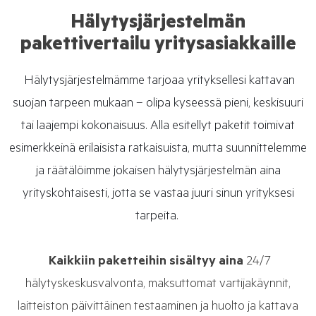
Hälytysjärjestelmän
pakettivertailu yritysasiakkaille
Hälytysjärjestelmämme tarjoaa yrityksellesi kattavan
suojan tarpeen mukaan – olipa kyseessä pieni, keskisuuri
tai laajempi kokonaisuus. Alla esitellyt paketit toimivat
esimerkkeinä erilaisista ratkaisuista, mutta suunnittelemme
ja räätälöimme jokaisen hälytysjärjestelmän aina
yrityskohtaisesti, jotta se vastaa juuri sinun yrityksesi
tarpeita.
Kaikkiin paketteihin sisältyy aina
24/7
hälytyskeskusvalvonta, maksuttomat vartijakäynnit,
laitteiston päivittäinen testaaminen ja huolto ja kattava