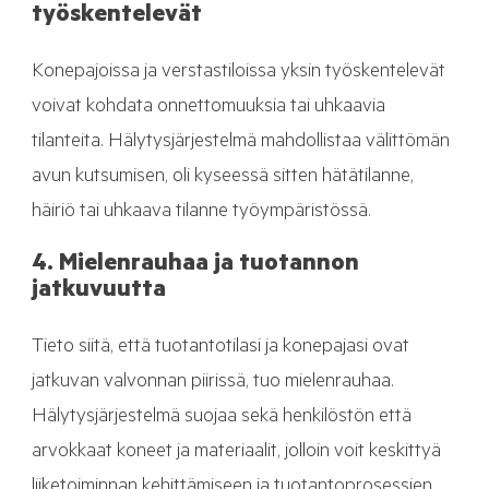
työskentelevät
Konepajoissa ja verstastiloissa yksin työskentelevät
voivat kohdata onnettomuuksia tai uhkaavia
tilanteita. Hälytysjärjestelmä mahdollistaa välittömän
avun kutsumisen, oli kyseessä sitten hätätilanne,
häiriö tai uhkaava tilanne työympäristössä.
4. Mielenrauhaa ja tuotannon
jatkuvuutta
Tieto siitä, että tuotantotilasi ja konepajasi ovat
jatkuvan valvonnan piirissä, tuo mielenrauhaa.
Hälytysjärjestelmä suojaa sekä henkilöstön että
arvokkaat koneet ja materiaalit, jolloin voit keskittyä
liiketoiminnan kehittämiseen ja tuotantoprosessien