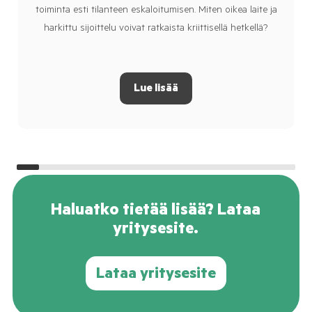
toiminta esti tilanteen eskaloitumisen. Miten oikea laite ja
harkittu sijoittelu voivat ratkaista kriittisellä hetkellä?
Lue lisää
Haluatko tietää lisää? Lataa
yritysesite.
Lataa yritysesite