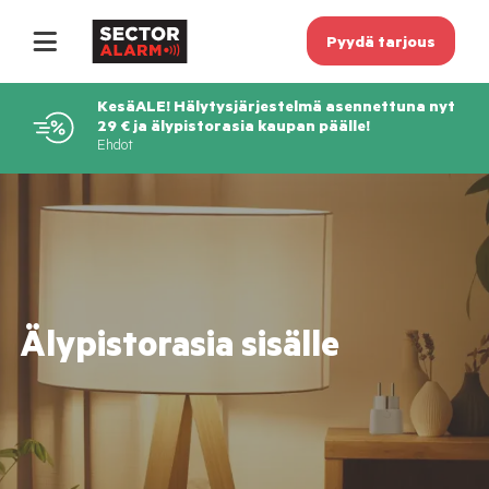
Pyydä tarjous
KesäALE! Hälytysjärjestelmä asennettuna nyt
29 € ja älypistorasia kaupan päälle!
Ehdot
Älypistorasia sisälle