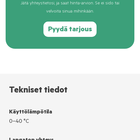
Jätä yhteystietosi, ja saat hinta-arvion. Se ei sido tai
velvoita sinua mihinkään.
Pyydä tarjous
Tekniset tiedot
Käyttölämpötila
0–40 °C