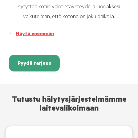
sytyttää kotiin valot etäyhteydellä luodaksesi
vaikutelman, että kotona on joku paikalla.
Näytä enemmän
Pyydä tarjous
Tutustu hälytysjärjestelmämme
laitevalikoimaan