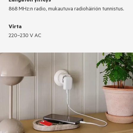
Langaton yhteys
868 MHz:n radio, mukautuva radiohäiriön tunnistus.
Virta
220–230 V AC