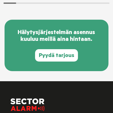
Hälytysjärjestelmän asennus
kuuluu meillä aina hintaan.
Pyydä tarjous