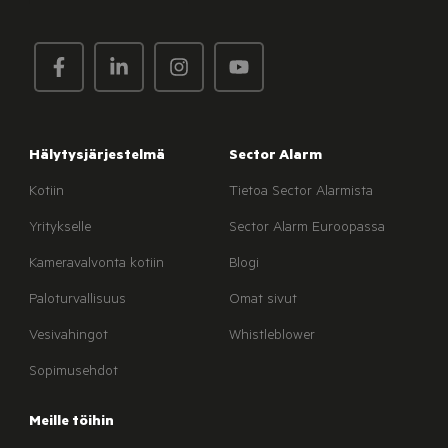
Hälytysjärjestelmä
Sector Alarm
Kotiin
Tietoa Sector Alarmista
Yritykselle
Sector Alarm Euroopassa
Kameravalvonta kotiin
Blogi
Paloturvallisuus
Omat sivut
Vesivahingot
Whistleblower
Sopimusehdot
Meille töihin