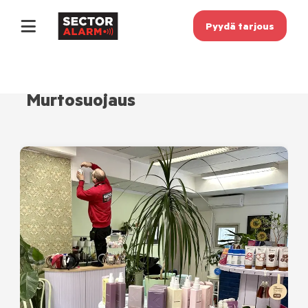
Pyydä tarjous
Murtosuojaus