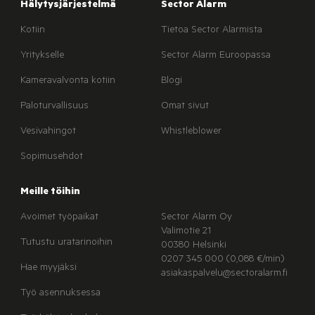
Hälytysjärjestelmä
Sector Alarm
Kotiin
Tietoa Sector Alarmista
Yritykselle
Sector Alarm Euroopassa
Kameravalvonta kotiin
Blogi
Paloturvallisuus
Omat sivut
Vesivahingot
Whistleblower
Sopimusehdot
Meille töihin
Avoimet työpaikat
Sector Alarm Oy
Valimotie 21
Tutustu uratarinoihin
00380 Helsinki
0207 345 000 (0,088 €/min)
Hae myyjäksi
asiakaspalvelu@sectoralarm.fi
Työ asennuksessa