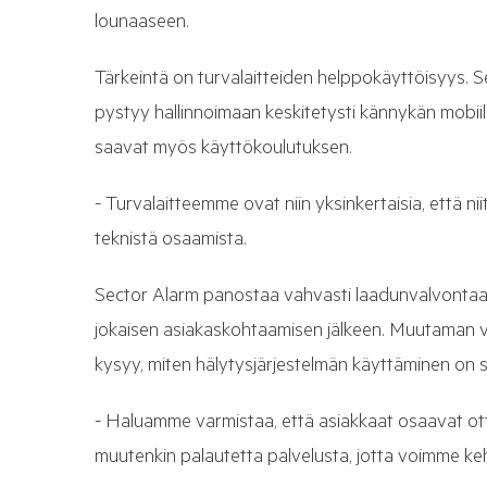
lounaaseen.
Tärkeintä on turvalaitteiden helppokäyttöisyys. Se
pystyy hallinnoimaan keskitetysti kännykän mobi
saavat myös käyttökoulutuksen.
- Turvalaitteemme ovat niin yksinkertaisia, että n
teknistä osaamista.
Sector Alarm panostaa vahvasti laadunvalvontaa
jokaisen asiakaskohtaamisen jälkeen. Muutaman vi
kysyy, miten hälytysjärjestelmän käyttäminen on s
- Haluamme varmistaa, että asiakkaat osaavat ott
muutenkin palautetta palvelusta, jotta voimme keh