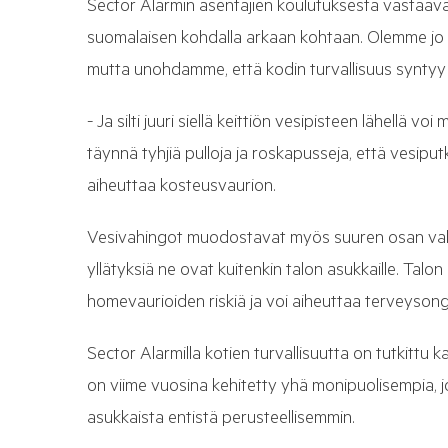
Sector Alarmin asentajien koulutuksesta vastaav
suomalaisen kohdalla arkaan kohtaan. Olemme jo 
mutta unohdamme, että kodin turvallisuus syntyy
- Ja silti juuri siellä keittiön vesipisteen lähellä vo
täynnä tyhjiä pulloja ja roskapusseja, että vesiput
aiheuttaa kosteusvaurion.
Vesivahingot muodostavat myös suuren osan vakuu
yllätyksiä ne ovat kuitenkin talon asukkaille. Talo
homevaurioiden riskiä ja voi aiheuttaa terveysong
Sector Alarmilla kotien turvallisuutta on tutkittu 
on viime vuosina kehitetty yhä monipuolisempia, j
asukkaista entistä perusteellisemmin.