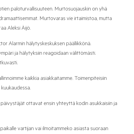
otien paloturvallisuuteen. Murtosuojauskin on yhä
 dramaattisemmat. Murtovaras vie irtaimistoa, mutta
aa Aleksi Äijö.
ector Alarmin hälytyskeskuksen päällikkönä.
äri ja hälytyksiin reagoidaan välittömästi.
tkuvasti.
llinnoimme kaikkia asiakkaitamme. Toimenpiteisiin
a kuukaudessa.
äivystäjät ottavat ensin yhteyttä kodin asukkaisiin ja
paikalle vartijan vai ilmoitammeko asiasta suoraan