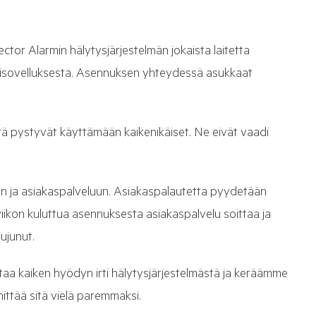
ctor Alarmin hälytysjärjestelmän jokaista laitetta
ilisovelluksesta. Asennuksen yhteydessä asukkaat
iitä pystyvät käyttämään kaikenikäiset. Ne eivät vaadi
n ja asiakaspalveluun. Asiakaspalautetta pyydetään
ikon kuluttua asennuksesta asiakaspalvelu soittaa ja
ujunut.
aa kaiken hyödyn irti hälytysjärjestelmästä ja keräämme
ittää sitä vielä paremmaksi.