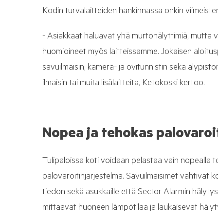
Kodin turvalaitteiden hankinnassa onkin viimeiste
- Asiakkaat haluavat yhä murtohälyttimiä, mutta 
huomioineet myös laitteissamme. Jokaisen aloitus
savuilmaisin, kamera- ja ovitunnistin sekä älypistor
ilmaisin tai muita lisälaitteita, Ketokoski kertoo.
Nopea ja tehokas palovaroi
Tulipaloissa koti voidaan pelastaa vain nopealla 
palovaroitinjärjestelmä. Savuilmaisimet vahtivat ko
tiedon sekä asukkaille että Sector Alarmin hälyt
mittaavat huoneen lämpötilaa ja laukaisevat hälyty