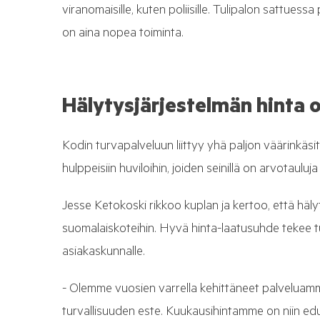
viranomaisille, kuten poliisille. Tulipalon sattuessa
on aina nopea toiminta.
Hälytysjärjestelmän hinta o
Kodin turvapalveluun liittyy yhä paljon väärinkäs
hulppeisiin huviloihin, joiden seinillä on arvotaulu
Jesse Ketokoski rikkoo kuplan ja kertoo, että hälyty
suomalaiskoteihin. Hyvä hinta-laatusuhde tekee tu
asiakaskunnalle.
- Olemme vuosien varrella kehittäneet palveluamme
turvallisuuden este. Kuukausihintamme on niin e