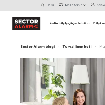
Meille töihin
Asiak
Haku
Kodin hälytysjärjestelmä
Yritykse
Mon
Sector Alarm blogi
Turvallinen koti