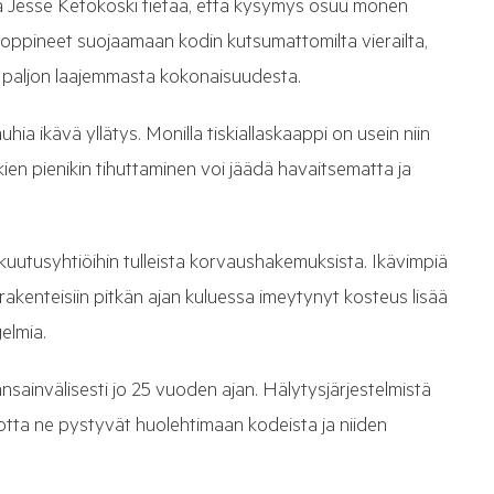
a Jesse Ketokoski tietää, että kysymys osuu monen
oppineet suojaamaan kodin kutsumattomilta vierailta,
 paljon laajemmasta kokonaisuudesta.
i muhia ikävä yllätys. Monilla tiskiallaskaappi on usein niin
kien pienikin tihuttaminen voi jäädä havaitsematta ja
tusyhtiöihin tulleista korvaushakemuksista. Ikävimpiä
n rakenteisiin pitkän ajan kuluessa imeytynyt kosteus lisää
elmia.
kansainvälisesti jo 25 vuoden ajan. Hälytysjärjestelmistä
otta ne pystyvät huolehtimaan kodeista ja niiden