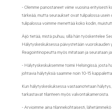
- Olemme panostaneet viime vuosina erityisesti k
tärkeää, mutta seuraukset ovat tulipalossa usein
tulipalossa voimme menettää koko kodin, muistutt
Äijö tietää, mistä puhuu, sillä hän työskentelee S
Hälytyskeskuksessa päivystetään vuorokauden ymp
Reagointinopeutta myös mitataan ja seurataan ja
- Hälytyskeskuksemme toimii Helsingissä, josta ha
johtavia hälytyksiä saamme noin 10-15 kappalett
Kun hälytyskeskuksessa vastaanotetaan hälytys, p
tarkastavat tilanteen myös valvontakameroista.
- Arvioimme aina tilannekohtaisesti, lähetämmekö 