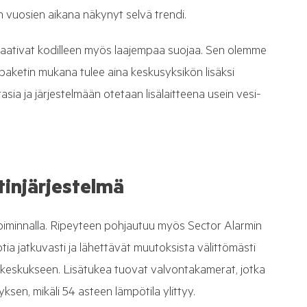
n vuosien aikana näkynyt selvä trendi.
vaativat kodilleen myös laajempaa suojaa. Sen olemme
paketin mukana tulee aina keskusyksikön lisäksi
asia ja järjestelmään otetaan lisälaitteena usein vesi-
tinjärjestelmä
toiminnalla. Ripeyteen pohjautuu myös Sector Alarmin
tia jatkuvasti ja lähettävät muutoksista välittömästi
yskeskukseen. Lisätukea tuovat valvontakamerat, jotka
ksen, mikäli 54 asteen lämpötila ylittyy.