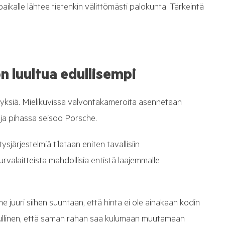
 paikalle lähtee tietenkin välittömästi palokunta. Tärkeintä
n luultua edullisempi
ityksiä. Mielikuvissa valvontakameroita asennetaan
ja ja pihassa seisoo Porsche.
sjärjestelmiä tilataan eniten tavallisiin
rvalaitteista mahdollisia entistä laajemmalle
 juuri siihen suuntaan, että hinta ei ole ainakaan kodin
dullinen, että saman rahan saa kulumaan muutamaan