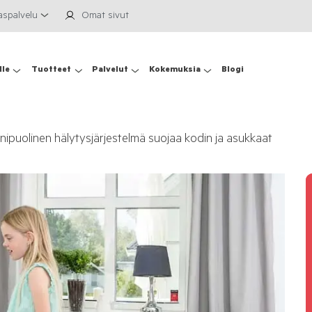
aspalvelu
Omat sivut
lle
Tuotteet
Palvelut
Kokemuksia
Blogi
ipuolinen hälytysjärjestelmä suojaa kodin ja asukkaat