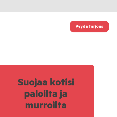
Pyydä tarjous
Suojaa kotisi
paloilta ja
murroilta