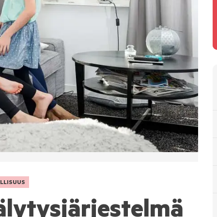
LLISUUS
lytysjärjestelmä