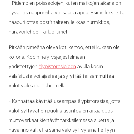
- Pidempien poissaolojen, kuten matkojen aikana on
hyvä, jos naapureilta voi saada apua. Esimerkiksi että
naapuri ottaa postit talteen, leikkaa nurmikkoa,
haravoi lehdet tai luo lumet.
Pitkään pimeänä oleva koti kertoo, ettei kukaan ole
kotona. Kodin hälytysjärjestelmään
yhdistettyjen
älypistorasioiden
avulla kodin
valaistusta voi ajastaa ja sytyttää tai sammuttaa
valot vaikkapa puhelimella.
- Kannattaa käyttää useampaa älypistorasiaa, jotta
valot syttyvät eri puolilla asuntoa eri aikaan. Jos
murtovarkaat kiertävät tarkkailemassa aluetta ja
havainnoivat, että sama valo syttyy aina tiettyyn