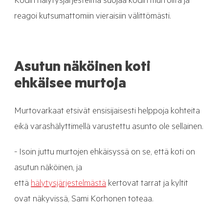
Kodin hälytysjärjestelmä suojaa kodin murroilta ja
reagoi kutsumattomiin vieraisiin välittömästi.
Asutun näköinen koti
ehkäisee murtoja
Murtovarkaat etsivät ensisijaisesti helppoja kohteita
eikä varashälyttimellä varustettu asunto ole sellainen.
- Isoin juttu murtojen ehkäisyssä on se, että koti on
asutun näköinen, ja
että
hälytysjärjestelmästä
kertovat tarrat ja kyltit
ovat näkyvissä, Sami Korhonen toteaa.