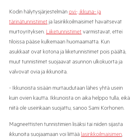
Kodin hälytysjärjestelmän
ovi-, ikkuna- ja
tärinätunnistimet
ja lasirikkoilmaisimet havaitsevat
murtoyrityksen.
Liiketunnistimet
varmistavat, ettei
tiloissa pääse kulkemaan huomaamatta. Kun
asukkaat ovat kotona ja liiketunnistimet pois päältä,
muut tunnistimet suojaavat asunnon ulkokuorta ja
valvovat ovia ja ikkunoita.
- Ikkunoista sisään murtaudutaan lähes yhtä usein
kuin ovien kautta. Ikkunoista on aika helppo tulla, eikä
niitä ole useinkaan suojattu, sanoo Sami Korhonen.
Magneettisten tunnistimien lisäksi tai niiden sijasta
ikkunoita suojaamaan voi liittää
lasirikkoilmaisimen
,