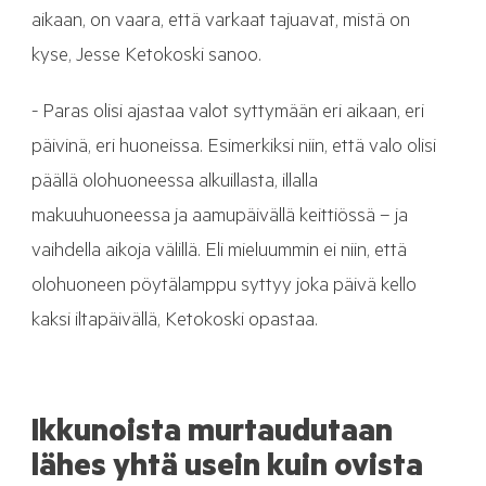
aikaan, on vaara, että varkaat tajuavat, mistä on
kyse, Jesse Ketokoski sanoo.
- Paras olisi ajastaa valot syttymään eri aikaan, eri
päivinä, eri huoneissa. Esimerkiksi niin, että valo olisi
päällä olohuoneessa alkuillasta, illalla
makuuhuoneessa ja aamupäivällä keittiössä – ja
vaihdella aikoja välillä. Eli mieluummin ei niin, että
olohuoneen pöytälamppu syttyy joka päivä kello
kaksi iltapäivällä, Ketokoski opastaa.
Ikkunoista murtaudutaan
lähes yhtä usein kuin ovista