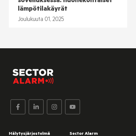
sovelluksessa: huonekohtaiset
lämpötilakäyrät
Joulukuuta 01, 2025
Hälytysjärjestelmä
Sector Alarm