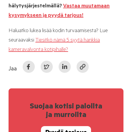
hälytysjärjestelmällä?
Vastaa muutamaan
kysymykseen ja pyydä tarjous!
Haluatko lukea lisää kodin turvaamisesta? Lue
seuraavaksi
Tiesitkö nämä 5 syytä hankkia
kameravalvonta kotipihalle?
Jaa
Suojaa kotisi paloilta
ja murroilta