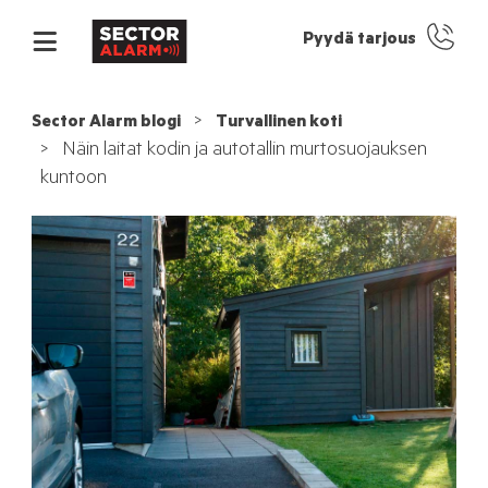
Pyydä tarjous
Sector Alarm blogi
Turvallinen koti
Näin laitat kodin ja autotallin murtosuojauksen
kuntoon