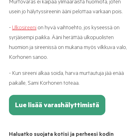
Murtovaras ei kaipaa ylimääräistä huomiota, joten
usein jo hälytyssireenin ääni pelottaa varkaan pois.
-
Ulkosireeni
on hyvä vaihtoehto, jos kyseessä on
syrjäisempi paikka. Ääni herättää ulkopuolisten
huomion ja sireenissä on mukana myös vilkkuva valo,
Korhonen sanoo.
- Kun sireeni alkaa soida, harva murtautuja jää enää
paikalle, Sami Korhonen toteaa.
Lue lisää varashälyttimistä
Haluatko suojata kotisi ja perheesi kodin