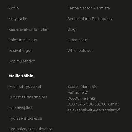
Kotiin
Tietoa Sector Alarmista
Yritykselle
Sector Alarm Euroopassa
Kameravalvonta kotiin
Blogi
Paloturvallisuus
Omat sivut
Vesivahingot
Whistleblower
Sopimusehdot
Meille töihin
Avoimet työpaikat
Sector Alarm Oy
Valimotie 21
Tutustu uratarinoihin
00380 Helsinki
0207 345 000 (0,088 €/min)
Hae myyjäksi
asiakaspalvelu@sectoralarm.fi
Työ asennuksessa
Työ hälytyskeskuksessa