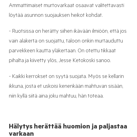
Ammattimaiset murtovarkaat osaavat valitettavasti
löytää asunnon suojauksen heikot kohdat.
- Ruotsissa on herätty siihen ikävään ilmiöön, että jos
vain alakerta on suojattu, taloon onkin murtauduttu
parvekkeen kautta yläkertaan. On otettu tikkaat
pihalta ja kiivetty ylös, Jesse Ketokoski sanoo.
- Kaikki kerrokset on syytä suojata. Myös se kellarin
ikkuna, josta et uskoisi kenenkään mahtuvan sisään,
niin kyllä siitä aina joku mahtuu, hän toteaa.
Hälytys herättää huomion ja paljastaa
varkaan