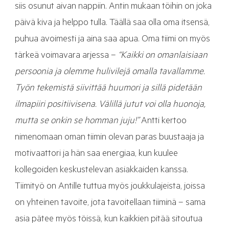
siis osunut aivan nappiin. Antin mukaan töihin on joka
päivä kiva ja helppo tulla. Täällä saa olla oma itsensä,
puhua avoimesti ja aina saa apua. Oma tiimi on myös
tärkeä voimavara arjessa –
“Kaikki on omanlaisiaan
persoonia ja olemme hulivilejä omalla tavallamme.
Työn tekemistä siivittää huumori ja sillä pidetään
ilmapiiri positiivisena. Välillä jutut voi olla huonoja,
mutta se onkin se homman juju!”
Antti kertoo
nimenomaan oman tiimin olevan paras buustaaja ja
motivaattori ja hän saa energiaa, kun kuulee
kollegoiden keskustelevan asiakkaiden kanssa.
Tiimityö on Antille tuttua myös joukkulajeista, joissa
on yhteinen tavoite, jota tavoitellaan tiiminä – sama
asia pätee myös töissä, kun kaikkien pitää sitoutua