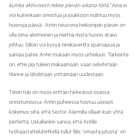
kuinka aktiivisesti tekee päivän aikana töitä.”
Aina ei
voi kuitenkaan onnistua ja joukkoon mahtuu myös
huonoja päiviä. Antin neuvona heikompiin päiviin on
olla oma-aloitteinen ja miettiä mistä huono draivi
johtuu. Silloin voi kysyä tiimikaverilta sparriapua ja
samaa pätee Antin mukaan myös urheiluun. Tärkeintä
on, ettei jää tuleen makaamaan, vaan selvitetään
tilanne ja lähdetään yrittämään uudestaan.
Tiimin tuki on myös erittäin tärkeässä osassa
onnistumisissa. Antin puheessa toistuu useasti
kokemus siitä, että Sector Alarmilla ollaan kuin yhtä
perhettä. Uskallankin sanoa, että Antille
työhaastatteluhetkellä tullut fiilis “omasta jutusta” on