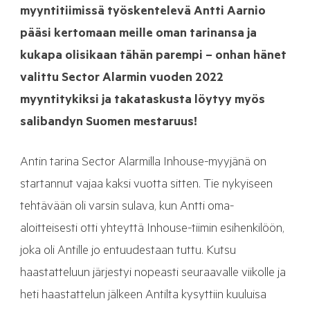
myyntitiimissä työskentelevä Antti Aarnio
pääsi kertomaan meille oman tarinansa ja
kukapa olisikaan tähän parempi – onhan hänet
valittu Sector Alarmin vuoden 2022
myyntitykiksi ja takataskusta löytyy myös
salibandyn Suomen mestaruus!
Antin tarina Sector Alarmilla Inhouse-myyjänä on
startannut vajaa kaksi vuotta sitten. Tie nykyiseen
tehtävään oli varsin sulava, kun Antti oma-
aloitteisesti otti yhteyttä Inhouse-tiimin esihenkilöön,
joka oli Antille jo entuudestaan tuttu. Kutsu
haastatteluun järjestyi nopeasti seuraavalle viikolle ja
heti haastattelun jälkeen Antilta kysyttiin kuuluisa