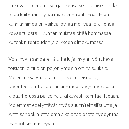
Jatkuvan treenaamisen ja itsensä kehittämisen lisäksi
pitää kuitenkin löytyä myös kunnianhimoa! Ilman
kunnianhimoa on vaikea löytää motivaatiota tehdä
kovaa tulosta – kunhan muistaa pitää hommassa
kuitenkin rentouden ja pilkkeen silmäkulmassa.
Voisi hyvin sanoa, että urheilu ja myyntityö tukevat
toisiaan ja niillä on paljon yhteisiä ominaisuuksia.
Molemmissa vaaditaan motivoituneisuutta,
tavoitteellisuutta ja kunnianhimoa. Myyntityössä ja
kilpaurheilussa pätee halu jatkuvasti kehittää itseään.
Molemmat edellyttävät myös suunnitelmallisuutta ja
Antti sanookin, että oma aika pitää osata hyödyntää
mahdollisimman hyvin.