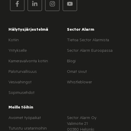
Hälytysjärjestelmä
Sector Alarm
Kotiin
Tietoa Sector Alarmista
Yritykselle
Sector Alarm Euroopassa
Kameravalvonta kotiin
Blogi
Paloturvallisuus
Omat sivut
Vesivahingot
Whistleblower
Sopimusehdot
Meille töihin
Avoimet työpaikat
Sector Alarm Oy
Valimotie 21
Tutustu uratarinoihin
00380 Helsinki