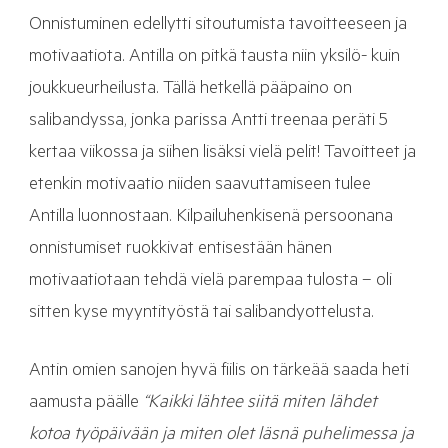
Onnistuminen edellytti sitoutumista tavoitteeseen ja
motivaatiota. Antilla on pitkä tausta niin yksilö- kuin
joukkueurheilusta. Tällä hetkellä pääpaino on
salibandyssa, jonka parissa Antti treenaa peräti 5
kertaa viikossa ja siihen lisäksi vielä pelit! Tavoitteet ja
etenkin motivaatio niiden saavuttamiseen tulee
Antilla luonnostaan. Kilpailuhenkisenä persoonana
onnistumiset ruokkivat entisestään hänen
motivaatiotaan tehdä vielä parempaa tulosta – oli
sitten kyse myyntityöstä tai salibandyottelusta.
Antin omien sanojen hyvä fiilis on tärkeää saada heti
aamusta päälle
“Kaikki lähtee siitä miten lähdet
kotoa työpäivään ja miten olet läsnä puhelimessa ja