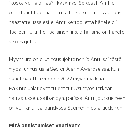
“koska voit aloittaa?”-kysymys! Selkeästi Antti oli
onnistunut tuomaan niin taitonsa kuin motivaationsa
haastattelussa esille. Antti kertoo, että hänelle oli
itselleen tullut heti sellainen fiilis, että tämä on hänelle
se oma juttu.
Myyntiura on ollut nousujohteinen ja Antti sai tästä
myös tunnustusta Sector Alarm Awardseissa, kun
hänet palkittiin vuoden 2022 myyntitykkinä!
Palkintojuhlat ovat tulleet tutuksi myös tärkeän
harrastuksen, salibandyn, parissa. Antti joukkueineen
on voittanut salibandyssa Suomen mestaruudenkin.
Mitä onnistumiset vaativat?