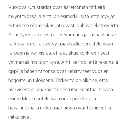
Vuorovaikutustaidot ovat äärettömän tärkeitä
myyntityössä ja Antti on esimerkki siitä, että myyjän
ei tarvitse olla innokas jatkuvasti puhuva ekstrovertti.
Antin tyylissä korostuu itsevarmuus ja rauhallisuus –
tärkeää on, että pystyy asiakkaalle perustelemaan
tarpeen ja varmistaa, että asiakas konkreettisesti
ymmärtää mistä on kyse. Antti kertoo, että tekemällä
oppii ja hänen taitonsa ovat kehittyneet vuosien
harjoittelun tuloksena. Tärkeintä on ollut se, että
aktiivisesti ja oma-aloitteisesti itse kehittää itseään,
esimerkiksi kuuntelemalla omia puheluita ja
havainnoimalla mitkä asiat niissä ovat toimineet ja
mitkä eivät.