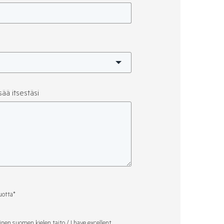
sää itsestäsi
uotta
*
nen suomen kielen taito / I have excellent