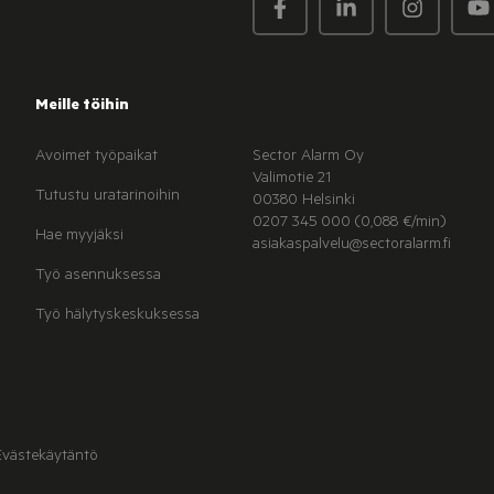
Meille töihin
Avoimet työpaikat
Sector Alarm Oy
Valimotie 21
Tutustu uratarinoihin
00380 Helsinki
0207 345 000 (0,088 €/min)
Hae myyjäksi
asiakaspalvelu@sectoralarm.fi
Työ asennuksessa
Työ hälytyskeskuksessa
Evästekäytäntö