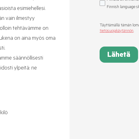
Finnish language sk
ioista esimiehellesi.
än vain ilmestyy
Täyttämällä tämän lom
 jolloin tehtävämme on
tietosuojakäytännön
.
 Tukena on aina myös oma
ti.
Lähetä
ämme säännöllisesti
idosti ylpeitä: ne
kilö