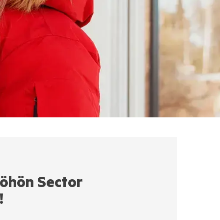
öhön Sector
!