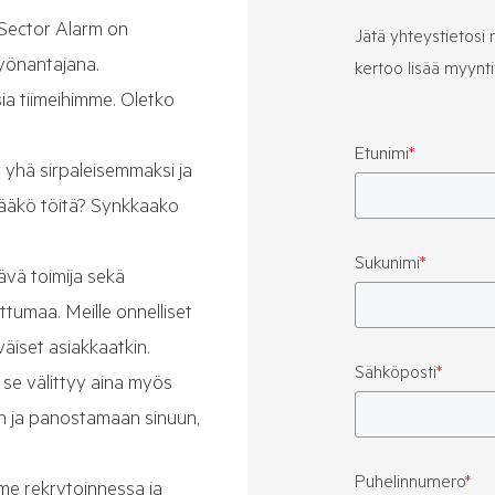
Sector Alarm on
Jätä yhteystietosi n
työnantajana.
kertoo lisää myynti
ia tiimeihimme. Oletko
Etunimi
*
yhä sirpaleisemmaksi ja
ittääkö töitä? Synkkaako
Sukunimi
*
ävä toimija sekä
tumaa. Meille onnelliset
väiset asiakkaatkin.
Sähköposti
*
 se välittyy aina myös
an ja panostamaan sinuun,
Puhelinnumero
*
mme rekrytoinnessa ja