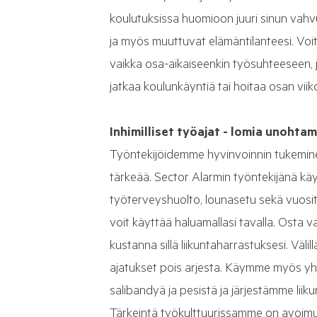
koulutuksissa huomioon juuri sinun vahvu
ja myös muuttuvat elämäntilanteesi. Voit
vaikka osa-aikaiseenkin työsuhteeseen, j
jatkaa koulunkäyntiä tai hoitaa osan viik
Inhimilliset työajat - lomia unohta
Työntekijöidemme hyvinvoinnin tukeminen
tärkeää. Sector Alarmin työntekijänä kä
työterveyshuolto, lounasetu sekä vuositt
voit käyttää haluamallasi tavalla. Osta vai
kustanna sillä liikuntaharrastuksesi. Väl
ajatukset pois arjesta. Käymme myös 
salibandyä ja pesistä ja järjestämme liiku
Tärkeintä työkulttuurissamme on avoimu