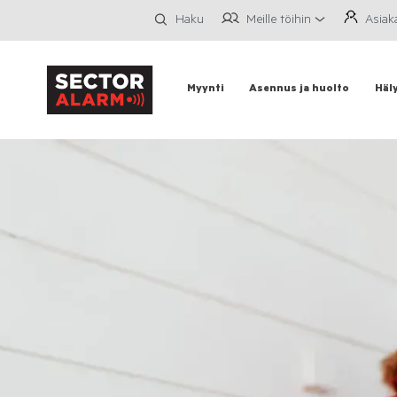
Meille töihin
Asiak
Haku
Myynti
Asennus ja huolto
Häl