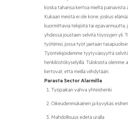
koska tahansa kertoa mieltä painavista as
Kukaan meistä ei ole kone: joskus elämä
kuormittavia tekijöitä tai epävarmuutta,
yhdessä joustaen selvitä töyssyjen yli.
työtiimisi, jossa työt jaetaan tasapuolises
Työntekijöidemme tyytyväisyyttä selvit
henkilöstökyselyillä. Tuloksista olemme a
kertovat, että meillä viihdytään.
Parasta Sector Alarmilla
Työpaikan vahva yhteishenki
Oikeudenmukainen ja kyvykäs esihen
Mahdollisuus edetä uralla