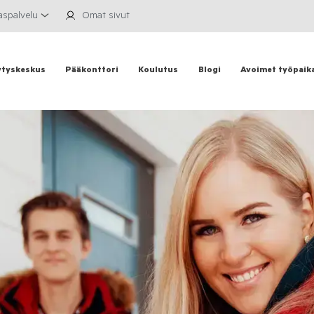
aspalvelu
Omat sivut
ytyskeskus
Pääkonttori
Koulutus
Blogi
Avoimet työpaik