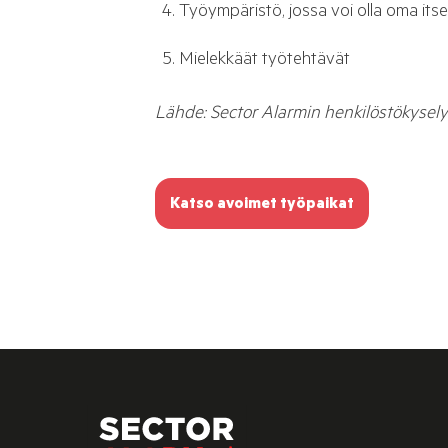
Työympäristö, jossa voi olla oma its
Mielekkäät työtehtävät
Lähde: Sector Alarmin henkilöstökysel
Katso avoimet työpaikat