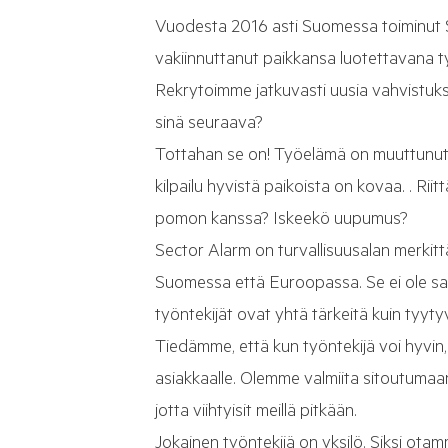
Vuodesta 2016 asti Suomessa toiminut 
vakiinnuttanut paikkansa luotettavana 
Rekrytoimme jatkuvasti uusia vahvistuks
sinä seuraava?
Tottahan se on! Työelämä on muuttunut 
kilpailu hyvistä paikoista on kovaa. . Ri
pomon kanssa? Iskeekö uupumus?
Sector Alarm on turvallisuusalan merkitt
Suomessa että Euroopassa. Se ei ole sat
työntekijät ovat yhtä tärkeitä kuin tyyty
Tiedämme, että kun työntekijä voi hyvin,
asiakkaalle. Olemme valmiita sitoutuma
jotta viihtyisit meillä pitkään.
Jokainen työntekijä on yksilö. Siksi ota