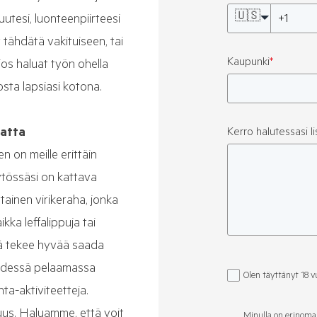
🇺🇸
utesi, luonteenpiirteesi
 tähdätä vakituiseen, tai
Kaupunki
*
os haluat työn ohella
osta lapsiasi kotona.
matta
Kerro halutessasi li
 on meille erittäin
ytössäsi on kattava
ainen virikeraha, jonka
kka leffalippuja tai
illä tekee hyvää saada
yhdessä pelaamassa
Olen täyttänyt 18 v
nta-aktiviteetteja.
us. Haluamme, että voit
Minulla on erinomai