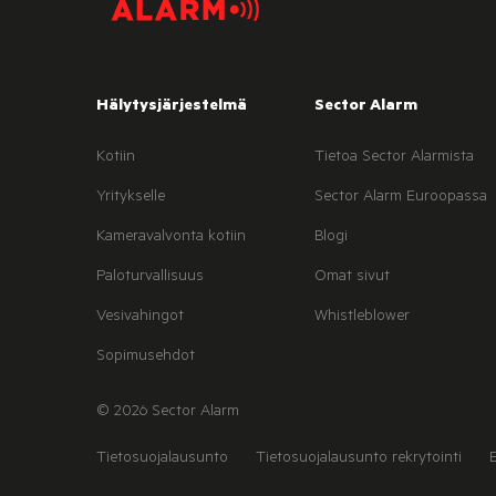
Hälytysjärjestelmä
Sector Alarm
Kotiin
Tietoa Sector Alarmista
Yritykselle
Sector Alarm Euroopassa
Kameravalvonta kotiin
Blogi
Paloturvallisuus
Omat sivut
Vesivahingot
Whistleblower
Sopimusehdot
© 2026 Sector Alarm
Tietosuojalausunto
Tietosuojalausunto rekrytointi