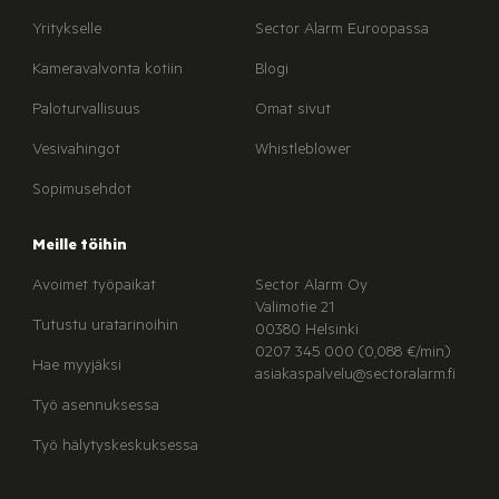
Yritykselle
Sector Alarm Euroopassa
Kameravalvonta kotiin
Blogi
Paloturvallisuus
Omat sivut
Vesivahingot
Whistleblower
Sopimusehdot
Meille töihin
Avoimet työpaikat
Sector Alarm Oy
Valimotie 21
Tutustu uratarinoihin
00380 Helsinki
0207 345 000 (0,088 €/min)
Hae myyjäksi
asiakaspalvelu@sectoralarm.fi
Työ asennuksessa
Työ hälytyskeskuksessa