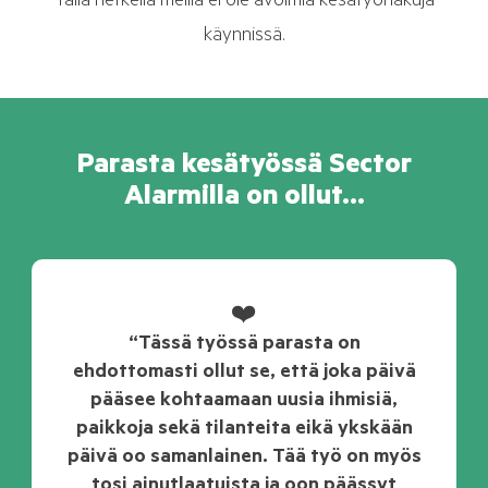
Tällä hetkellä meillä ei ole avoimia kesätyöhakuja
käynnissä.
Parasta kesätyössä Sector
Alarmilla on ollut...
❤️
“Tässä työssä parasta on
ehdottomasti ollut se, että joka päivä
pääsee kohtaamaan uusia ihmisiä,
paikkoja sekä tilanteita eikä ykskään
päivä oo samanlainen. Tää työ on myös
tosi ainutlaatuista ja oon päässyt