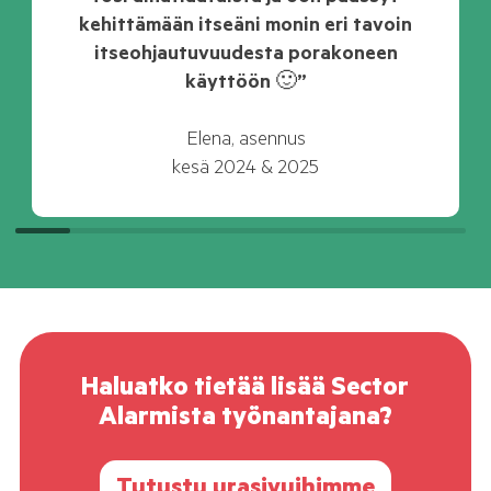
kehittämään itseäni monin eri tavoin
itseohjautuvuudesta porakoneen
käyttöön 🙂”⁠
Elena, asennus⁠
kesä 2024 & 2025
Haluatko tietää lisää Sector
Alarmista työnantajana?
Tutustu urasivuihimme