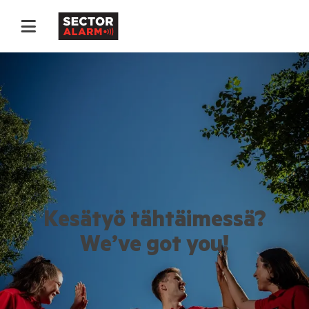
Kesätyö tähtäimessä?
We’ve got you!