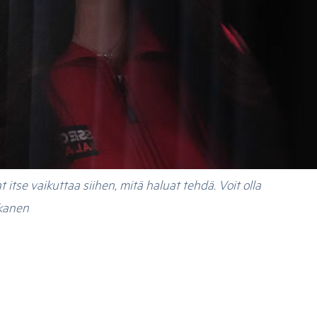
 itse vaikuttaa siihen, mitä haluat tehdä. Voit olla
akanen