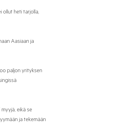
llut heti tarjolla,
amaan Aasiaan ja
rtoo paljon yrityksen
singissä
i myyjä, eikä se
e myymään ja tekemään