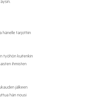
 täysin.
hänelle tarjottiin
Jäin työhön kuitenkin
laisten ihmisten
uukauden jälkeen
luttua hän nousi