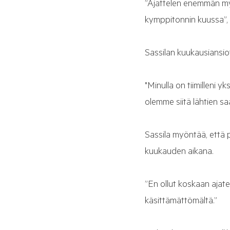
”Ajattelen enemmän myyn
kymppitonnin kuussa”, 
Sassilan kuukausiansio
"Minulla on tiimilleni y
olemme siitä lähtien sa
Sassila myöntää, että 
kuukauden aikana.
”En ollut koskaan ajatel
käsittämättömältä.”