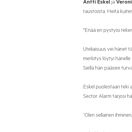
Antti Eskel
ja
Veroni
taustoista. Heitä kuite
"Enää en pystyisi teke
Uteliaisuus vei hänet t
merkitys löytyi hänell
Siellä hän pääsee turv
Eskel puolestaan teki 
Sector Alarm tarjosi hä
”Olen sellainen ihminen,