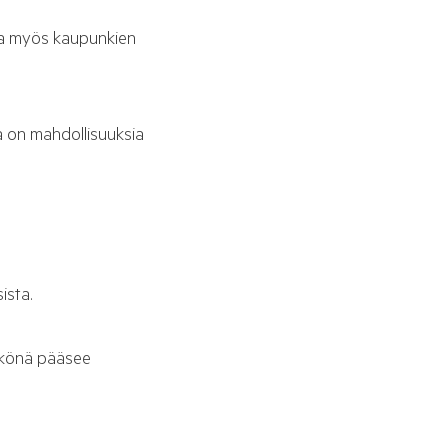
tua myös kaupunkien
la on mahdollisuuksia
ista.
ikkönä pääsee