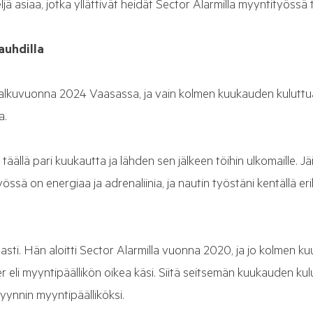
jä asiaa, jotka yllättivät heidät Sector Alarmilla myyntityössä
vauhdilla
ä alkuvuonna 2024 Vaasassa, ja vain kolmen kuukauden kuluttua 
a.
en täällä pari kuukautta ja lähden sen jälkeen töihin ulkomaille. 
össä on energiaa ja adrenaliinia, ja nautin työstäni kentällä eri
sti. Hän aloitti Sector Alarmilla vuonna 2020, ja jo kolmen k
r eli myyntipäällikön oikea käsi. Siitä seitsemän kuukauden ku
ynnin myyntipäälliköksi.