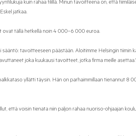
tilukuja kuin rahaa tilillä. Minun tavoitteena on, että tiimiläis
Eskel jatkaa.
t ovat tällä hetkellä noin 4 000–6 000 euroa.
ksi sääntö: tavoitteeseen päästään. Aloitimme Helsingin tiimin ka
avuttaneet joka kuukausi tavoitteet, jotka firma meille asettaa.
palkkataso yllätti täysin. Hän on parhaimmillaan tienannut 8
lut, että voisin tienata niin paljon rahaa nuoriso-ohjaajan koulu