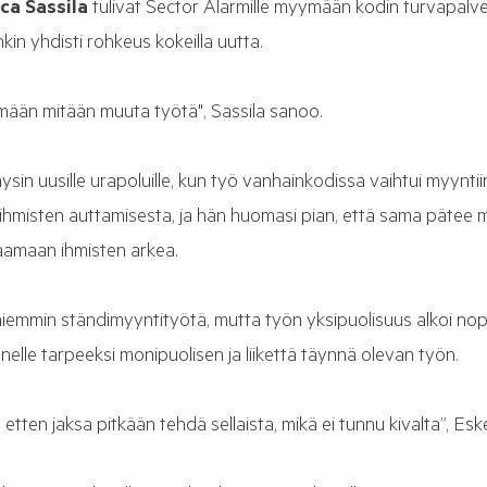
ca Sassila
tulivat Sector Alarmille myymään kodin turvapalvel
nkin yhdisti rohkeus kokeilla uutta.
mään mitään muuta työtä", Sassila sanoo.
äysin uusille urapoluille, kun työ vanhainkodissa vaihtui myyntii
e ihmisten auttamisesta, ja hän huomasi pian, että sama pätee 
aamaan ihmisten arkea.
aiemmin ständimyyntityötä, mutta työn yksipuolisuus alkoi nope
nelle tarpeeksi monipuolisen ja liikettä täynnä olevan työn.
 etten jaksa pitkään tehdä sellaista, mikä ei tunnu kivalta”, Esk