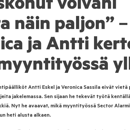
skonut voivani
a näin paljon” –
ca ja Antti kert
myyntityössä yll
ipäälliköt Antti Eskel ja Veronica Sassila eivät vietä 
jeita jakelemassa. Sen sijaan he tekevät työtä kentällä
kiä. Nyt he avaavat, mikä myyntityössä Sector Alarmill
un heti alusta alkaen.