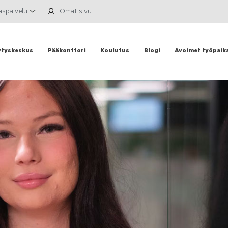
aspalvelu
Omat sivut
ytyskeskus
Pääkonttori
Koulutus
Blogi
Avoimet työpaik