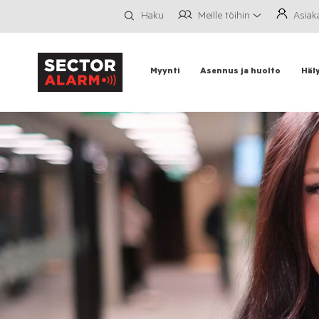
Meille töihin
Asiak
Haku
Myynti
Asennus ja huolto
Häl