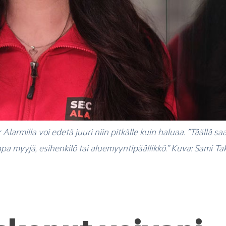
armilla voi edetä juuri niin pitkälle kuin haluaa. ”Täällä saat
apa myyjä, esihenkilö tai aluemyyntipäällikkö.” Kuva: Sami T