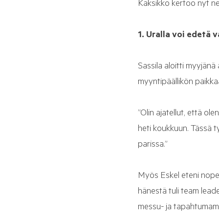
Kaksikko kertoo nyt nel
1. Uralla voi edetä 
Sassila aloitti myyjän
myyntipäällikön paikka
”Olin ajatellut, että ol
heti koukkuun. Tässä ty
parissa.”
Myös Eskel eteni nopea
hänestä tuli team leade
messu- ja tapahtumamy