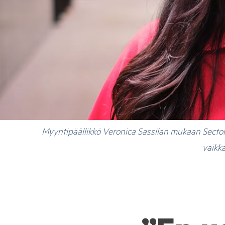
Myyntipäällikkö Veronica Sassilan mukaan Sector Al
vaikk