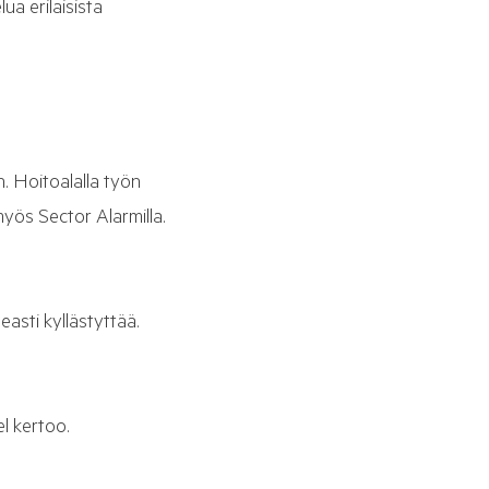
ua erilaisista
n. Hoitoalalla työn
myös Sector Alarmilla.
asti kyllästyttää.
el kertoo.