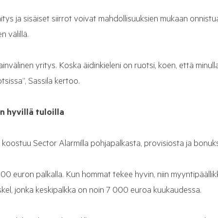
hitys ja sisäiset siirrot voivat mahdollisuuksien mukaan onnis
n välillä.
nvälinen yritys. Koska äidinkieleni on ruotsi, koen, että minul
sissa”, Sassila kertoo.
 hyvillä tuloilla
 koostuu Sector Alarmilla pohjapalkasta, provisiosta ja bonuks
 000 euron palkalla. Kun hommat tekee hyvin, niin myyntipääll
kel, jonka keskipalkka on noin 7 000 euroa kuukaudessa.