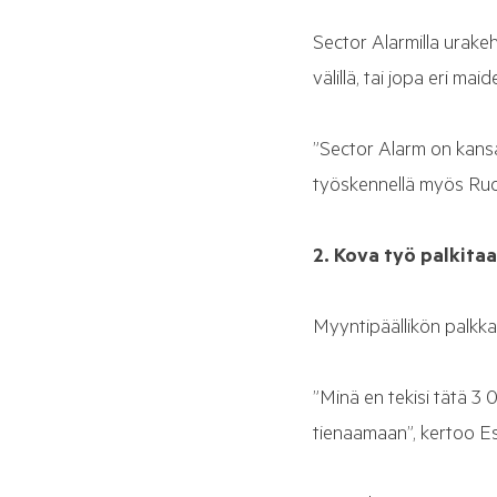
Sector Alarmilla urake
välillä, tai jopa eri maide
”Sector Alarm on kansai
työskennellä myös Ruot
2. Kova työ palkitaan
Myyntipäällikön palkka
”Minä en tekisi tätä 3
tienaamaan”, kertoo Es