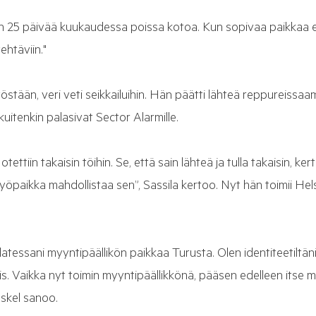
in 25 päivää kuukaudessa poissa kotoa. Kun sopivaa paikkaa ei o
ehtäviin."
työstään, veri veti seikkailuihin. Hän päätti lähteä reppureissa
kuitenkin palasivat Sector Alarmille.
otettiin takaisin töihin. Se, että sain lähteä ja tulla takaisin, ke
yöpaikka mahdollistaa sen”, Sassila kertoo. Nyt hän toimii Hel
palatessani myyntipäällikön paikkaa Turusta. Olen identiteetiltän
s. Vaikka nyt toimin myyntipäällikkönä, pääsen edelleen its
Eskel sanoo.