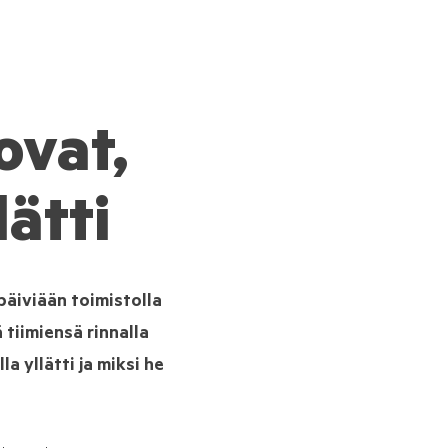
ovat,
ätti
päiviään toimistolla
 tiimiensä rinnalla
a yllätti ja miksi he