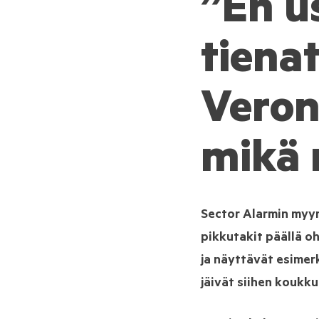
”En u
tienat
Veroni
mikä 
Sector Alarmin myynt
pikkutakit päällä oh
ja näyttävät esimerk
jäivät siihen koukku