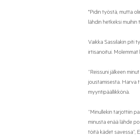
"Pidin työstä, mutta ol
lähdin hetkeksi muihin t
Vaikka Sassilakin piti 
irtisanoitui. Molemmat 
”Reissuni jälkeen minut 
joustamisesta. Harva t
myyntipäällikkönä.
”Minullekin tarjottiin 
minusta enää lähde poi
töitä kädet savessa”, 