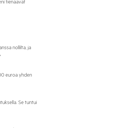
eni tienaavat
nssa nollilta, ja
"
 000 euroa yhden
tuksella. Se tuntui