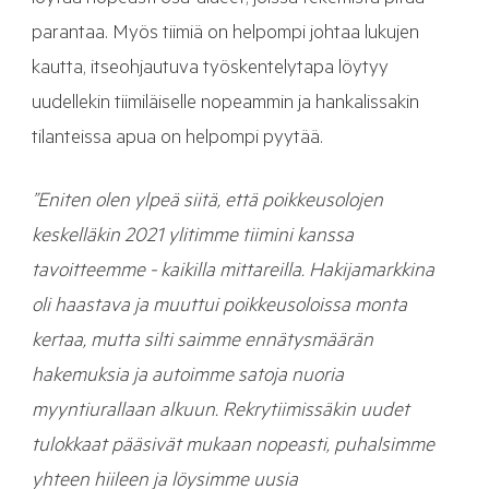
löytää nopeasti osa-alueet, joissa tekemistä pitää
parantaa. Myös tiimiä on helpompi johtaa lukujen
kautta, itseohjautuva työskentelytapa löytyy
uudellekin tiimiläiselle nopeammin ja hankalissakin
tilanteissa apua on helpompi pyytää.
”Eniten olen ylpeä siitä, että poikkeusolojen
keskelläkin 2021 ylitimme tiimini kanssa
tavoitteemme - kaikilla mittareilla. Hakijamarkkina
oli haastava ja muuttui poikkeusoloissa monta
kertaa, mutta silti saimme ennätysmäärän
hakemuksia ja autoimme satoja nuoria
myyntiurallaan alkuun. Rekrytiimissäkin uudet
tulokkaat pääsivät mukaan nopeasti, puhalsimme
yhteen hiileen ja löysimme uusia