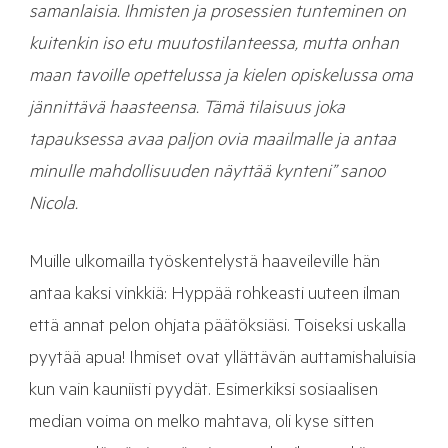
samanlaisia. Ihmisten ja prosessien tunteminen on
kuitenkin iso etu muutostilanteessa, mutta onhan
maan tavoille opettelussa ja kielen opiskelussa oma
jännittävä haasteensa. Tämä tilaisuus joka
tapauksessa avaa paljon ovia maailmalle ja antaa
minulle mahdollisuuden näyttää kynteni” sanoo
Nicola.
Muille ulkomailla työskentelystä haaveileville hän
antaa kaksi vinkkiä: Hyppää rohkeasti uuteen ilman
että annat pelon ohjata päätöksiäsi. Toiseksi uskalla
pyytää apua! Ihmiset ovat yllättävän auttamishaluisia
kun vain kauniisti pyydät. Esimerkiksi sosiaalisen
median voima on melko mahtava, oli kyse sitten