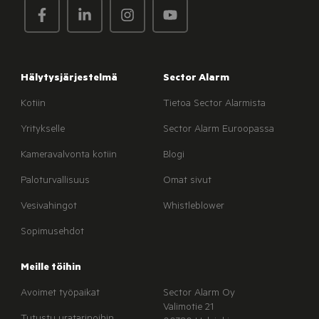
Hälytysjärjestelmä
Sector Alarm
Kotiin
Tietoa Sector Alarmista
Yritykselle
Sector Alarm Euroopassa
Kameravalvonta kotiin
Blogi
Paloturvallisuus
Omat sivut
Vesivahingot
Whistleblower
Sopimusehdot
Meille töihin
Avoimet työpaikat
Sector Alarm Oy
Valimotie 21