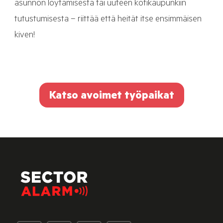
asunnon löytämisestä tai uuteen kotikaupunkiin
tutustumisesta – riittää että heität itse ensimmäisen
kiven!
Katso avoimet työpaikat