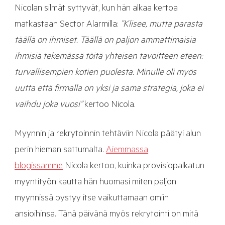
Nicolan silmät syttyvät, kun hän alkaa kertoa
matkastaan Sector Alarmilla:
”Klisee, mutta parasta
täällä on ihmiset. Täällä on paljon ammattimaisia
ihmisiä tekemässä töitä yhteisen tavoitteen eteen:
turvallisempien kotien puolesta. Minulle oli myös
uutta että firmalla on yksi ja sama strategia, joka ei
vaihdu joka vuosi”
kertoo Nicola.
Myynnin ja rekrytoinnin tehtäviin Nicola päätyi alun
perin hieman sattumalta.
Aiemmassa
blogissamme
Nicola kertoo, kuinka provisiopalkatun
myyntityön kautta hän huomasi miten paljon
myynnissä pystyy itse vaikuttamaan omiin
ansioihinsa. Tänä päivänä myös rekrytointi on mitä