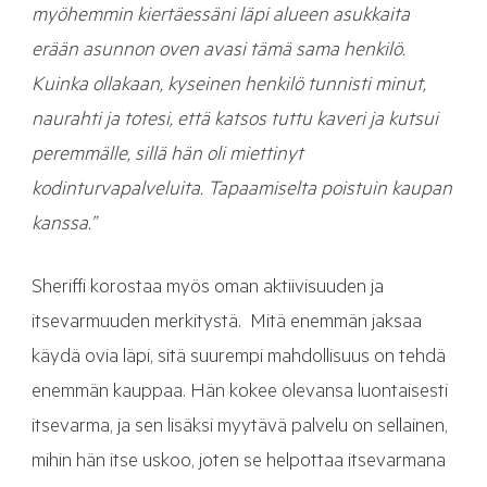
myöhemmin kiertäessäni läpi alueen asukkaita
erään asunnon oven avasi tämä sama henkilö.
Kuinka ollakaan, kyseinen henkilö tunnisti minut,
naurahti ja totesi, että katsos tuttu kaveri ja kutsui
peremmälle, sillä hän oli miettinyt
kodinturvapalveluita. Tapaamiselta poistuin kaupan
kanssa.”
Sheriffi korostaa myös oman aktiivisuuden ja
itsevarmuuden merkitystä. Mitä enemmän jaksaa
käydä ovia läpi, sitä suurempi mahdollisuus on tehdä
enemmän kauppaa. Hän kokee olevansa luontaisesti
itsevarma, ja sen lisäksi myytävä palvelu on sellainen,
mihin hän itse uskoo, joten se helpottaa itsevarmana