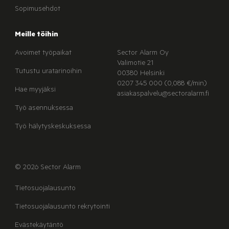
Sopimusehdot
Meille töihin
Avoimet työpaikat
Sector Alarm Oy
Valimotie 21
Tutustu uratarinoihin
00380 Helsinki
0207 345 000 (0,088 €/min)
Hae myyjäksi
asiakaspalvelu@sectoralarm.fi
Työ asennuksessa
Työ hälytyskeskuksessa
© 2026 Sector Alarm
Tietosuojalausunto
Tietosuojalausunto rekrytointi
Evästekäytäntö