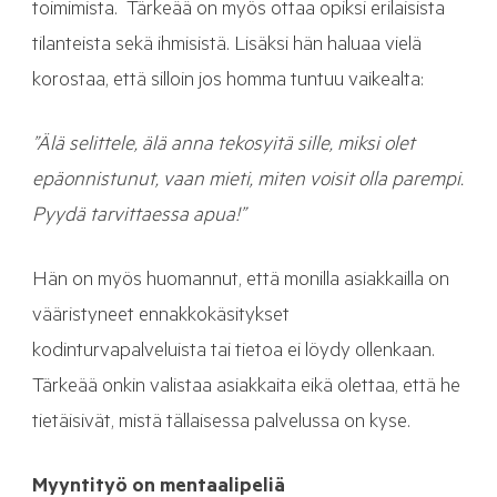
toimimista. Tärkeää on myös ottaa opiksi erilaisista
tilanteista sekä ihmisistä. Lisäksi hän haluaa vielä
korostaa, että silloin jos homma tuntuu vaikealta:
”Älä selittele, älä anna tekosyitä sille, miksi olet
epäonnistunut, vaan mieti, miten voisit olla parempi.
Pyydä tarvittaessa apua!”
Hän on myös huomannut, että monilla asiakkailla on
vääristyneet ennakkokäsitykset
kodinturvapalveluista tai tietoa ei löydy ollenkaan.
Tärkeää onkin valistaa asiakkaita eikä olettaa, että he
tietäisivät, mistä tällaisessa palvelussa on kyse.
Myyntityö on mentaalipeliä