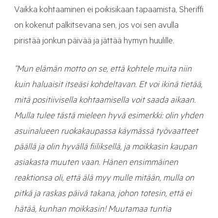
Vaikka kohtaaminen ei poikisikaan tapaamista, Sheriffi
on kokenut palkitsevana sen, jos voi sen avulla
piristää jonkun päivää ja jättää hymyn huulille.
”Mun elämän motto on se, että kohtele muita niin
kuin haluaisit itseäsi kohdeltavan. Et voi ikinä tietää,
mitä positiivisella kohtaamisella voit saada aikaan.
Mulla tulee tästä mieleen hyvä esimerkki: olin yhden
asuinalueen ruokakaupassa käymässä työvaatteet
päällä ja olin hyvällä fiiliksellä, ja moikkasin kaupan
asiakasta muuten vaan. Hänen ensimmäinen
reaktionsa oli, että älä myy mulle mitään, mulla on
pitkä ja raskas päivä takana, johon totesin, että ei
hätää, kunhan moikkasin! Muutamaa tuntia