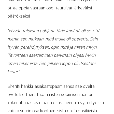
takana eivät tulleet sattumalta. Avoimuus ja halu
ottaa oppia vastaan osoittautuivat järkeväksi
päätökseksi.
”Hyvän tuloksen pohjana tärkeimpänä oli se, että
menin sen mukaan, mitä mulle oli opetettu. Sain
hyvän perehdytyksen: opin mitä ja miten myyn.
Tavoitteen asettaminen päivittäin ohjasi hyvin
omaa tekemistä. Sen jälkeen loppu oli itsestäni
kiinni.”
Sheriffi hankkii asiakastapaamisensa itse ovelta
ovelle kiertäen. Tapaamisten sopimisen hän on
kokenut haastavimpana osa-alueena myyjän työssä,
vaikka suurin osa kohtaamisista onkin positiivisia.