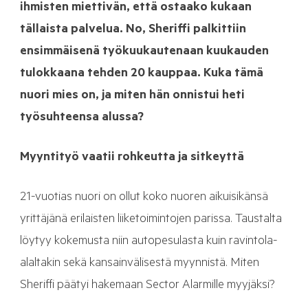
ihmisten miettivän, että ostaako kukaan
tällaista palvelua. No, Sheriffi palkittiin
ensimmäisenä työkuukautenaan kuukauden
tulokkaana tehden 20 kauppaa. Kuka tämä
nuori mies on, ja miten hän onnistui heti
työsuhteensa alussa?
Myyntityö vaatii rohkeutta ja sitkeyttä
21-vuotias nuori on ollut koko nuoren aikuisikänsä
yrittäjänä erilaisten liiketoimintojen parissa. Taustalta
löytyy kokemusta niin autopesulasta kuin ravintola-
alaltakin sekä kansainvälisestä myynnistä. Miten
Sheriffi päätyi hakemaan Sector Alarmille myyjäksi?