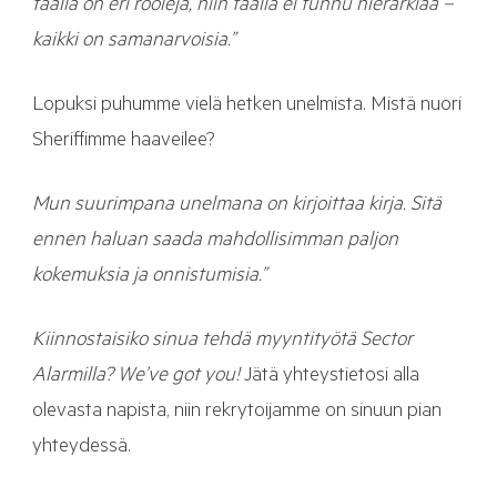
täällä on eri rooleja, niin täällä ei tunnu hierarkiaa –
kaikki on samanarvoisia.”
Lopuksi puhumme vielä hetken unelmista. Mistä nuori
Sheriffimme haaveilee?
Mun suurimpana unelmana on kirjoittaa kirja. Sitä
ennen haluan saada mahdollisimman paljon
kokemuksia ja onnistumisia.”
Kiinnostaisiko sinua tehdä myyntityötä Sector
Alarmilla? We’ve got you!
Jätä yhteystietosi alla
olevasta napista, niin rekrytoijamme on sinuun pian
yhteydessä.