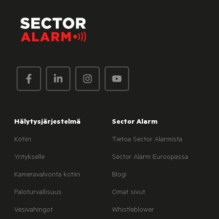
Hälytysjärjestelmä
Sector Alarm
Kotiin
Tietoa Sector Alarmista
Yritykselle
Sector Alarm Euroopassa
Kameravalvonta kotiin
Blogi
Paloturvallisuus
Omat sivut
Vesivahingot
Whistleblower