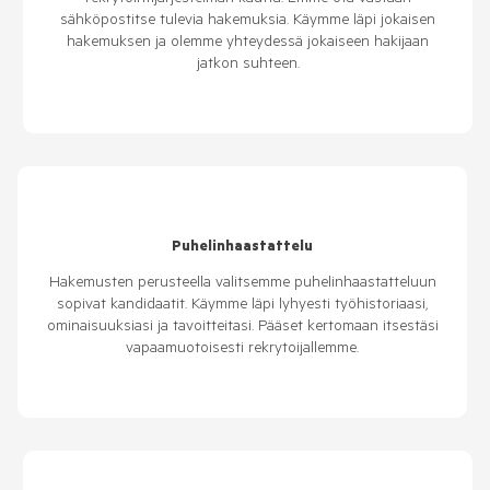
rekrytointijärjestelmän kautta. Emme ota vastaan
sähköpostitse tulevia hakemuksia. Käymme läpi jokaisen
hakemuksen ja olemme yhteydessä jokaiseen hakijaan
jatkon suhteen.
Puhelinhaastattelu
Hakemusten perusteella valitsemme puhelinhaastatteluun
sopivat kandidaatit. Käymme läpi lyhyesti työhistoriaasi,
ominaisuuksiasi ja tavoitteitasi. Pääset kertomaan itsestäsi
vapaamuotoisesti rekrytoijallemme.