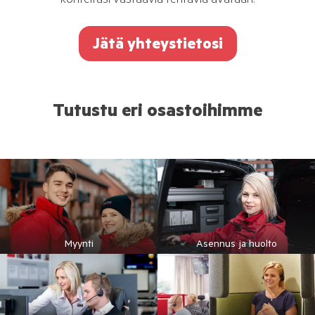
kohteitasi vastaavia tehtäviä avataan.
Jätä yhteystietosi
Tutustu eri osastoihimme
Myynti
Asennus ja huolto