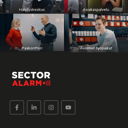
Hälytyskeskus
Asiakaspalvelu
Pääkonttori
Avoimet työpaikat