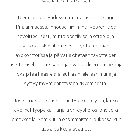
suojaamisen ratkaisuja.
Teemme töitä yhdessä tiimin kanssa Helsingin
Pitäjänmäessä. Inhouse-tiimimme työskentelee
tavoitteellisesti, mutta positiivisella otteella ja
asiakaspalveluhenkisesti. Työtä tehdään
avokonttorissa ja päivät aloitetaan tavotteiden
asettamisella. Tiimissä pärjää vastuullinen tiimipelaaja
joka pitää haasteista, auttaa mielellään muita ja
syttyy myyntiennätysten rikkomisesta.
Jos kiinnostuit kanssamme työskentelystä, katso
avoimet työpaikat tai jätä yhteystietosi oheisella
lomakkeella. Saat kuulla ensimmäisten joukossa, kun
uusia paikkoja avautuu.