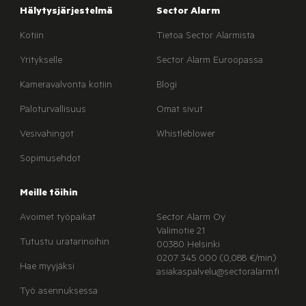
Hälytysjärjestelmä
Sector Alarm
Kotiin
Tietoa Sector Alarmista
Yritykselle
Sector Alarm Euroopassa
Kameravalvonta kotiin
Blogi
Paloturvallisuus
Omat sivut
Vesivahingot
Whistleblower
Sopimusehdot
Meille töihin
Avoimet työpaikat
Sector Alarm Oy
Valimotie 21
Tutustu uratarinoihin
00380 Helsinki
0207 345 000 (0,088 €/min)
Hae myyjäksi
asiakaspalvelu@sectoralarm.fi
Työ asennuksessa