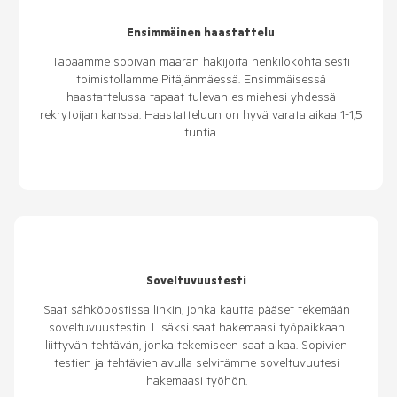
Ensimmäinen haastattelu
Tapaamme sopivan määrän hakijoita henkilökohtaisesti
toimistollamme Pitäjänmäessä. Ensimmäisessä
haastattelussa tapaat tulevan esimiehesi yhdessä
rekrytoijan kanssa. Haastatteluun on hyvä varata aikaa 1-1,5
tuntia.
Soveltuvuustesti
Saat sähköpostissa linkin, jonka kautta pääset tekemään
soveltuvuustestin. Lisäksi saat hakemaasi työpaikkaan
liittyvän tehtävän, jonka tekemiseen saat aikaa. Sopivien
testien ja tehtävien avulla selvitämme soveltuvuutesi
hakemaasi työhön.