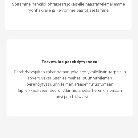
Soitamme henkilökohtaisesti jokaiselle haastattelemallemme
työnhakijalle ja kerromme päätöksestämme.
Tervetuloa perehdytykseen!
Perehdytysjakso rakennetaan jokaisen yksilöllisiin tarpeisiin
soveltuvaksi. Saat esimiehesi suunnitteleman
perehdytyssuunnitelman. Pääset tutustumaan
läpileikkaukseen Sector Alarmista sekä tietenkin omaan
tiimiisi ja tehtävääsi.