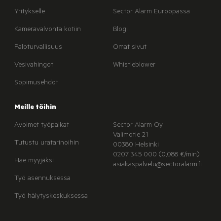
Yritykselle
Sector Alarm Euroopassa
Kameravalvonta kotiin
Blogi
Paloturvallisuus
Omat sivut
Vesivahingot
Whistleblower
Sopimusehdot
Meille töihin
Avoimet työpaikat
Sector Alarm Oy
Valimotie 21
Tutustu uratarinoihin
00380 Helsinki
0207 345 000 (0,088 €/min)
Hae myyjäksi
asiakaspalvelu@sectoralarm.fi
Työ asennuksessa
Työ hälytyskeskuksessa