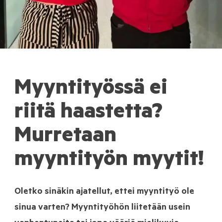
Myyntityössä ei
riitä haastetta?
Murretaan
myyntityön myytit!
Oletko sinäkin ajatellut, ettei myyntityö ole
sinua varten? Myyntityöhön liitetään usein