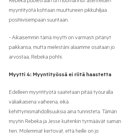
Rebeka puolestaan on huomannut asenteiden
myyntityötä kohtaan muuttuneen pikkuhiljaa
positiivisempaan suuntaan.
- Aikaisemmin tämä myytti on varmasti pitänyt
paikkansa, mutta mielestäni alaamme osataan jo
arvostaa, Rebeka pohtii.
Myytti 4: Myyntityössä ei riitä haastetta
Edelleen myyntityötä saatetaan pitää työuralla
väliaikaisena vaiheena, eikä
kehittymismahdollisuuksia aina tunnisteta. Tämän
myytin Rebeka ja Jesse kuitenkin tyrmäävät saman
tien. Molemmat kertovat, että heille on jo