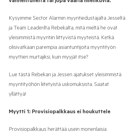
vanhentuneita tai jopa vääriä mielikuvia.
Kysyimme Sector Alarmin myyntiedustajalta Jesseltä
ja Team Leaderilta Rebekalta, mitä mieltä he ovat
yleisimmistä myyntiin liittyvistä myyteistä. Ketkä
olisivatkaan parempia asiantuntijoita myyntityön
myyttien murtajiksi, kuin myyjät itse?
Lue tästä Rebekan ja Jessen ajatukset yleisimmistä
myyntityöhön liitetyistä uskomuksista. Saatat
yllättyä!
Myytti 1: Provisiopalkkaus ei houkuttele
Provisiopalkkaus herättää usein monenlaisia