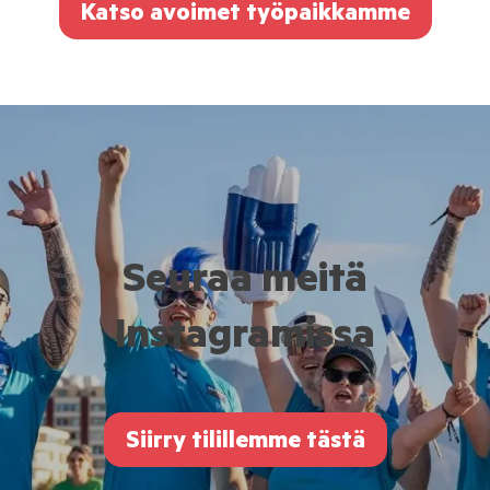
Katso avoimet työpaikkamme
Seuraa meitä
Instagramissa
Siirry tilillemme tästä