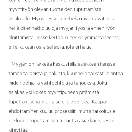
käytänteet vaihtelevat. Moni uskoo edelleen
myyntityön olevan tuotteiden tuputtamista
asiakkaille. Myös Jesse ja Rebeka myöntävät, että
heillä oli ennakkoluuloja myyjän työstä ennen työn
aloittamista. Jesse kertoo kuitenkin ymmärtäneensä,
ettei kukaan osta sellaista, jota ei halua.
- Myyjän on tärkeää keskustella asiakkaan kanssa
tämän tarpeista ja haluista, kuunnella tarkasti ja antaa
niiden pohjalta vaihtoehtoja ja tarjouksia. Joku
asiakas voi kokea myyntipuheen pitämistä
tuputtamisena, mutta se ei ole se idea. Kaupan
ehdottaminen kuuluu prosessiin, mutta tarkoitus ei
ole luoda tuputtamisen tunnetta asiakkaille, Jesse
kiteyttää.