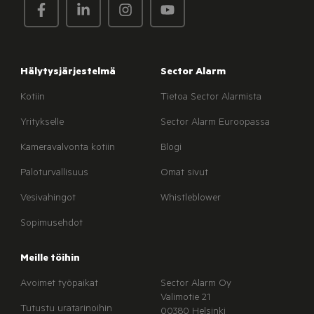
Hälytysjärjestelmä
Sector Alarm
Kotiin
Tietoa Sector Alarmista
Yritykselle
Sector Alarm Euroopassa
Kameravalvonta kotiin
Blogi
Paloturvallisuus
Omat sivut
Vesivahingot
Whistleblower
Sopimusehdot
Meille töihin
Avoimet työpaikat
Sector Alarm Oy
Valimotie 21
Tutustu uratarinoihin
00380 Helsinki