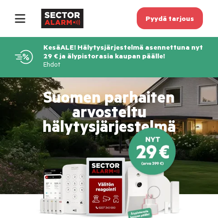
Pyydä tarjous
KesäALE! Hälytysjärjestelmä asennettuna nyt
29 € ja älypistorasia kaupan päälle!
Ehdot
Suomen parhaiten
arvosteltu
hälytysjärjestelmä