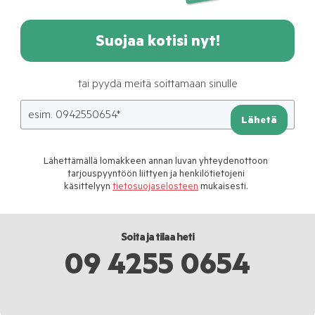
Suojaa kotisi nyt!
tai pyydä meitä soittamaan sinulle
Lähetä
Lähettämällä lomakkeen annan luvan yhteydenottoon
tarjouspyyntöön liittyen ja henkilötietojeni
käsittelyyn
tietosuojaselosteen
mukaisesti.
Soita ja tilaa heti
09 4255 0654