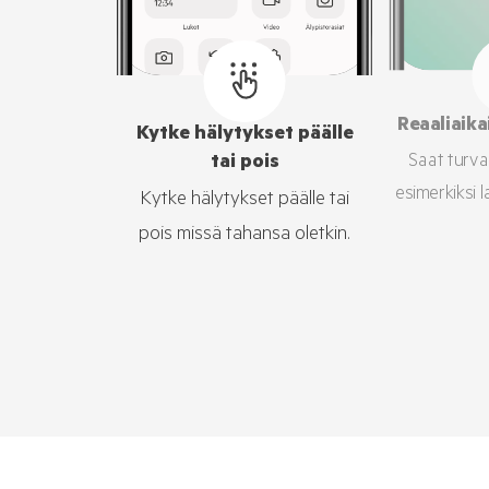
Reaaliaika
Kytke hälytykset päälle
Saat turval
tai pois
esimerkiksi l
Kytke hälytykset päälle tai
pois missä tahansa oletkin.