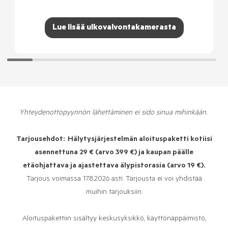
Lue lisää ulkovalvontakamerasta
Yhteydenottopyynnön lähettäminen ei sido sinua mihinkään.
Tarjousehdot:
Hälytysjärjestelmän aloituspaketti kotiisi
asennettuna
29 € (arvo 399 €) ja kaupan päälle
etäohjattava ja ajastettava älypistorasia (arvo 19 €).
Tarjous voimassa 17.8.2026 asti. Tarjousta ei voi yhdistää
muihin tarjouksiin.
Aloituspakettiin sisältyy keskusyksikkö, käyttönäppäimistö,