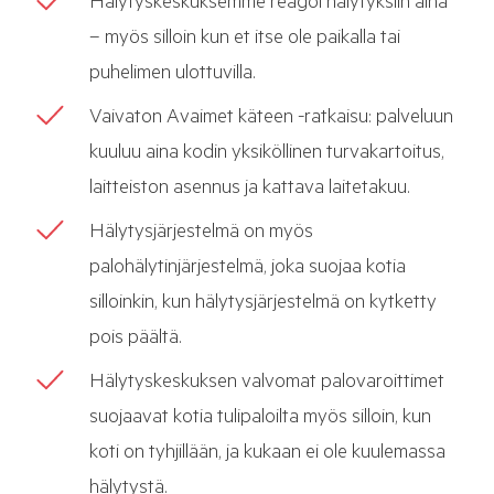
Hälytyskeskuksemme reagoi hälytyksiin aina
– myös silloin kun et itse ole paikalla tai
puhelimen ulottuvilla.
Vaivaton Avaimet käteen -ratkaisu: palveluun
kuuluu aina kodin yksiköllinen turvakartoitus,
laitteiston asennus ja kattava laitetakuu.
Hälytysjärjestelmä on myös
palohälytinjärjestelmä, joka suojaa kotia
silloinkin, kun hälytysjärjestelmä on kytketty
pois päältä.
Hälytyskeskuksen valvomat palovaroittimet
suojaavat kotia tulipaloilta myös silloin, kun
koti on tyhjillään, ja kukaan ei ole kuulemassa
hälytystä.