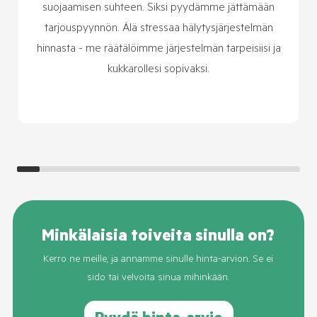
suojaamisen suhteen. Siksi pyydämme jättämään
tarjouspyynnön. Älä stressaa hälytysjärjestelmän
hinnasta - me räätälöimme järjestelmän tarpeisiisi ja
kukkarollesi sopivaksi.
Minkälaisia toiveita sinulla on?
Kerro ne meille, ja annamme sinulle hinta-arvion. Se ei
sido tai velvoita sinua mihinkään.