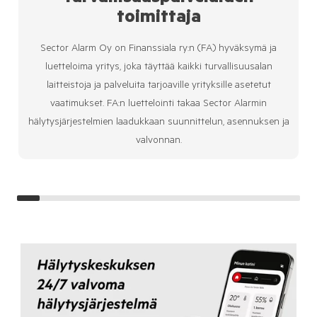
toimittaja
Sector Alarm Oy on Finanssiala ry:n (FA) hyväksymä ja
luetteloima yritys, joka täyttää kaikki turvallisuusalan
laitteistoja ja palveluita tarjoaville yrityksille asetetut
vaatimukset. FA:n luettelointi takaa Sector Alarmin
hälytysjärjestelmien laadukkaan suunnittelun, asennuksen ja
valvonnan.