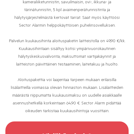
kameraliiketunnistin, savuilmaisin, ovi-, ikkuna- ja
tärinätunnistin, 5 kpl avaimenperätunnistinta ja
hälytysjärjestelmästä kertovat tarrat. Saat myös käyttöösi
Sector Alarmin helppokäyttöisen puhelinsovelluksen.
Palvelun kuukausihinta aloituspaketin laitteistolla on 49,90 €/kk.
Kuukausihintaan sisältyy kotisi ympärivuorokautinen
hälytyskeskusvalvonta, maksuttomat vartijakäynnit ja
laitteiston päivittäinen testaaminen, laitetakuu ja huolto.
Aloituspakettia voi laajentaa tarpeen mukaan erilaisilla
lisälaitteilla voimassa olevan hinnaston mukaan. Lisälaitteiden
määrästä riippumatta kuukausimaksu on uudelle asiakkaalle
asennushetkellä korkeintaan 64,90 €. Sector Alarm pidättää
oikeuden tarkistaa kuukausihintoja vuosittain.