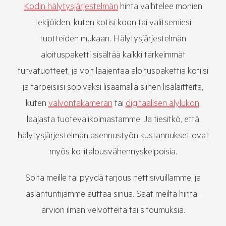
Kodin hälytysjärjestelmän
hinta vaihtelee monien
tekijöiden, kuten kotisi koon tai valitsemiesi
tuotteiden mukaan. Hälytysjärjestelmän
aloituspaketti sisältää kaikki tärkeimmät
turvatuotteet, ja voit laajentaa aloituspakettia kotiisi
ja tarpeisiisi sopivaksi lisäämällä siihen lisälaitteita,
kuten
valvontakameran
tai
digitaalisen älylukon
,
laajasta tuotevalikoimastamme. Ja tiesitkö, että
hälytysjärjestelmän asennustyön kustannukset ovat
myös kotitalousvähennyskelpoisia.
Soita meille tai pyydä tarjous nettisivuillamme, ja
asiantuntijamme auttaa sinua. Saat meiltä hinta-
arvion ilman velvotteita tai sitoumuksia.