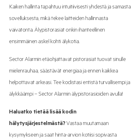
Kaiken hallinta tapahtuu intuitiivisesti yhdestä ja samasta
sovelluksesta, mikä tekee laitteiden hallinnasta
vaivatonta. Älypistorasiat onkin ihanteellinen
ensimmäinen askel kohti älykotia.
Sector Alarmin etäohjattavat pistorasiat tuovat sinulle
mielenrauhaa, säästävät energiaa ja ennen kaikkea
helpottavat arkeasi. Tee kodistasi entistä turvallisempi ja
älykkäämpi – Sector Alarmin älypistorasioiden avulla!
Haluatko tietää lisää kodin
hälytysjärjestelmästä?
Vastaa muutamaan
kysymykseen ja saat hinta-arvion kotiisi sopivasta