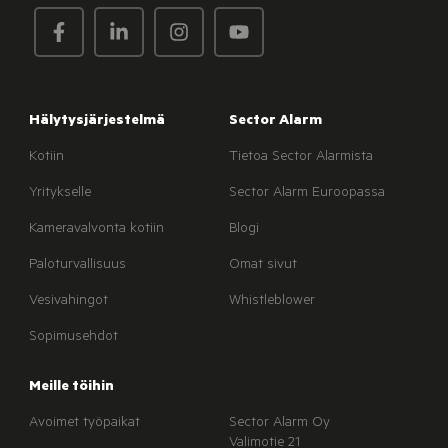
Hälytysjärjestelmä
Sector Alarm
Kotiin
Tietoa Sector Alarmista
Yritykselle
Sector Alarm Euroopassa
Kameravalvonta kotiin
Blogi
Paloturvallisuus
Omat sivut
Vesivahingot
Whistleblower
Sopimusehdot
Meille töihin
Avoimet työpaikat
Sector Alarm Oy
Valimotie 21