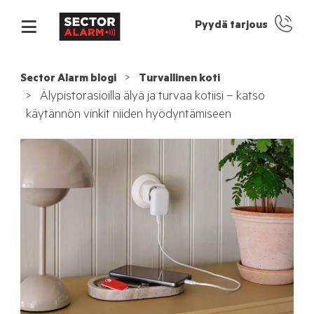
Pyydä tarjous
Sector Alarm blogi
Turvallinen koti
Älypistorasioilla älyä ja turvaa kotiisi – katso
käytännön vinkit niiden hyödyntämiseen