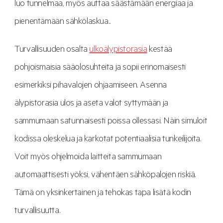
luo tunnelmaa, myös auttaa säästämään energiaa ja
pienentämään sähkölaskua..
Turvallisuuden osalta
ulkoälypistorasia
kestää
pohjoismaisia sääolosuhteita ja sopii erinomaisesti
esimerkiksi pihavalojen ohjaamiseen. Asenna
älypistorasia ulos ja aseta valot syttymään ja
sammumaan satunnaisesti poissa ollessasi. Näin simuloit
kodissa oleskelua ja karkotat potentiaalisia tunkeilijoita.
Voit myös ohjelmoida laitteita sammumaan
automaattisesti yöksi, vähentäen sähköpalojen riskiä.
Tämä on yksinkertainen ja tehokas tapa lisätä kodin
turvallisuutta.