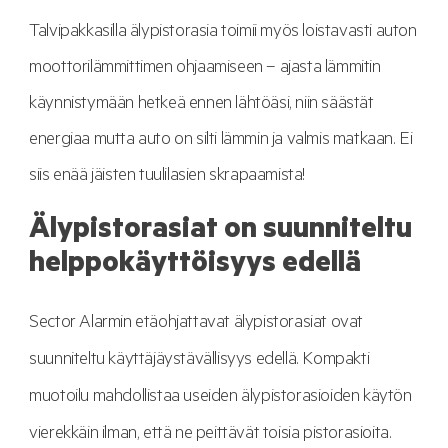
Talvipakkasilla älypistorasia toimii myös loistavasti auton
moottorilämmittimen ohjaamiseen – ajasta lämmitin
käynnistymään hetkeä ennen lähtöäsi, niin säästät
energiaa mutta auto on silti lämmin ja valmis matkaan. Ei
siis enää jäisten tuulilasien skrapaamista!
Älypistorasiat on suunniteltu
helppokäyttöisyys edellä
Sector Alarmin etäohjattavat älypistorasiat ovat
suunniteltu käyttäjäystävällisyys edellä. Kompakti
muotoilu mahdollistaa useiden älypistorasioiden käytön
vierekkäin ilman, että ne peittävät toisia pistorasioita.