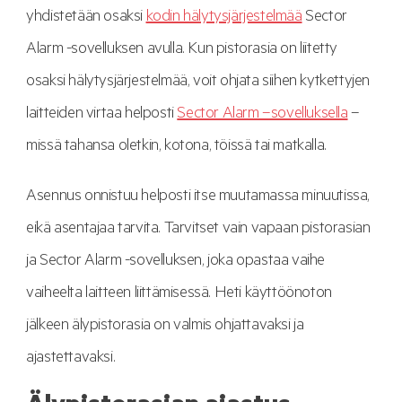
yhdistetään osaksi
kodin hälytysjärjestelmää
Sector
Alarm -sovelluksen avulla. Kun pistorasia on liitetty
osaksi hälytysjärjestelmää, voit ohjata siihen kytkettyjen
laitteiden virtaa helposti
Sector Alarm –sovelluksella
–
missä tahansa oletkin, kotona, töissä tai matkalla.
Asennus onnistuu helposti itse muutamassa minuutissa,
eikä asentajaa tarvita. Tarvitset vain vapaan pistorasian
ja Sector Alarm -sovelluksen, joka opastaa vaihe
vaiheelta laitteen liittämisessä. Heti käyttöönoton
jälkeen älypistorasia on valmis ohjattavaksi ja
ajastettavaksi.