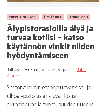
TURVALLINEN KOTI
ÄLYKÄS KOTI
TEKNOLOGIA
Älypistorasioilla älyä ja
turvaa kotiisi – katso
käytännön vinkit niiden
hyödyntämiseen
Julkaistu:
Elokuuta
21, 2025
Kirjoittaja
Juho
Alonen
Sector Alarmin etäohjattavat sisä- ja
ulkoälypistorasiat vievät kotisi
automaation ja turvallisuuden uudelle