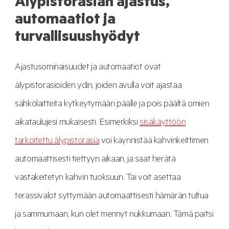
Älypistorasian ajastus,
automaatiot ja
turvallisuushyödyt
Ajastusominaisuudet ja automaatiot ovat
älypistorasioiden ydin, joiden avulla voit ajastaa
sähkölaitteita kytkeytymään päälle ja pois päältä omien
aikataulujesi mukaisesti. Esimerkiksi
sisäkäyttöön
tarkoitettu älypistorasia
voi käynnistää kahvinkeittimen
automaattisesti tiettyyn aikaan, ja saat herätä
vastakeitetyn kahvin tuoksuun. Tai voit asettaa
terassivalot syttymään automaattisesti hämärän tultua
ja sammumaan, kun olet mennyt nukkumaan. Tämä paitsi