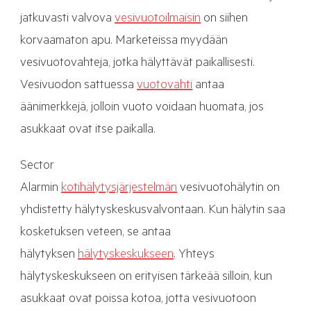
jatkuvasti valvova
vesivuotoilmaisin
on siihen
korvaamaton apu. Marketeissa myydään
vesivuotovahteja, jotka hälyttävät paikallisesti.
Vesivuodon sattuessa
vuotovahti
antaa
äänimerkkejä, jolloin vuoto voidaan huomata, jos
asukkaat ovat itse paikalla.
Sector
Alarmin
kotihälytysjärjestelmän
vesivuotohälytin on
yhdistetty hälytyskeskusvalvontaan. Kun hälytin saa
kosketuksen veteen, se antaa
hälytyksen
hälytyskeskukseen
. Yhteys
hälytyskeskukseen on erityisen tärkeää silloin, kun
asukkaat ovat poissa kotoa, jotta vesivuotoon