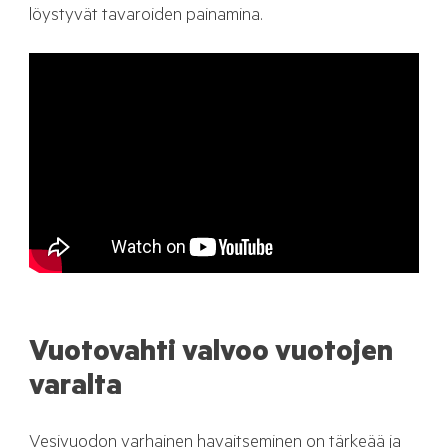
löystyvät tavaroiden painamina.
Vuotovahti valvoo vuotojen
varalta
Vesivuodon varhainen havaitseminen on tärkeää ja