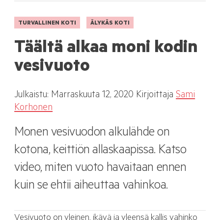
TURVALLINEN KOTI
ÄLYKÄS KOTI
Täältä alkaa moni kodin
vesivuoto
Julkaistu:
Marraskuuta
12, 2020
Kirjoittaja
Sami
Korhonen
Monen vesivuodon alkulähde on
kotona, keittiön allaskaapissa. Katso
video, miten vuoto havaitaan ennen
kuin se ehtii aiheuttaa vahinkoa.
Vesivuoto on yleinen, ikävä ja yleensä kallis vahinko