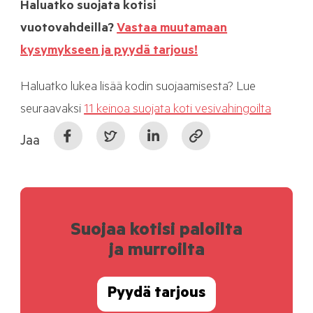
Haluatko suojata kotisi
vuotovahdeilla?
Vastaa muutamaan
kysymykseen ja pyydä tarjous!
Haluatko lukea lisää kodin suojaamisesta? Lue
seuraavaksi
11 keinoa suojata koti vesivahingoilta
Jaa
Suojaa kotisi paloilta
ja murroilta
Pyydä tarjous