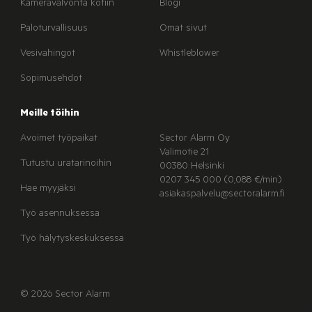
Kameravalvonta kotiin
Blogi
Paloturvallisuus
Omat sivut
Vesivahingot
Whistleblower
Sopimusehdot
Meille töihin
Avoimet työpaikat
Sector Alarm Oy
Valimotie 21
Tutustu uratarinoihin
00380 Helsinki
0207 345 000 (0,088 €/min)
Hae myyjäksi
asiakaspalvelu@sectoralarm.fi
Työ asennuksessa
Työ hälytyskeskuksessa
© 2026 Sector Alarm