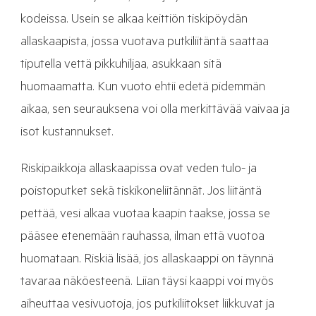
kodeissa. Usein se alkaa keittiön tiskipöydän
allaskaapista, jossa vuotava putkiliitäntä saattaa
tiputella vettä pikkuhiljaa, asukkaan sitä
huomaamatta. Kun vuoto ehtii edetä pidemmän
aikaa, sen seurauksena voi olla merkittävää vaivaa ja
isot kustannukset.
Riskipaikkoja allaskaapissa ovat veden tulo- ja
poistoputket sekä tiskikoneliitännät. Jos liitäntä
pettää, vesi alkaa vuotaa kaapin taakse, jossa se
pääsee etenemään rauhassa, ilman että vuotoa
huomataan. Riskiä lisää, jos allaskaappi on täynnä
tavaraa näköesteenä. Liian täysi kaappi voi myös
aiheuttaa vesivuotoja, jos putkiliitokset liikkuvat ja