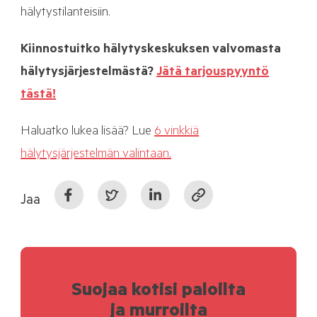
hälytystilanteisiin.
Kiinnostuitko hälytyskeskuksen valvomasta
hälytysjärjestelmästä?
Jätä tarjouspyyntö
tästä!
Haluatko lukea lisää? Lue
6 vinkkiä
hälytysjärjestelmän valintaan.
Jaa
Suojaa kotisi paloilta
ja murroilta