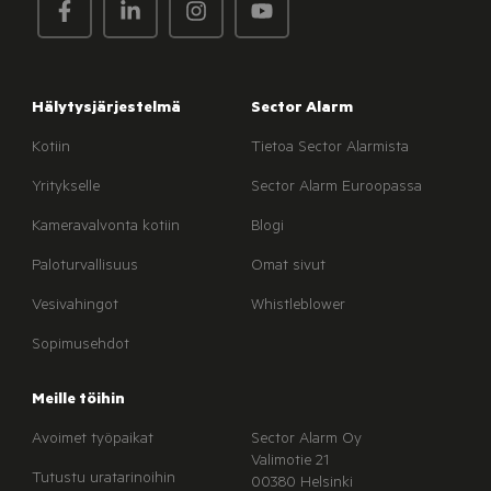
Hälytysjärjestelmä
Sector Alarm
Kotiin
Tietoa Sector Alarmista
Yritykselle
Sector Alarm Euroopassa
Kameravalvonta kotiin
Blogi
Paloturvallisuus
Omat sivut
Vesivahingot
Whistleblower
Sopimusehdot
Meille töihin
Avoimet työpaikat
Sector Alarm Oy
Valimotie 21
Tutustu uratarinoihin
00380 Helsinki