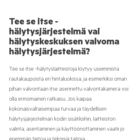
Tee se itse -
hälytysjärjestelmä vai
hälytyskeskuksen valvoma
hälytysjärjestelmä?
Tee se itse -hälytyslaitteistoja löytyy useimmista
rautakaupoista eri hintaluokissa, ja esimerkiksi oman
pihan valvontaan itse asennettu valvontakamera voi
olla erinomainen ratkaisu. Jos kaipaa
kokonaisvaltaisempaa turvaa ja täydellisen
hälytysjärjestelmän kodin sisätiloihin, laitteiston
valinta, asentaminen ja käyttöönottaminen vaatii jo
enemmän tietoa ja teknisiä taitoja.