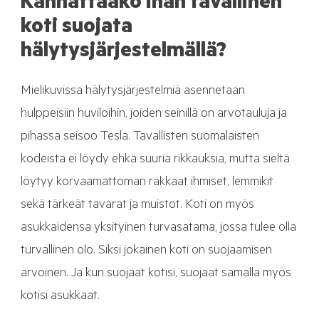
Kannattaako ihan tavallinen
koti suojata
hälytysjärjestelmällä?
Mielikuvissa hälytysjärjestelmiä asennetaan
hulppeisiin huviloihin, joiden seinillä on arvotauluja ja
pihassa seisoo Tesla. Tavallisten suomalaisten
kodeista ei löydy ehkä suuria rikkauksia, mutta sieltä
löytyy korvaamattoman rakkaat ihmiset, lemmikit
sekä tärkeät tavarat ja muistot. Koti on myös
asukkaidensa yksityinen turvasatama, jossa tulee olla
turvallinen olo. Siksi jokainen koti on suojaamisen
arvoinen. Ja kun suojaat kotisi, suojaat samalla myös
kotisi asukkaat.