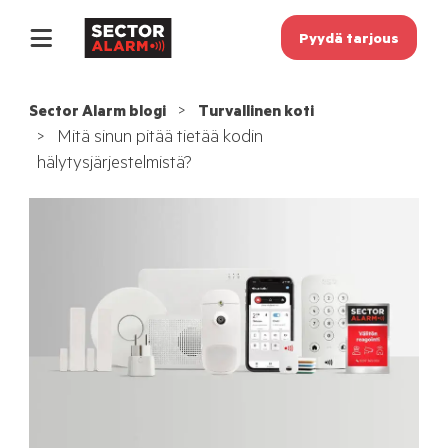
Pyydä tarjous
Sector Alarm blogi
Turvallinen koti
Mitä sinun pitää tietää kodin
hälytysjärjestelmistä?