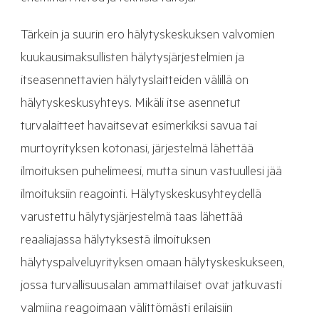
Tärkein ja suurin ero hälytyskeskuksen valvomien
kuukausimaksullisten hälytysjärjestelmien ja
itseasennettavien hälytyslaitteiden välillä on
hälytyskeskusyhteys. Mikäli itse asennetut
turvalaitteet havaitsevat esimerkiksi savua tai
murtoyrityksen kotonasi, järjestelmä lähettää
ilmoituksen puhelimeesi, mutta sinun vastuullesi jää
ilmoituksiin reagointi. Hälytyskeskusyhteydellä
varustettu hälytysjärjestelmä taas lähettää
reaaliajassa hälytyksestä ilmoituksen
hälytyspalveluyrityksen omaan hälytyskeskukseen,
jossa turvallisuusalan ammattilaiset ovat jatkuvasti
valmiina reagoimaan välittömästi erilaisiin