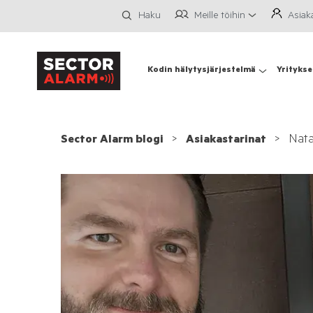
Meille töihin
Asiak
Haku
Kodin hälytysjärjestelmä
Yritykse
Nata
Sector Alarm blogi
Asiakastarinat