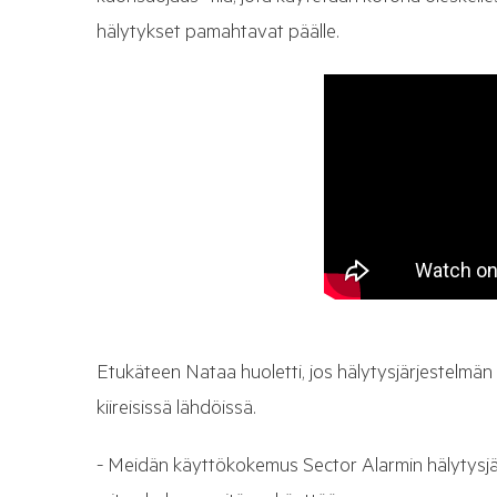
hälytykset pamahtavat päälle.
Etukäteen Nataa huoletti, jos hälytysjärjestelmä
kiireisissä lähdöissä.
- Meidän käyttökokemus Sector Alarmin hälytysjärj