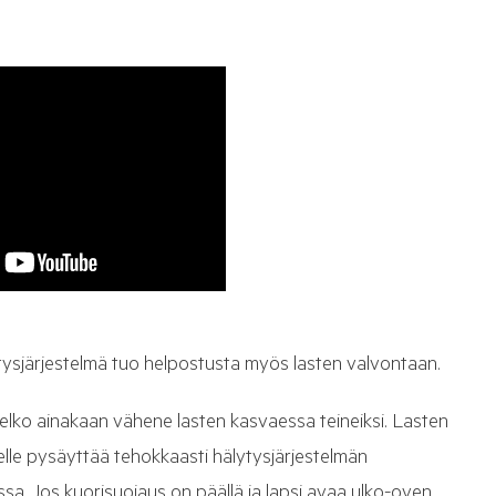
lytysjärjestelmä tuo helpostusta myös lasten valvontaan.
ä pelko ainakaan vähene lasten kasvaessa teineiksi. Lasten
lelle pysäyttää tehokkaasti hälytysjärjestelmän
ssa. Jos kuorisuojaus on päällä ja lapsi avaa ulko-oven,