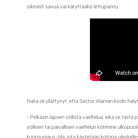
oikeasti savua vai käryttääkö lettupannu.
Nata oli yllättynyt, että Sector Alarmin kodin hä
- Pelkäsin lapsen yöllistä vaeltelua, eikä se täst
yöllisen tai päivällisen vaeltelun kotimme ulkopuo
kuorisuojaus -tila, jota käytetään kotona oleskelle