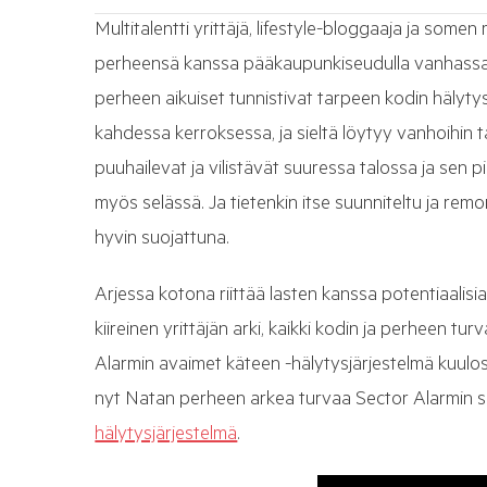
Multitalentti yrittäjä, lifestyle-bloggaaja ja som
perheensä kanssa pääkaupunkiseudulla vanhassa
perheen aikuiset tunnistivat tarpeen kodin hälytysj
kahdessa kerroksessa, ja sieltä löytyy vanhoihin talo
puuhailevat ja vilistävät suuressa talossa ja sen pihap
myös selässä. Ja tietenkin itse suunniteltu ja remo
hyvin suojattuna.
Arjessa kotona riittää lasten kanssa potentiaalisia r
kiireinen yrittäjän arki, kaikki kodin ja perheen tur
Alarmin avaimet käteen -hälytysjärjestelmä kuulost
nyt Natan perheen arkea turvaa Sector Alarmin s
hälytysjärjestelmä
.