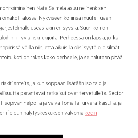
en monitoiminainen Nata Salmela asuu nelihenkisen
 omakotitalossa. Nykyiseen kotiinsa muutettuaan
ärjestelmälle useastakin eri syystä. Suuri koti on
ihin liittyviä riskitekijöitä. Perheessä on lapsia, jotka
iirissä välillä niin, että aikuisilla olisi syytä olla silmät
ntoitu koti on rakas koko perheelle, ja se halutaan pitää
iskitilanteita, ja kun soppaan lisätään iso talo ja
vallisuutta parantavat ratkaisut ovat tervetulleita. Sector
i sopivan helpolta ja vaivattomalta turvaratkaisulta, ja
ertifioidun hälytyskeskuksen valvoma
kodin