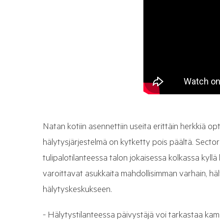
Natan kotiin asennettiin useita erittäin herkkiä opt
hälytysjärjestelmä on kytketty pois päältä. Sector
tulipalotilanteessa talon jokaisessa kolkassa kyllä
varoittavat asukkaita mahdollisimman varhain, h
hälytyskeskukseen.
- Hälytystilanteessa päivystäjä voi tarkastaa kam