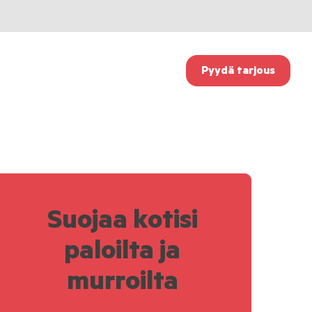
Pyydä tarjous
Suojaa kotisi
paloilta ja
murroilta