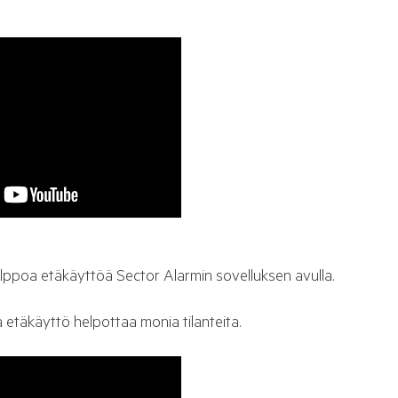
lppoa etäkäyttöä Sector Alarmin sovelluksen avulla.
a etäkäyttö helpottaa monia tilanteita.