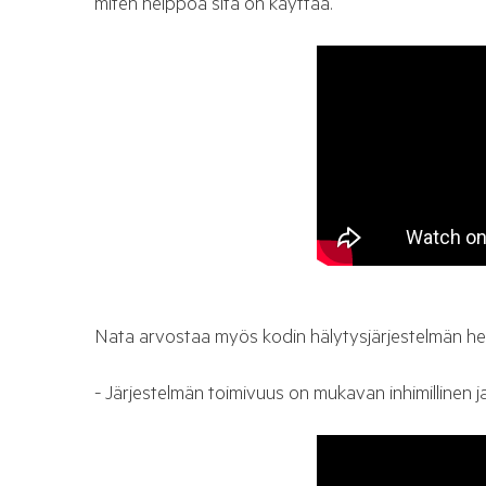
miten helppoa sitä on käyttää.
Nata arvostaa myös kodin hälytysjärjestelmän he
- Järjestelmän toimivuus on mukavan inhimillinen j