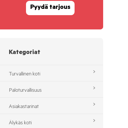
Pyydä tarjous
Kategoriat
Turvallinen koti
Paloturvallisuus
Asiakastarinat
Älykäs koti