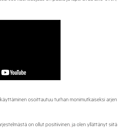
n käyttäminen osoittautuu turhan monimutkaiseksi arjen
estelmästä on ollut positiivinen
,
ja olen yllättänyt siitä