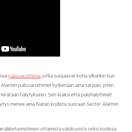
isia
palovaroittimia
, jotka suojaavat kotia silloinkin kun
 Alarmin palovaroittimet kytketään aina sarjaan, joten
 herätään hälytykseen. Sen lisäksi että palohälyttimet
älytys menee aina Natan kodista suoraan Sector Alarmin
eraliiketunnistimen ottamista valokuvista onko kodissa