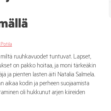
lmällä
 Potila
 miltä ruuhkavuodet tuntuvat. Lapset,
tukset on pakko hoitaa, ja moni tärkeäkin
jä ja pienten lasten äiti Natalia Salmela.
n aikaa kodin ja perheen suojaamista
itaminen oli hukkunut arjen kiireiden