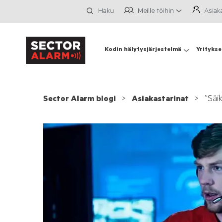
Meille töihin
Asiak
Haku
Kodin hälytysjärjestelmä
Yritykse
”Säik
Sector Alarm blogi
Asiakastarinat