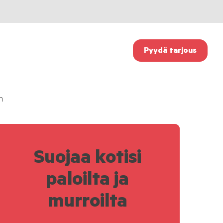
Pyydä tarjous
n
Suojaa kotisi
paloilta ja
murroilta