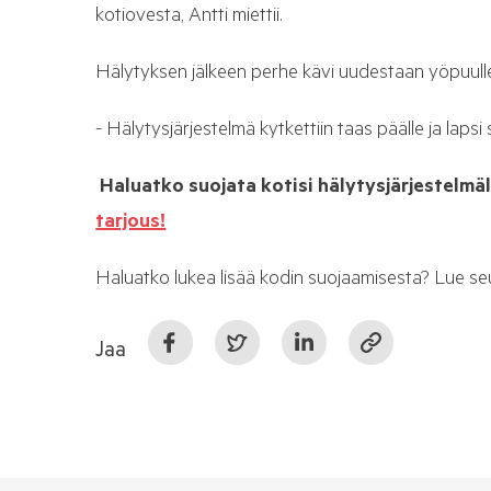
kotiovesta, Antti miettii.
Hälytyksen jälkeen perhe kävi uudestaan yöpuull
- Hälytysjärjestelmä kytkettiin taas päälle ja laps
Haluatko suojata kotisi hälytysjärjestelmäl
tarjous!
Haluatko lukea lisää kodin suojaamisesta? Lue se
Jaa