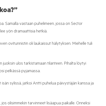
lkoa?”
lkoa. Samalla vastaan puhelimeen, jossa on Sector
elee yön dramaattisia hetkiä.
ven ovitunnistin oli laukaissut hälytyksen. Miehelle tuli
juoksin ulos tarkistamaan tilanteen. Pihalta löytyi
apsi pelkässä pyjamassa.
nut isän sylissä, jatkoi Antti puhelua päivystäjän kanssa ja
, jos olisimmekin tarvinneet lisäapua paikalle. Onneksi