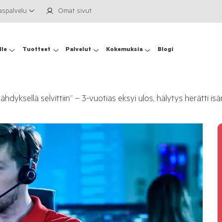
aspalvelu
Omat sivut
lle
Tuotteet
Palvelut
Kokemuksia
Blogi
ähdyksellä selvittiin” – 3-vuotias eksyi ulos, hälytys herätti isä