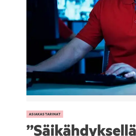
ASIAKASTARINAT
”Säikähdyksellä 