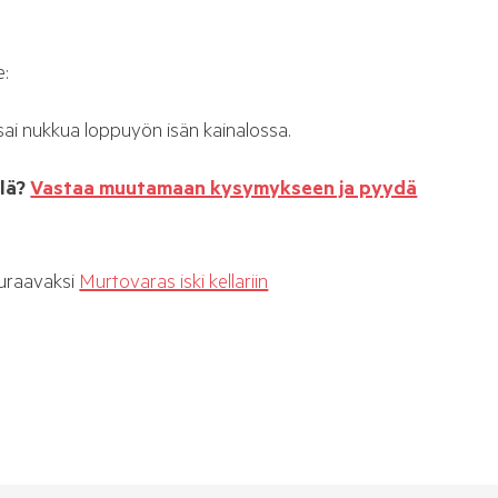
e:
i sai nukkua loppuyön isän kainalossa.
lä?
Vastaa muutamaan kysymykseen ja pyydä
uraavaksi
Murtovaras iski kellariin