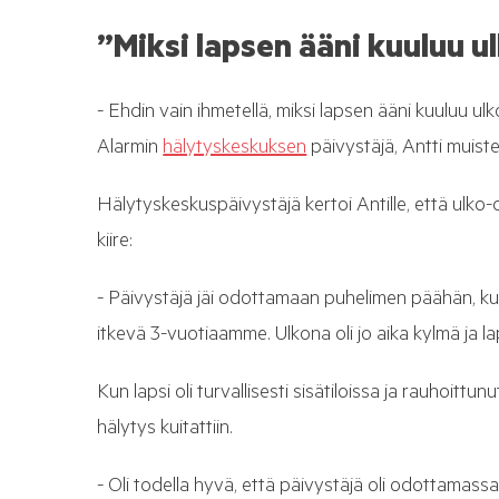
”Miksi lapsen ääni kuuluu u
- Ehdin vain ihmetellä, miksi lapsen ääni kuuluu u
Alarmin
hälytyskeskuksen
päivystäjä, Antti muist
Hälytyskeskuspäivystäjä kertoi Antille, että ulko-o
kiire:
- Päivystäjä jäi odottamaan puhelimen päähän, kun 
itkevä 3-vuotiaamme. Ulkona oli jo aika kylmä ja l
Kun lapsi oli turvallisesti sisätiloissa ja rauhoittu
hälytys kuitattiin.
- Oli todella hyvä, että päivystäjä oli odottamassa