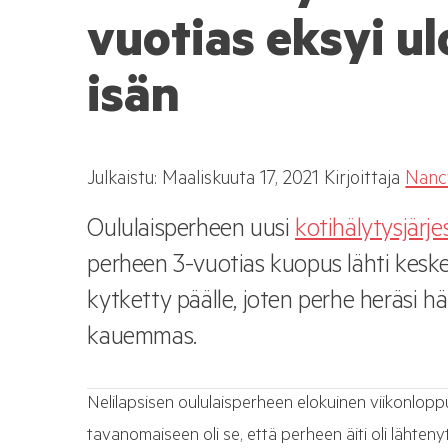
vuotias eksyi ul
isän
Julkaistu:
Maaliskuuta
17, 2021
Kirjoittaja
Nanc
Oululaisperheen uusi
kotihälytysjärj
perheen 3-vuotias kuopus lähti keskell
kytketty päälle, joten perhe heräsi hä
kauemmas.
Nelilapsisen oululaisperheen elokuinen viikonlopp
tavanomaiseen oli se, että perheen äiti oli lähteny