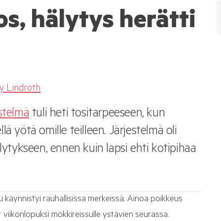
os, hälytys herätti
y Lindroth
estelmä
tuli heti tositarpeeseen, kun
ä yötä omille teilleen. Järjestelmä oli
lytykseen, ennen kuin lapsi ehti kotipihaa
u käynnistyi rauhallisissa merkeissä. Ainoa poikkeus
t viikonlopuksi mökkireissulle ystävien seurassa.