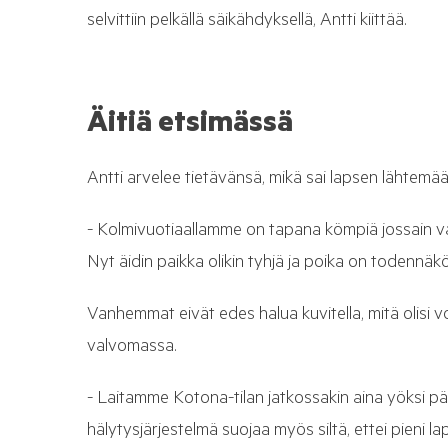
selvittiin pelkällä säikähdyksellä, Antti kiittää.
Äitiä etsimässä
Antti arvelee tietävänsä, mikä sai lapsen lähtemää
- Kolmivuotiaallamme on tapana kömpiä jossain 
Nyt äidin paikka olikin tyhjä ja poika on todennäkö
Vanhemmat eivät edes halua kuvitella, mitä olisi voi
valvomassa.
- Laitamme Kotona-tilan jatkossakin aina yöksi päälle
hälytysjärjestelmä suojaa myös siltä, ettei pieni 