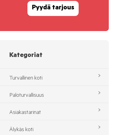
Pyydä tarjous
Kategoriat
Turvallinen koti
Paloturvallisuus
Asiakastarinat
Älykäs koti