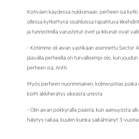
Kotiväen käydessä nukkumaan, perheen isä kytki 
ollessa kytkettynä sisätiloissa tapahtuva liikehdin
ja tunnistimilla varustetut ovet ja ikkunat ovat val
- Kotiimme oli aivan vastikään asennettu Sector Ala
jäävällä perheellä on turvallisempi olo, kun joud
perheen isä, Antti.
Myös perheen nuorimmainen, kolmivuotias poika nu
koitti äkkiherätys sikeästä unesta:
- Olin aivan pökkyrällä päästä, kun aamuyöstä alk
hälytys raikaa, kuulen kuinka säikähtänyt 3-vuotias