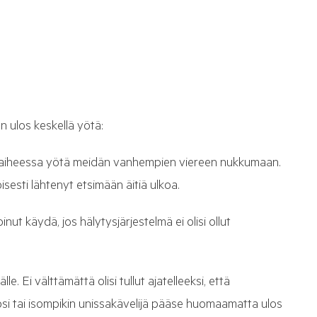
n ulos keskellä yötä:
vaiheessa yötä meidän vanhempien viereen nukkumaan.
isesti lähtenyt etsimään äitiä ulkoa.
nut käydä, jos hälytysjärjestelmä ei olisi ollut
. Ei välttämättä olisi tullut ajatelleeksi, että
lapsi tai isompikin unissakävelijä pääse huomaamatta ulos