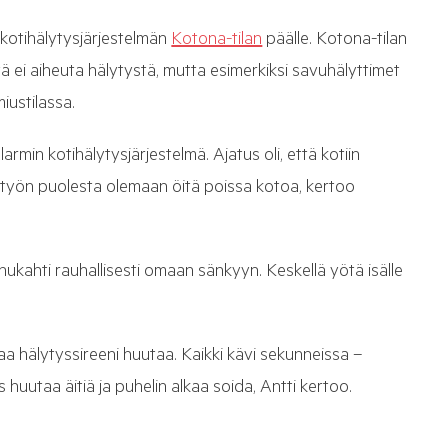
kotihälytysjärjestelmän
Kotona-tilan
päälle. Kotona-tilan
tä ei aiheuta hälytystä, mutta esimerkiksi savuhälyttimet
miustilassa.
rmin kotihälytysjärjestelmä. Ajatus oli, että kotiin
un työn puolesta olemaan öitä poissa kotoa, kertoo
kahti rauhallisesti omaan sänkyyn. Keskellä yötä isälle
aa hälytyssireeni huutaa. Kaikki kävi sekunneissa –
 huutaa äitiä ja puhelin alkaa soida, Antti kertoo.