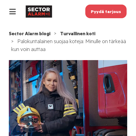
Pyydä tarjous
Sector Alarm blogi
Turvallinen koti
Palokuntalainen suojaa koteja: Minulle on tärkeää
kun voin auttaa