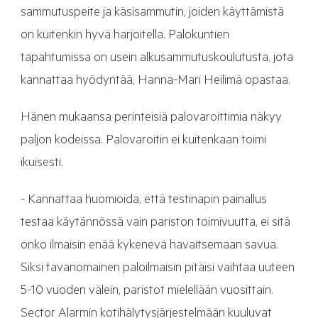
sammutuspeite ja käsisammutin, joiden käyttämistä
on kuitenkin hyvä harjoitella. Palokuntien
tapahtumissa on usein alkusammutuskoulutusta, jota
kannattaa hyödyntää, Hanna-Mari Heilimä opastaa.
Hänen mukaansa perinteisiä palovaroittimia näkyy
paljon kodeissa. Palovaroitin ei kuitenkaan toimi
ikuisesti.
- Kannattaa huomioida, että testinapin painallus
testaa käytännössä vain pariston toimivuutta, ei sitä
onko ilmaisin enää kykenevä havaitsemaan savua.
Siksi tavanomainen paloilmaisin pitäisi vaihtaa uuteen
5-10 vuoden välein, paristot mielellään vuosittain.
Sector Alarmin kotihälytysjärjestelmään kuuluvat