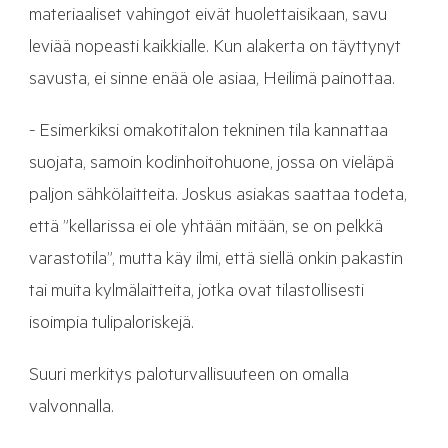
materiaaliset vahingot eivät huolettaisikaan, savu
leviää nopeasti kaikkialle. Kun alakerta on täyttynyt
savusta, ei sinne enää ole asiaa, Heilimä painottaa.
- Esimerkiksi omakotitalon tekninen tila kannattaa
suojata, samoin kodinhoitohuone, jossa on vieläpä
paljon sähkölaitteita. Joskus asiakas saattaa todeta,
että ”kellarissa ei ole yhtään mitään, se on pelkkä
varastotila”, mutta käy ilmi, että siellä onkin pakastin
tai muita kylmälaitteita, jotka ovat tilastollisesti
isoimpia tulipaloriskejä.
Suuri merkitys paloturvallisuuteen on omalla
valvonnalla.