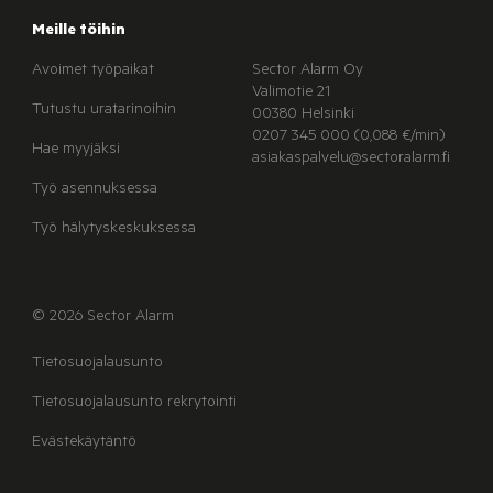
Meille töihin
Avoimet työpaikat
Sector Alarm Oy
Valimotie 21
Tutustu uratarinoihin
00380 Helsinki
0207 345 000 (0,088 €/min)
Hae myyjäksi
asiakaspalvelu@sectoralarm.fi
Työ asennuksessa
Työ hälytyskeskuksessa
© 2026 Sector Alarm
Tietosuojalausunto
Tietosuojalausunto rekrytointi
Evästekäytäntö