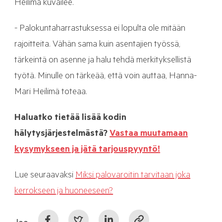
Heilimä kuvailee.
- Palokuntaharrastuksessa ei lopulta ole mitään
rajoitteita. Vähän sama kuin asentajien työssä,
tärkeintä on asenne ja halu tehdä merkityksellistä
työtä. Minulle on tärkeää, että voin auttaa, Hanna-
Mari Heilimä toteaa.
Haluatko tietää lisää kodin
hälytysjärjestelmästä?
Vastaa muutamaan
kysymykseen ja jätä tarjouspyyntö!
Lue seuraavaksi
Miksi palovaroitin tarvitaan joka
kerrokseen ja huoneeseen?