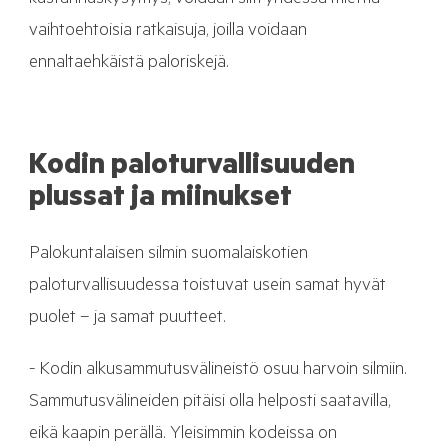
kustannuskysymys, voidaan silti yhdessä miettiä
vaihtoehtoisia ratkaisuja, joilla voidaan
ennaltaehkäistä paloriskejä.
Kodin paloturvallisuuden
plussat ja miinukset
Palokuntalaisen silmin suomalaiskotien
paloturvallisuudessa toistuvat usein samat hyvät
puolet – ja samat puutteet.
- Kodin alkusammutusvälineistö osuu harvoin silmiin.
Sammutusvälineiden pitäisi olla helposti saatavilla,
eikä kaapin perällä. Yleisimmin kodeissa on