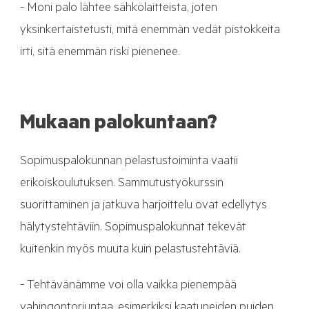
- Moni palo lähtee sähkölaitteista, joten
yksinkertaistetusti, mitä enemmän vedät pistokkeita
irti, sitä enemmän riski pienenee.
Mukaan palokuntaan?
Sopimuspalokunnan pelastustoiminta vaatii
erikoiskoulutuksen. Sammutustyökurssin
suorittaminen ja jatkuva harjoittelu ovat edellytys
hälytystehtäviin. Sopimuspalokunnat tekevät
kuitenkin myös muuta kuin pelastustehtäviä.
- Tehtävänämme voi olla vaikka pienempää
vahingontorjuntaa, esimerkiksi kaatuneiden puiden