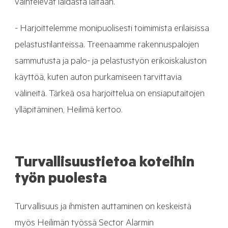
vaihtelevat laidasta laitaan.
- Harjoittelemme monipuolisesti toimimista erilaisissa
pelastustilanteissa. Treenaamme rakennuspalojen
sammutusta ja palo- ja pelastustyön erikoiskaluston
käyttöä, kuten auton purkamiseen tarvittavia
välineitä. Tärkeä osa harjoittelua on ensiaputaitojen
ylläpitäminen, Heilimä kertoo.
Turvallisuustietoa koteihin
työn puolesta
Turvallisuus ja ihmisten auttaminen on keskeistä
myös Heilimän työssä Sector Alarmin