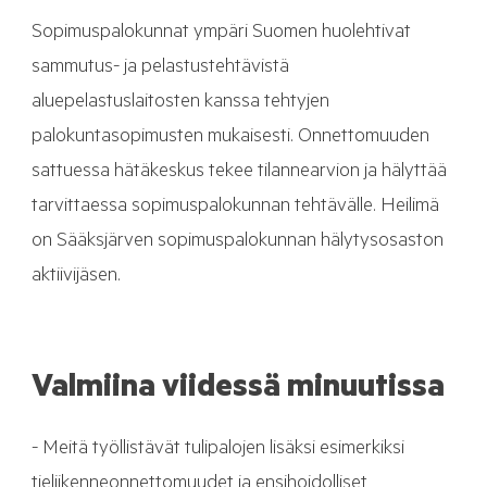
Sopimuspalokunnat ympäri Suomen huolehtivat
sammutus- ja pelastustehtävistä
aluepelastuslaitosten kanssa tehtyjen
palokuntasopimusten mukaisesti. Onnettomuuden
sattuessa hätäkeskus tekee tilannearvion ja hälyttää
tarvittaessa sopimuspalokunnan tehtävälle. Heilimä
on Sääksjärven sopimuspalokunnan hälytysosaston
aktiivijäsen.
Valmiina viidessä minuutissa
- Meitä työllistävät tulipalojen lisäksi esimerkiksi
tieliikenneonnettomuudet ja ensihoidolliset