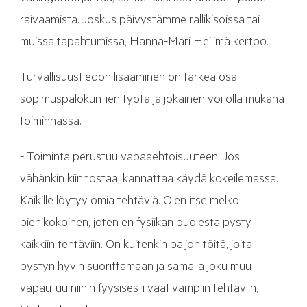
raivaamista. Joskus päivystämme rallikisoissa tai
muissa tapahtumissa, Hanna-Mari Heilimä kertoo.
Turvallisuustiedon lisääminen on tärkeä osa
sopimuspalokuntien työtä ja jokainen voi olla mukana
toiminnassa.
- Toiminta perustuu vapaaehtoisuuteen. Jos
vähänkin kiinnostaa, kannattaa käydä kokeilemassa.
Kaikille löytyy omia tehtäviä. Olen itse melko
pienikokoinen, joten en fysiikan puolesta pysty
kaikkiin tehtäviin. On kuitenkin paljon töitä, joita
pystyn hyvin suorittamaan ja samalla joku muu
vapautuu niihin fyysisesti vaativampiin tehtäviin,