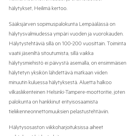
hälytykset, Heilimä kertoo.
Sääksjärven sopimuspalokunta Lempäälässä on
hälytysvalmiudessa ympäri vuoden ja vuorokauden.
Hälytystehtäviä sillä on 100-200 vuosittain. Toiminta
vaatii jäseniltä sitoutumista, sillä vaikka
hälytysmiehistö ei päivystä asemalla, on ensimmäisen
hälytetyn yksikön lähdettävä matkaan viiden
minuutin kuluessa hälytyksestä. Aluetta halkoo
vilkasliikenteinen Helsinki-Tampere-moottoritie, joten
palokunta on hankkinut erityisosaamista
tieliikenneonnettomuuksien pelastustehtäviin.
Hälytysosaston viikkoharjoituksissa aiheet