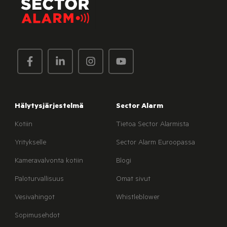
Hälytysjärjestelmä
Sector Alarm
Kotiin
Tietoa Sector Alarmista
Yritykselle
Sector Alarm Euroopassa
Kameravalvonta kotiin
Blogi
Paloturvallisuus
Omat sivut
Vesivahingot
Whistleblower
Sopimusehdot