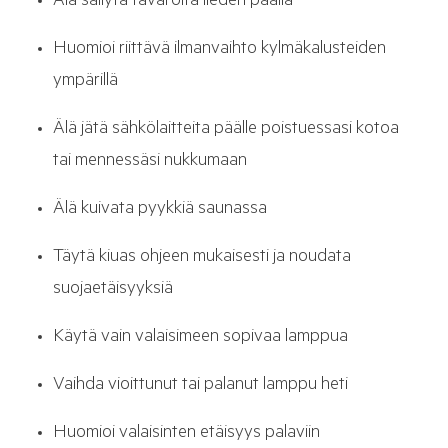
Älä säilytä tavaroita lieden päällä
Huomioi riittävä ilmanvaihto kylmäkalusteiden
ympärillä
Älä jätä sähkölaitteita päälle poistuessasi kotoa
tai mennessäsi nukkumaan
Älä kuivata pyykkiä saunassa
Täytä kiuas ohjeen mukaisesti ja noudata
suojaetäisyyksiä
Käytä vain valaisimeen sopivaa lamppua
Vaihda vioittunut tai palanut lamppu heti
Huomioi valaisinten etäisyys palaviin