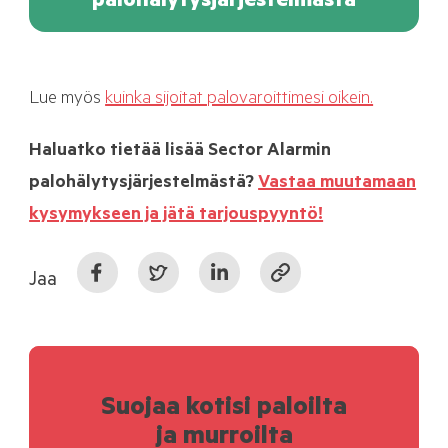
palohälytysjärjestelmästä
Lue myös
kuinka sijoitat palovaroittimesi oikein.
Haluatko tietää lisää Sector Alarmin
palohälytysjärjestelmästä?
Vastaa muutamaan
kysymykseen ja jätä tarjouspyyntö!
Jaa
Suojaa kotisi paloilta
ja murroilta