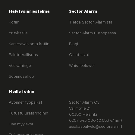
Hälytysjärjestelmä
Sector Alarm
Kotiin
Tietoa Sector Alarmista
Yritykselle
Sector Alarm Euroopassa
Kameravalvonta kotiin
Blogi
Paloturvallisuus
Omat sivut
Vesivahingot
Whistleblower
Sopimusehdot
Meille töihin
Avoimet työpaikat
Sector Alarm Oy
Valimotie 21
Tutustu uratarinoihin
00380 Helsinki
0207 345 000 (0,088 €/min)
Hae myyjäksi
asiakaspalvelu@sectoralarm.fi