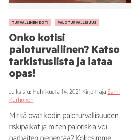
TURVALLINEN KOTI
PALOTURVALLISUUS
Onko kotisi
paloturvallinen? Katso
tarkistuslista ja lataa
opas!
Julkaistu:
Huhtikuuta
14, 2021
Kirjoittaja
Sami
Korhonen
Mitkä ovat kodin paloturvallisuuden
riskipaikat ja miten paloriskiä voi
parhaiten pienentää? Kokosimme