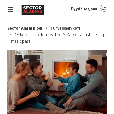
Pyydä tarjous
Sector Alarm blogi
Turvallinen koti
Onko kotisi paloturvallinen? Katso tarkistuslista ja
lataa opas!