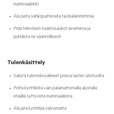
materiaaleihin
Älä peitä sähköpattereita tai lisälämmittimiä
Pidä television tuuletusaukot avoimena ja
puhdista ne säännöllisesti
Tulenkäsittely
Säilytä tulentekovälineet poissa lasten ulottuvilta
Polta kynttilöitä vain palamattomalla alustalla
etäällä syttyvistä materiaaleista
Älä jätä kynttilää valvomatta