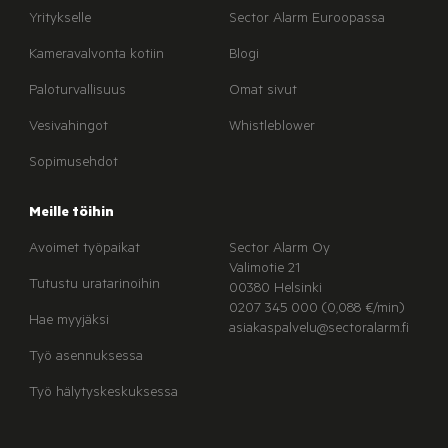
Yritykselle
Sector Alarm Euroopassa
Kameravalvonta kotiin
Blogi
Paloturvallisuus
Omat sivut
Vesivahingot
Whistleblower
Sopimusehdot
Meille töihin
Avoimet työpaikat
Sector Alarm Oy
Valimotie 21
Tutustu uratarinoihin
00380 Helsinki
0207 345 000 (0,088 €/min)
Hae myyjäksi
asiakaspalvelu@sectoralarm.fi
Työ asennuksessa
Työ hälytyskeskuksessa