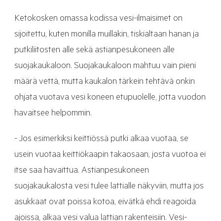
Ketokosken omassa kodissa vesi-ilmaisimet on
sijoitettu, kuten monilla muillakin, tiskialtaan hanan ja
putkiliitosten alle sekä astianpesukoneen alle
suojakaukaloon. Suojakaukaloon mahtuu vain pieni
määrä vettä, mutta kaukalon tärkein tehtävä onkin
ohjata vuotava vesi koneen etupuolelle, jotta vuodon
havaitsee helpommin.
- Jos esimerkiksi keittiössä putki alkaa vuotaa, se
usein vuotaa keittiökaapin takaosaan, josta vuotoa ei
itse saa havaittua. Astianpesukoneen
suojakaukalosta vesi tulee lattialle näkyviin, mutta jos
asukkaat ovat poissa kotoa, eivätkä ehdi reagoida
ajoissa, alkaa vesi valua lattian rakenteisiin. Vesi-