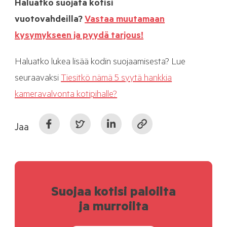
Haluatko suojata kotisi
vuotovahdeilla?
Vastaa muutamaan
kysymykseen ja pyydä tarjous!
Haluatko lukea lisää kodin suojaamisesta? Lue
seuraavaksi
Tiesitkö nämä 5 syytä hankkia
kameravalvonta kotipihalle?
Jaa
Suojaa kotisi paloilta
ja murroilta