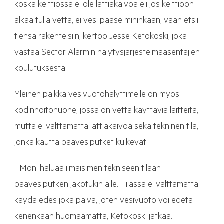
koska keittiössä ei ole lattiakaivoa eli jos keittiöön
alkaa tulla vettä, ei vesi pääse mihinkään, vaan etsii
tiensä rakenteisiin, kertoo Jesse Ketokoski, joka
vastaa Sector Alarmin hälytysjärjestelmäasentajien
koulutuksesta.
Yleinen paikka vesivuotohälyttimelle on myös
kodinhoitohuone, jossa on vettä käyttäviä laitteita,
mutta ei välttämättä lattiakaivoa sekä tekninen tila,
jonka kautta päävesiputket kulkevat.
- Moni haluaa ilmaisimen tekniseen tilaan
päävesiputken jakotukin alle. Tilassa ei välttämättä
käydä edes joka päivä, joten vesivuoto voi edetä
kenenkään huomaamatta, Ketokoski jatkaa.