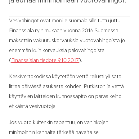
ja auttaa minimoimaan vuotovahingot.
Vesivahingot ovat monille suomalaisille tuttu juttu.
Finanssiala ry:n mukaan vuonna 2016 Suomessa
maksettiin vakuutuskorvauksia vuotovahingoista jo
enemmän kuin korvauksia palovahingoista
(
Finanssialan tiedote 9.10.2017
).
Keskivertokodissa käytetään vettä reilusti yli sata
litraa päivässä asukasta kohden. Putkiston ja vettä
käyttävien laitteiden kunnossapito on paras keino
ehkäistä vesivuotoja.
Jos vuoto kuitenkin tapahtuu, on vahinkojen
minimoinnin kannalta tärkeää havaita se