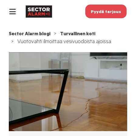
Pyydä tarjous
Sector Alarm blogi
Turvallinen koti
Vuotovahti ilmoittaa vesivuodoista ajoissa