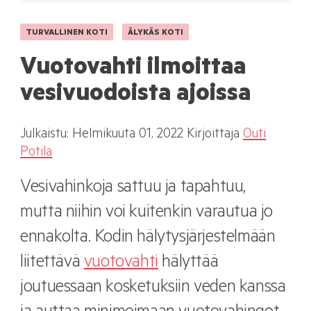
TURVALLINEN KOTI
ÄLYKÄS KOTI
Vuotovahti ilmoittaa
vesivuodoista ajoissa
Julkaistu:
Helmikuuta
01, 2022
Kirjoittaja
Outi
Potila
Vesivahinkoja sattuu ja tapahtuu,
mutta niihin voi kuitenkin varautua jo
ennakolta. Kodin hälytysjärjestelmään
liitettävä
vuotovahti
hälyttää
joutuessaan kosketuksiin veden kanssa