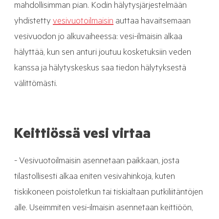
mahdollisimman pian. Kodin hälytysjärjestelmään
yhdistetty
vesivuotoilmaisin
auttaa havaitsemaan
vesivuodon jo alkuvaiheessa: vesi-ilmaisin alkaa
hälyttää, kun sen anturi joutuu kosketuksiin veden
kanssa ja hälytyskeskus saa tiedon hälytyksestä
välittömästi.
Keittiössä vesi virtaa
- Vesivuotoilmaisin asennetaan paikkaan, josta
tilastollisesti alkaa eniten vesivahinkoja, kuten
tiskikoneen poistoletkun tai tiskialtaan putkiliitäntöjen
alle. Useimmiten vesi-ilmaisin asennetaan keittiöön,